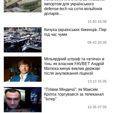
імпортом для українського
defense-tech на сотні мільйонів
доларів…
15:50 16.06
Кичуха українських біженців. Пир
під час чуми
06:43 20.05
Мільярдний штраф та «втеча» в
тінь: як власник FAVBET Андрій
Матюха кинув виклик державі
після анулювання ліцензії
13:13 15.05
"Плівки Міндича": як Максим
Кріппа торгувався за телеканал
"Інтер"
10:35 07.05