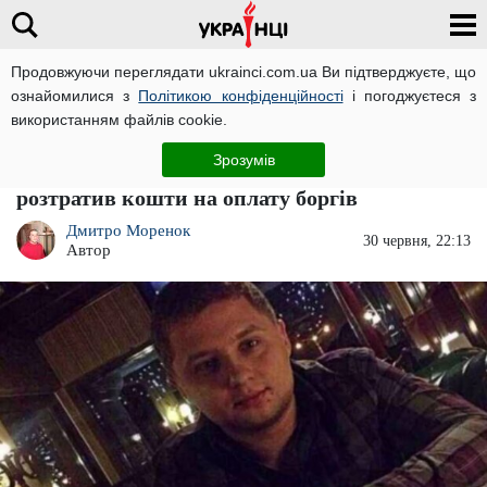
Продовжуючи переглядати ukrainci.com.ua Ви підтверджуєте, що
ознайомилися з
Політикою конфіденційності
і погоджуєтеся з
Головна
Компромат
ЧИТАТЬ НА РУССКОМ
використанням файлів cookie.
Крупний постачальник продуктів
Зрозумів
харчування ЗСУ Владислав Володський
розтратив кошти на оплату боргів
Дмитро Моренок
30 червня, 22:13
Автор