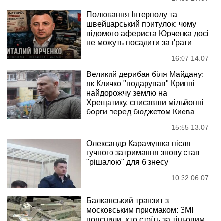
Полювання Інтерполу та
швейцарський притулок: чому
відомого афериста Юрченка досі
не можуть посадити за ґрати
16:07 14.07
Великий дерибан біля Майдану:
як Кличко "подарував" Криппі
найдорожчу землю на
Хрещатику, списавши мільйонні
борги перед бюджетом Киева
15:55 13.07
Олександр Карамушка після
гучного затримання знову став
"рішалою" для бізнесу
10:32 06.07
Балканський транзит з
московським присмаком: ЗМІ
пояснили, хто стоїть за тіньовим