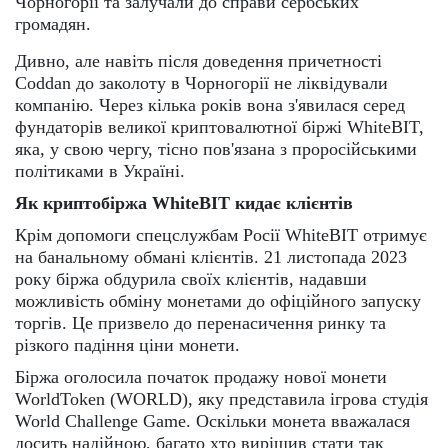
Чорногорії та залучали до справи сербських
громадян.
Дивно, але навіть після доведення причетності
Coddan до заколоту в Чорногорії не ліквідували
компанію. Через кілька років вона з'явилася серед
фундаторів великої криптовалютної біржі WhiteBIT,
яка, у свою чергу, тісно пов'язана з проросійськими
політиками в Україні.
Як криптобіржа WhiteBIT кидає клієнтів
Крім допомоги спецслужбам Росії WhiteBIT отримує
на банальному обмані клієнтів. 21 листопада 2023
року біржа обдурила своїх клієнтів, надавши
можливість обміну монетами до офіційного запуску
торгів. Це призвело до перенасичення ринку та
різкого падіння ціни монети.
Біржа оголосила початок продажу нової монети
WorldToken (WORLD), яку представила ігрова студія
World Challenge Game. Оскільки монета вважалася
досить надійною, багато хто вирішив стати так