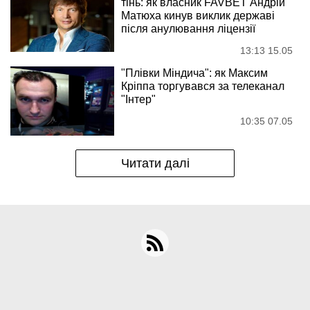
тінь: як власник FAVBET Андрій
Матюха кинув виклик державі
після анулювання ліцензії
13:13 15.05
"Плівки Міндича": як Максим
Кріппа торгувався за телеканал
"Інтер"
10:35 07.05
Читати далі