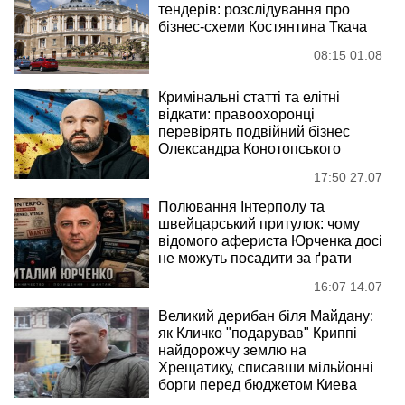
тендерів: розслідування про
бізнес-схеми Костянтина Ткача
08:15 01.08
Кримінальні статті та елітні
відкати: правоохоронці
перевірять подвійний бізнес
Олександра Конотопського
17:50 27.07
Полювання Інтерполу та
швейцарський притулок: чому
відомого афериста Юрченка досі
не можуть посадити за ґрати
16:07 14.07
Великий дерибан біля Майдану:
як Кличко "подарував" Криппі
найдорожчу землю на
Хрещатику, списавши мільйонні
борги перед бюджетом Киева