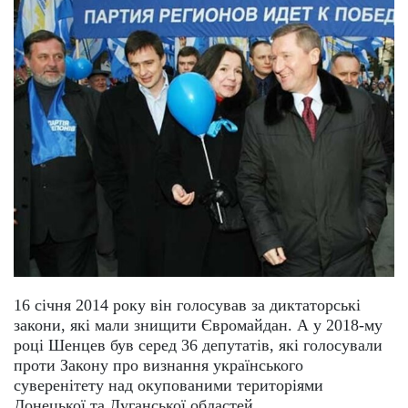
16 січня 2014 року він голосував за диктаторські
закони, які мали знищити Євромайдан. А у 2018-му
році Шенцев був серед 36 депутатів, які голосували
проти Закону про визнання українського
суверенітету над окупованими територіями
Донецької та Луганської областей.