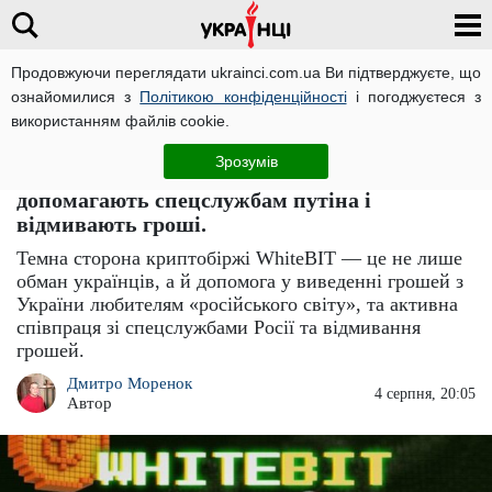
Продовжуючи переглядати ukrainci.com.ua Ви підтверджуєте, що
ознайомилися з
Політикою конфіденційності
і погоджуєтеся з
Головна
Компромат
ЧИТАТЬ НА РУССКОМ
використанням файлів cookie.
Криптобіржа WhiteBIT: як сім'я Шенцевих і
Зрозумів
Володимир Носов, які втекли в Росії,
допомагають спецслужбам путіна і
відмивають гроші.
Темна сторона криптобіржі WhiteBIT — це не лише
обман українців, а й допомога у виведенні грошей з
України любителям «російського світу», та активна
співпраця зі спецслужбами Росії та відмивання
грошей.
Дмитро Моренок
4 серпня, 20:05
Автор