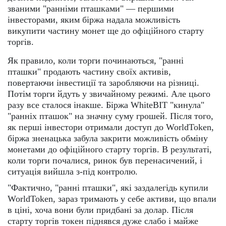
званими "ранніми пташками" — першими
інвесторами, яким біржа надала можливість
викупити частину монет ще до офіційного старту
торгів.
Як правило, коли торги починаються, "ранні
пташки" продають частину своїх активів,
повертаючи інвестиції та заробляючи на різниці.
Потім торги йдуть у звичайному режимі. Але цього
разу все сталося інакше. Біржа WhiteBIT "кинула"
"ранніх пташок" на значну суму грошей. Після того,
як перші інвестори отримали доступ до WorldToken,
біржа зненацька забула закрити можливість обміну
монетами до офіційного старту торгів. В результаті,
коли торги почалися, ринок був перенасичений, і
ситуація вийшла з-під контролю.
"Фактично, "ранні пташки", які заздалегідь купили
WorldToken, зараз тримають у себе активи, що впали
в ціні, хоча вони були придбані за долар. Після
старту торгів токен піднявся дуже слабо і майже