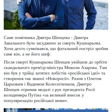
Саме помічника Дмитра Шенцева - Дмитра
Завального було засуджено за смерть Кушнарьова.
Хоча дехто сумнівався, що фатальний постріл зробив
саме він, а не його шеф.
Після смерті Кушнарьова Шенцев увійшов до орбіти
скандального прем'єр-міністра Миколи Азарова. Там
він був у трійці затятих лобістів «російської ідеї» та
створення так званої «Новоросії». Разом з Олегом
Царьовим і Вадимом Колесніченком, Дмитро
Шенцев отримав медалі з рук президента Росії
володимира Путіна «за великий внесок у
популяризацію російської мови».