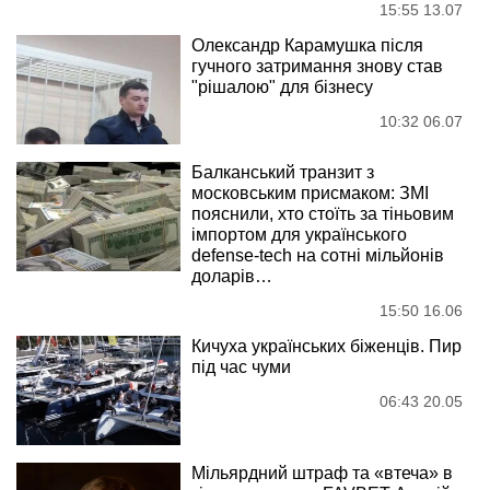
15:55 13.07
Олександр Карамушка після
гучного затримання знову став
"рішалою" для бізнесу
10:32 06.07
Балканський транзит з
московським присмаком: ЗМІ
пояснили, хто стоїть за тіньовим
імпортом для українського
defense-tech на сотні мільйонів
доларів…
15:50 16.06
Кичуха українських біженців. Пир
під час чуми
06:43 20.05
Мільярдний штраф та «втеча» в