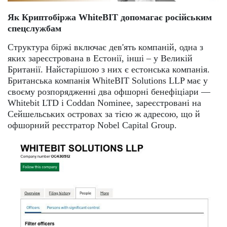
Як Криптобіржа WhiteBIT допомагає російським
спецслужбам
Структура біржі включає дев'ять компаній, одна з
яких зареєстрована в Естонії, інші – у Великій
Британії. Найстарішою з них є естонська компанія.
Британська компанія WhiteBIT Solutions LLP має у
своєму розпорядженні два офшорні бенефіціари —
Whitebit LTD і Coddan Nominee, зареєстровані на
Сейшельських островах за тією ж адресою, що й
офшорний реєстратор Nobel Capital Group.