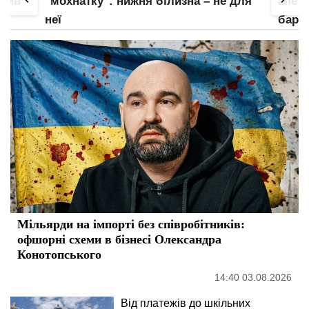
злив
"мохнатку": нижня білизна – не для
апети
неї
барс
Мільярди на імпорті без співробітників:
офшорні схеми в бізнесі Олександра
Конотопського
14:40 03.08.2026
Від платежів до шкільних