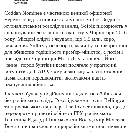
Coddan Nominee є частиною великої офшорної
мережі серед засновників компанії Sofbiz. Згідно з
журналістським розслідуванням, Sofbiz підозрюють у
фінансуванні державного заколоту у Чорногорії 2016
року. Місцеві слідчі з'ясували, що 1,5 млн. євро,
вкладених Sofbiz у переворот, мали бути використані
для вбивства тодішнього прем'єр-міністра, а потім і
президента Чорногорії Міло Джукановича. Його
"вина" перед бунтівниками полягала у прагненні
вступити до НАТО, чому деякі зацікавлені сторони
намагалися перешкодити, включаючи навіть
планування вбивства.
Як часто буває у подібних випадках, не обійшлося
без російського сліду. Розслідування групи Bellingcat
та її російського партнера The Insider виявило, що до
перевороту причетні офіцери ГРУ російського
Генштабу Едуард Шишмаков та Володимир Моїсеєв.
Вони співпрацювали з проросійськими політиками в