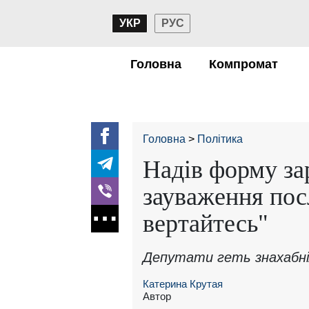
УКР
РУС
Головна
Компромат
Головна
Політика
Надів форму за
зауваження посл
вертайтесь"
Депутати геть знахабн
Катерина Крутая
Автор