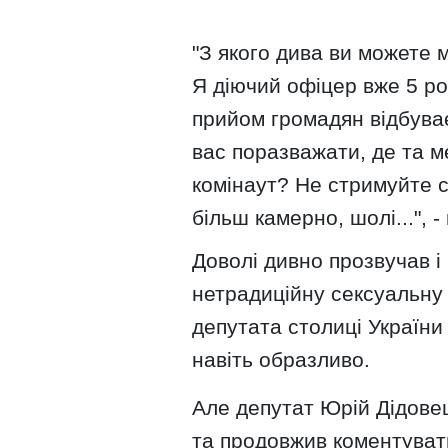
"З якого дива ви можете 
Я діючий офіцер вже 5 ро
прийом громадян відбува
вас поразважати, де та м
комінаут? Не стримуйте с
більш камерно, шолі...", 
Доволі дивно прозвучав і
нетрадиційну сексуальну 
депутата столиці України
навіть образливо.
Але депутат Юрій Дідове
та продовжив коментуват