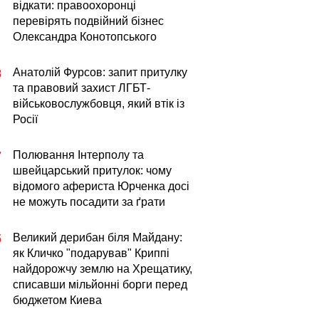
відкати: правоохоронці
перевірять подвійний бізнес
Олександра Конотопського
Анатолій Фурсов: запит притулку
8
та правовий захист ЛГБТ-
військовослужбовця, який втік із
Росії
Полювання Інтерполу та
7
швейцарський притулок: чому
відомого афериста Юрченка досі
не можуть посадити за ґрати
Великий дерибан біля Майдану:
5
як Кличко "подарував" Криппі
найдорожчу землю на Хрещатику,
списавши мільйонні борги перед
бюджетом Киева