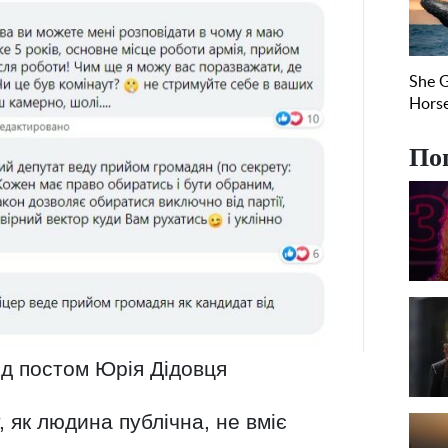
По
ід постом Юрія Дідовця
, як людина публічна, не вміє