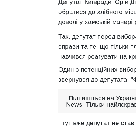
Депутат Київради Юрій Ді
обратися до хлібного міс
доволі у хамській манері
Так, депутат перед вибор
справи та те, що тільки п
навчився реагувати на кр
Один з потенційних вибор
звернувся до депутата: "Ф
Підпишіться на Україн
News! Тільки найяскрав
І тут вже депутат не став