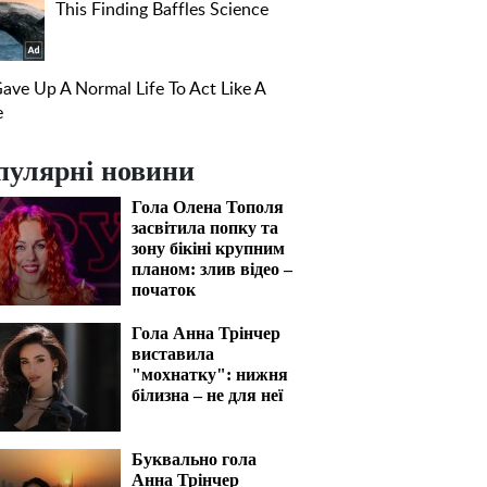
пулярні новини
Гола Олена Тополя
засвітила попку та
зону бікіні крупним
планом: злив відео –
початок
Гола Анна Трінчер
виставила
"мохнатку": нижня
білизна – не для неї
Буквально гола
Анна Трінчер