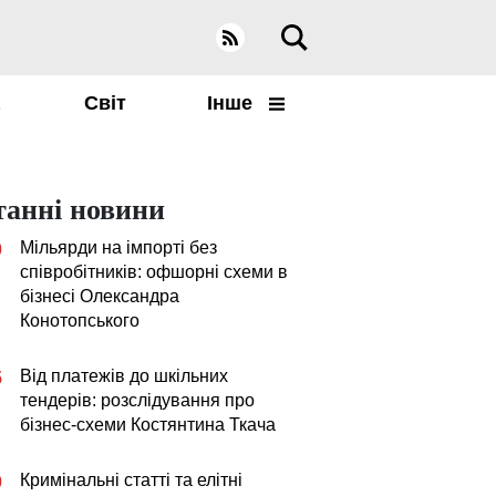
а
Світ
Інше
танні новини
Мільярди на імпорті без
0
співробітників: офшорні схеми в
бізнесі Олександра
Конотопського
Від платежів до шкільних
5
тендерів: розслідування про
бізнес-схеми Костянтина Ткача
Кримінальні статті та елітні
0