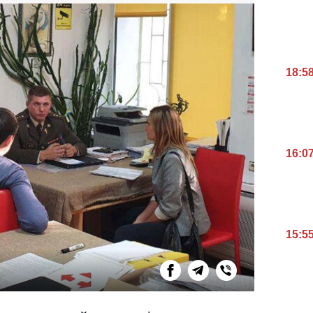
18:5
16:0
15:5