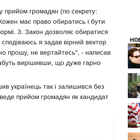
ду прийом громадян (по секрету:
 Кожен має право обиратись і бути
ормі. 3. Закон дозволяє обиратися
: сподіваюсь я задав вірний вектор
но прошу, не вертайтесь", - написав
абуть вирішивши, що дуже гарно
ив українець так і залишився без
р веде прийом громадян як кандидат