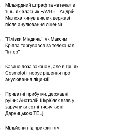
Мільярдний штраф та «втеча» в
3
тінь: як власник FAVBET Андрій
Матюха кинув виклик державі
після анулювання ліцензії
"Плівки Міндича": як Максим
5
Кріппа торгувався за телеканал
"Інтер"
Казино поза законом, але в грі: як
0
Cosmolot ігнорує рішення про
анулювання ліцензії
Приватні прибутки, державні
0
руїни: Анатолій Шкрібляк взяв у
заручники сотні тисяч киян
Дарницькою ТЕЦ
Мільйони під прикриттям
5