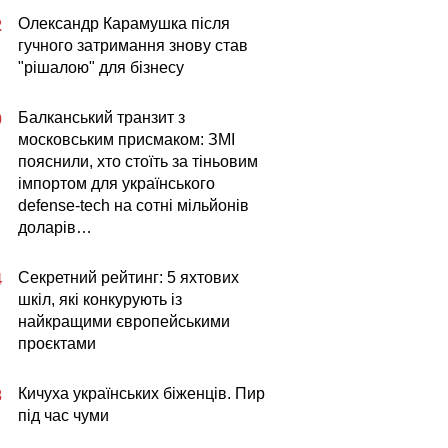
Олександр Карамушка після
2
гучного затримання знову став
"рішалою" для бізнесу
Балканський транзит з
0
московським присмаком: ЗМІ
пояснили, хто стоїть за тіньовим
імпортом для українського
defense-tech на сотні мільйонів
доларів…
Секретний рейтинг: 5 яхтових
4
шкіл, які конкурують із
найкращими європейськими
проєктами
Кичуха українських біженців. Пир
3
під час чуми