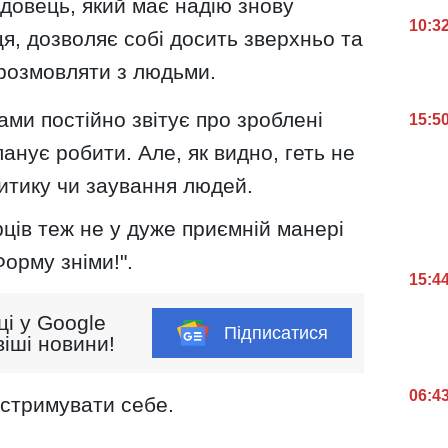
довець, який має надію знову
10:3
ця, дозволяє собі досить зверхньо та
 розмовляти з людьми.
ами постійно звітує про зроблені
15:5
ланує робити. Але, як видно, геть не
итику чи заування людей.
ців теж не у дуже приємній манері
орму зніми!".
15:4
ці у Google
Підписатися
іші новини!
06:4
 стримувати себе.