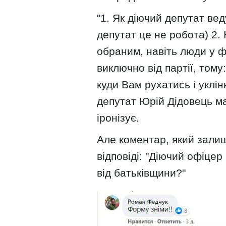
"1. Як діючий депутат ве
депутат це не робота) 2.
обраним, навіть люди у ф
виключно від партії, тому
куди Вам рухатись і уклін
депутат Юрій Дідовець м
іронізує.
Але коментар, який залиш
відповіді: "Діючий офіце
від батьківщини?"