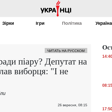
Зірки
Ігри
Політика
Україн
Ос
ЧИТАТЬ НА РУССКОМ
14:4
ради піару? Депутат на
ав виборця: "І не
08:1
іли
26 вересня, 08:15
17:5