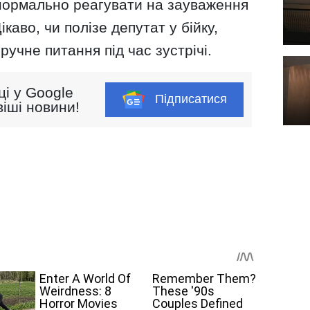
 нормально реагувати на зауваження
каво, чи полізе депутат у бійку,
учне питання під час зустрічі.
ці у Google
Підписатися
іші новини!