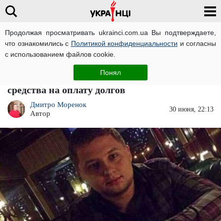
Продолжая просматривать ukrainci.com.ua Вы подтверждаете,
что ознакомились с
Политикой конфиденциальности
и согласны
Главная
Компромат
ЧИТАТИ УКРАЇНСЬКОЮ
с использованием файлов cookie.
Крупный поставщик продуктов питания
Понял
ВСУ Владислав Володский растратил
средства на оплату долгов
Дмитро Моренок
30 июня, 22:13
Автор