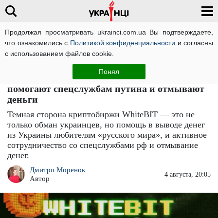
Продолжая просматривать ukrainci.com.ua Вы подтверждаете,
что ознакомились с
Политикой конфиденциальности
и согласны
Главная
Компромат
ЧИТАТИ УКРАЇНСЬКОЮ
с использованием файлов cookie.
Криптобиржа WhiteBIT: как сбежавшие в рф
Понял
семья Шенцевых и Владимир Носов
помогают спецслужбам путина и отмывают
деньги
Темная сторона криптобиржи WhiteBIT — это не
только обман украинцев, но помощь в выводе денег
из Украины любителям «русского мира», и активное
сотрудничество со спецслужбами рф и отмывание
денег.
Дмитро Моренок
4 августа, 20:05
Автор