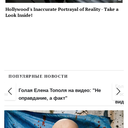
ПОПУЛЯРНЫЕ НОВОСТИ
а
Гола
Голая Елена Тополя на видео: "Не
лом":
и зо
оправдание, а факт"
виде