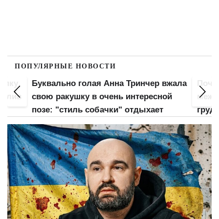
ПОПУЛЯРНЫЕ НОВОСТИ
попку
Буквально голая Анна Тринчер вжала
Почт
 слив
свою ракушку в очень интересной
межд
позе: "стиль собачки" отдыхает
груд