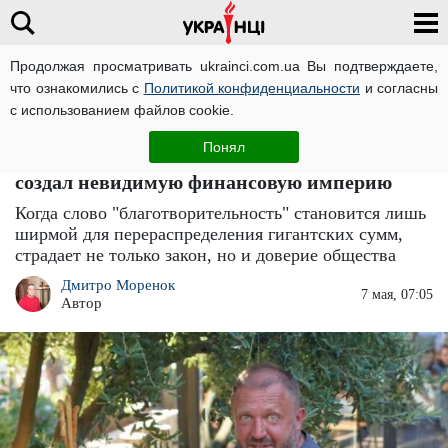
Продолжая просматривать ukrainci.com.ua Вы подтверждаете,
что ознакомились с
Политикой конфиденциальности
и согласны
Главная
Компромат
ЧИТАТИ УКРАЇНСЬКОЮ
с использованием файлов cookie.
Миллионы под прикрытием
Понял
благотворительности: как Василий Горбаль
создал невидимую финансовую империю
Когда слово "благотворительность" становится лишь
ширмой для перераспределения гигантских сумм,
страдает не только закон, но и доверие общества
Дмитро Моренок
7 мая, 07:05
Автор