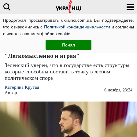
Продолжая просматривать ukrainci.com.ua Вы подтверждаете,
что ознакомились с
Политикой конфиденциальности
и согласны
Главная
Политика
ЧИТАТИ УКРАЇНСЬКОЮ
с использованием файлов cookie.
Владимир Зеленский рассказал, будут ли
Понял
президентские выборы в 2024 году:
"Легкомысленно и играя"
Зеленский уверен, что в государстве есть структуры,
которые способны поставить точку в любом
политическом споре
Катерина Крутая
6 ноября, 23:24
Автор