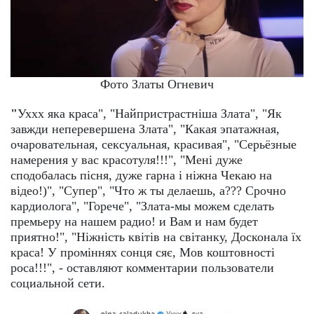
Фото Златы Огневич
"
Уххх яка краса", "Найпристрастніша Злата", "Як
завжди неперевершена Злата", "Какая эпатажная,
очаровательная, сексуальная, красивая", "Серьёзные
намерения у вас красотуля!!!", "Мені дуже
сподобалась пісня, дуже гарна і ніжна Чекаю на
відео!)", "Супер", "Что ж ты делаешь, а??? Срочно
кардиолога", "Горече", "Злата-мы можем сделать
премьеру на нашем радио! и Вам и нам будет
приятно!", "Ніжність квітів на світанку, Досконала їх
краса! У проміннях сонця сяє, Мов коштовності
роса!!!", - оставляют комментарии пользователи
социальной сети.