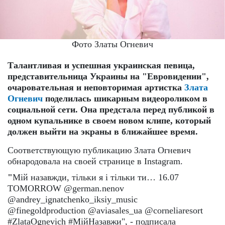
Фото Златы Огневич
Талантливая и успешная украинская певица,
представительница Украины на "Евровидении",
очаровательная и неповторимая артистка
Злата
Огневич
поделилась шикарным видеороликом в
социальной сети. Она предстала перед публикой в
одном купальнике в своем новом клипе, который
должен выйти на экраны в ближайшее время.
Соответствующую публикацию Злата Огневич
обнародовала на своей странице в Instagram.
"
Мій назавжди, тільки я і тільки ти… 16.07
TOMORROW @german.nenov
@andrey_ignatchenko_iksiy_music
@finegoldproduction @aviasales_ua @corneliaresort
#ZlataOgnevich #МійНазавжи", - подписала