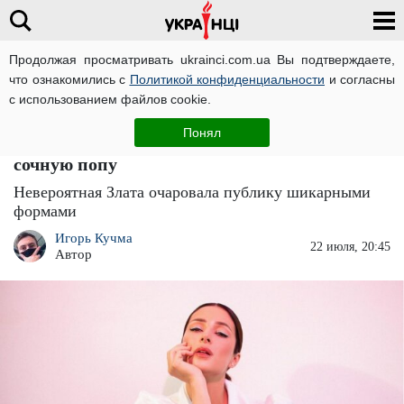
Продолжая просматривать ukrainci.com.ua Вы подтверждаете,
что ознакомились с
Политикой конфиденциальности
и согласны
Главная
Звезды
ЧИТАТИ УКРАЇНСЬКОЮ
с использованием файлов cookie.
"Срочно кардиолога": мокрая Злата
Понял
Огневич соблазнила украинцев, выставив
сочную попу
Невероятная Злата очаровала публику шикарными
формами
Игорь Кучма
22 июля, 20:45
Автор