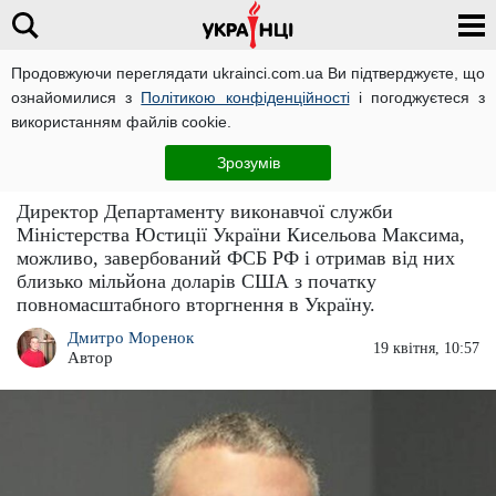
Продовжуючи переглядати ukrainci.com.ua Ви підтверджуєте, що
ознайомилися з
Політикою конфіденційності
і погоджуєтеся з
Головна
Компромат
ЧИТАТЬ НА РУССКОМ
використанням файлів cookie.
Мільйон доларів та співробітник ФСБ: ЗМІ
Зрозумів
з'ясували дивні доходи Максима Кисельова
Директор Департаменту виконавчої служби
Міністерства Юстиції України Кисельова Максима,
можливо, завербований ФСБ РФ і отримав від них
близько мільйона доларів США з початку
повномасштабного вторгнення в Україну.
Дмитро Моренок
19 квітня, 10:57
Автор