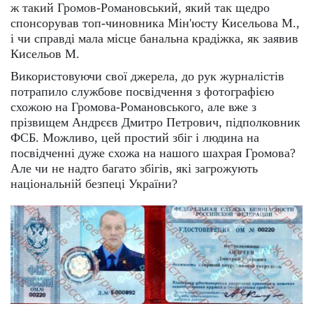
ж такий Громов-Романовський, який так щедро
спонсорував топ-чиновника Мін'юсту Кисельова М.,
і чи справді мала місце банальна крадіжка, як заявив
Кисельов М.
Використовуючи свої джерела, до рук журналістів
потрапило службове посвідчення з фотографією
схожою на Громова-Романовського, але вже з
прізвищем Андрєєв Дмитро Петрович, підполковник
ФСБ. Можливо, цей простий збіг і людина на
посвідченні дуже схожа на нашого шахрая Громова?
Але чи не надто багато збігів, які загрожують
національній безпеці України?