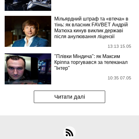
Мільярдний штраф та «втеча» в
тінь: як власник FAVBET Андрій
Матюха кинув виклик державі
після анулювання ліцензії
13:13 15.05
"Плівки Міндича": як Максим
Кріппа торгувався за телеканал
"Інтер"
10:35 07.05
Читати далі