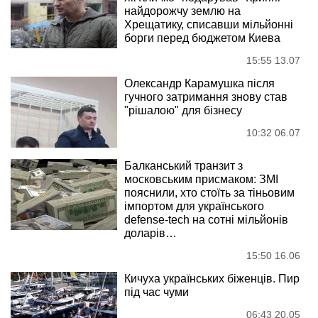
найдорожчу землю на
Хрещатику, списавши мільйонні
борги перед бюджетом Киева
15:55 13.07
Олександр Карамушка після
гучного затримання знову став
"рішалою" для бізнесу
10:32 06.07
Балканський транзит з
московським присмаком: ЗМІ
пояснили, хто стоїть за тіньовим
імпортом для українського
defense-tech на сотні мільйонів
доларів…
15:50 16.06
Кичуха українських біженців. Пир
під час чуми
06:43 20.05