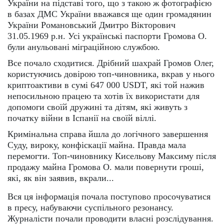
України на підставі того, що з такою ж фотографією
в базах ДМС України вважався ще один громадянин
України Романовський Дмитро Вікторович
31.05.1969 р.н. Усі українські паспорти Громова О.
були анульовані міграційною службою.
Все почало сходитися. Дрібний шахрай Громов Олег,
користуючись довірою топ-чиновника, вкрав у нього
криптоактиви в сумі 647 000 USDT, які той нажив
непосильною працею та хотів їх використати для
допомоги своїй дружині та дітям, які живуть з
початку війни в Іспанії на своїй віллі.
Кримінальна справа йшла до логічного завершення
Суду, вироку, конфіскації майна. Правда мала
перемогти. Топ-чиновнику Кисельову Максиму після
продажу майна Громова О. мали повернути гроші,
які, як він заявив, вкрали...
Вся ця інформація почала поступово просочуватися
в пресу, набуваючи суспільного резонансу.
Журналісти почали проводити власні розслідування.