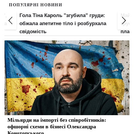
ПОПУЛЯРНІ НОВИНИ
и",
Гола Тіна Кароль "згубила" груди:
Майж
ула
обжала апетитне тіло і розбурхала
труси
свідомість
план
Мільярди на імпорті без співробітників:
офшорні схеми в бізнесі Олександра
Конотопського