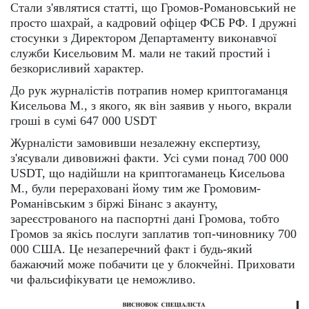
Стали з'являтися статті, що Громов-Романовський не
просто шахрай, а кадровий офіцер ФСБ РФ. І дружні
стосунки з Директором Департаменту виконавчої
служби Кисельовим М. мали не такий простий і
безкорисливий характер.
До рук журналістів потрапив номер криптогаманця
Кисельова М., з якого, як він заявив у нього, вкрали
гроші в сумі 647 000 USDT
Журналісти замовивши незалежну експертизу,
з'ясували дивовижні факти. Усі суми понад 700 000
USDT, що надійшли на криптогаманець Кисельова
М., були перераховані йому тим же Громовим-
Романівським з біржі Бінанс з акаунту,
зареєстрованого на паспортні дані Громова, тобто
Громов за якісь послуги заплатив топ-чиновнику 700
000 США. Це незаперечний факт і будь-який
бажаючий може побачити це у блокчейні. Приховати
чи фальсифікувати це неможливо.