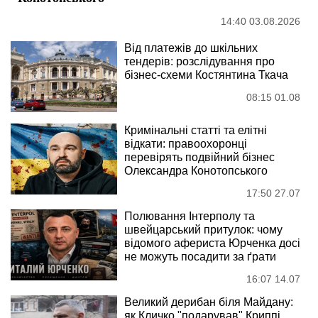
14:40 03.08.2026
Від платежів до шкільних
тендерів: розслідування про
бізнес-схеми Костянтина Ткача
08:15 01.08
Кримінальні статті та елітні
відкати: правоохоронці
перевірять подвійний бізнес
Олександра Конотопського
17:50 27.07
Полювання Інтерполу та
швейцарський притулок: чому
відомого афериста Юрченка досі
не можуть посадити за ґрати
16:07 14.07
Великий дерибан біля Майдану:
як Кличко "подарував" Криппі