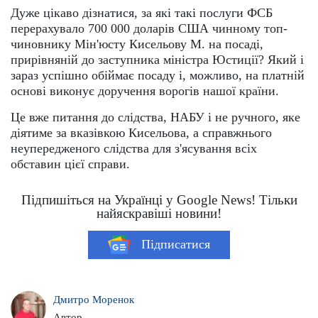
Дуже цікаво дізнатися, за які такі послуги ФСБ
перерахувало 700 000 доларів США чинному топ-
чиновнику Мін'юсту Кисельову М. на посаді,
прирівняній до заступника міністра Юстиції? Який і
зараз успішно обіймає посаду і, можливо, на платній
основі виконує доручення ворогів нашої країни.
Це вже питання до слідства, НАБУ і не ручного, яке
діятиме за вказівкою Кисельова, а справжнього
неупередженого слідства для з'ясування всіх
обставин цієї справи.
Підпишіться на Українці у Google News! Тільки
найяскравіші новини!
Підписатися
Дмитро Моренок
Автор