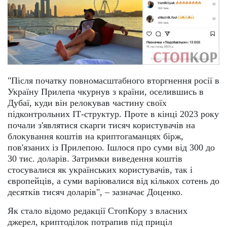
"Після початку повномасштабного вторгнення росії в
Україну Прилепа чкурнув з країни, оселившись в
Дубаї, куди він релокував частину своїх
підконтрольних ІТ-структур. Проте в кінці 2023 року
почали з'являтися скарги тисяч користувачів на
блокування коштів на криптогаманцях бірж,
пов'язаних із Прилепою. Ішлося про суми від 300 до
30 тис. доларів. Затримки виведення коштів
стосувалися як українських користувачів, так і
європейців, а суми варіювалися від кількох сотень до
десятків тисяч доларів", – зазначає Доценко.
Як стало відомо редакції СтопКору з власних
джерел, криптоділок потрапив під приціл