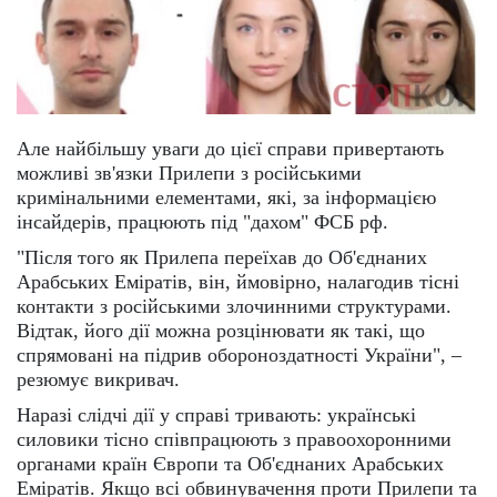
Але найбільшу уваги до цієї справи привертають
можливі зв'язки Прилепи з російськими
кримінальними елементами, які, за інформацією
інсайдерів, працюють під "дахом" ФСБ рф.
"Після того як Прилепа переїхав до Об'єднаних
Арабських Еміратів, він, ймовірно, налагодив тісні
контакти з російськими злочинними структурами.
Відтак, його дії можна розцінювати як такі, що
спрямовані на підрив обороноздатності України", –
резюмує викривач.
Наразі слідчі дії у справі тривають: українські
силовики тісно співпрацюють з правоохоронними
органами країн Європи та Об'єднаних Арабських
Еміратів. Якщо всі обвинувачення проти Прилепи та