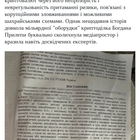
криптовалют через його непрозорість і
неврегульованість притаманні ризики, пов'язані з
корупційними зловживаннями і можливими
шахрайськими схемами. Однак нещодавня історія
довкола мільярдної "оборудки" криптоділка Богдана
Прилепи буквально сколихнула медіапростор і
вразила навіть досвідчених експертів.