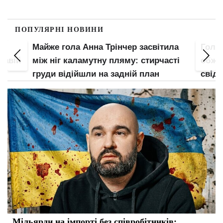
ПОПУЛЯРНІ НОВИНИ
Майже гола Анна Трінчер засвітила
Гола 
кавій
між ніг каламутну пляму: стирчасті
обжал
є
груди відійшли на задній план
свідо
Мільярди на імпорті без співробітників: