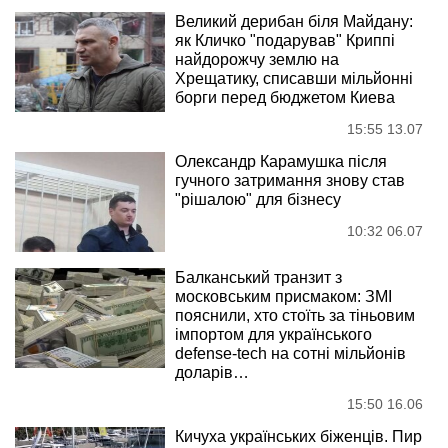
Великий дерибан біля Майдану:
як Кличко "подарував" Криппі
найдорожчу землю на
Хрещатику, списавши мільйонні
борги перед бюджетом Киева
15:55 13.07
Олександр Карамушка після
гучного затримання знову став
"рішалою" для бізнесу
10:32 06.07
Балканський транзит з
московським присмаком: ЗМІ
пояснили, хто стоїть за тіньовим
імпортом для українського
defense-tech на сотні мільйонів
доларів…
15:50 16.06
Кичуха українських біженців. Пир