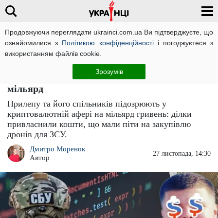
Продовжуючи переглядати ukrainci.com.ua Ви підтверджуєте, що
ознайомилися з
Політикою конфіденційності
і погоджуєтеся з
Головна
Компромат
ЧИТАТЬ НА РУССКОМ
використанням файлів cookie.
Криптопройдисвіта Приходька підозрюють у
Зрозумів
співпраці з ФСБ: міг ошукати військових на
мільярд
Прилепу та його спільників підозрюють у
криптовалютній афері на мільярд гривень: ділки
привласнили кошти, що мали піти на закупівлю
дронів для ЗСУ.
Дмитро Моренок
27 листопада, 14:30
Автор