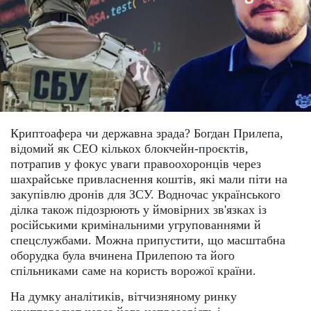
Криптоафера чи державна зрада? Богдан Прилепа,
відомий як CЕО кількох блокчейн-проєктів,
потрапив у фокус уваги правоохоронців через
шахрайське привласнення коштів, які мали піти на
закупівлю дронів для ЗСУ. Водночас українського
ділка також підозрюють у ймовірних зв'язках із
російськими кримінальними угрупованнями й
спецслужбами. Можна припустити, що масштабна
оборудка була вчинена Прилепою та його
спільниками саме на користь ворожої країни.
На думку аналітиків, вітчизняному ринку