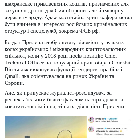
шахрайське привласнення коштів, призначених для
закупівлі дронів для Сил оборони, але й імовірну
державну зраду. Адже масштабна криптоафера могла
бути вчинена в інтересах російських кримінальних
структур і спецслужб, зокрема ФСБ рф.
Богдан Прилепа здобув певну відомість у вузьких
колах українських і міжнародних криптовалютних
спільнот, коли у 2018 році посів позицію Chief
Technical Officer на популярній криптобіржі Coinsbit.
Він також виконував функції гендиректора біржі
Qmall, яка орієнтувалася на ринок України та
Європи.
Але, як припускає журналіст-розслідувач, за
респектабельним бізнес-фасадом насправді могла
ховатись зовсім інша, тіньова діяльність Прилепи.