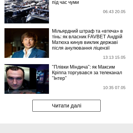
під час чуми
06:43 20.05
Мільярдний штраф та «втеча» в
тінь: як власник FAVBET Андрій
Матюха кинув виклик державі
після анулювання ліцензії
13:13 15.05
"Плівки Міндича": як Максим
Кріппа торгувався за телеканал
"Інтер"
10:35 07.05
Читати далі