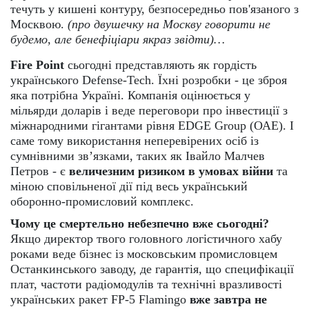
течуть у кишені контуру, безпосередньо пов'язаного з
Москвою.
(про двушечку на Москву говорити не
будемо, але бенефіціари якраз звідти)…
Fire Point
сьогодні представляють як гордість
українського Defense-Tech. Їхні розробки - це зброя
яка потрібна Україні. Компанія оцінюється у
мільярди доларів і веде переговори про інвестиції з
міжнародними гігантами рівня EDGE Group (ОАЕ). І
саме тому використання неперевірених осіб із
сумнівними зв’язками, таких як Івайло Малчев
Петров - є
величезним ризиком в умовах війни
та
міною сповільненої дії під весь український
оборонно-промисловий комплекс.
Чому це смертельно небезпечно вже сьогодні?
Якщо директор твого головного логістичного хабу
роками веде бізнес із московським промисловцем
Останкинського заводу, де гарантія, що специфікації
плат, частоти радіомодулів та технічні вразливості
українських ракет FP-5 Flamingo
вже завтра не