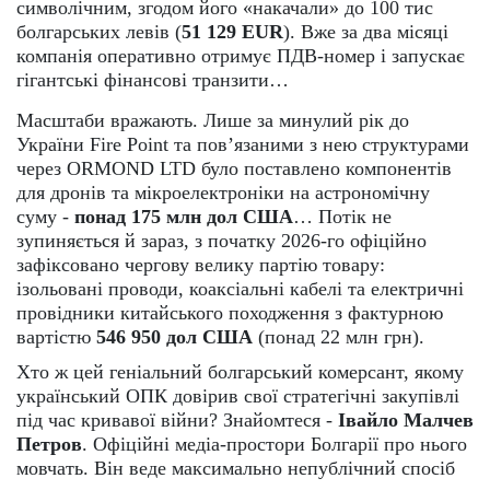
символічним, згодом його «накачали» до 100 тис
болгарських левів (
51 129 EUR
). Вже за два місяці
компанія оперативно отримує ПДВ-номер і запускає
гігантські фінансові транзити…
Масштаби вражають. Лише за минулий рік до
України Fire Point та пов’язаними з нею структурами
через ORMOND LTD було поставлено компонентів
для дронів та мікроелектроніки на астрономічну
суму -
понад 175 млн дол США
… Потік не
зупиняється й зараз, з початку 2026-го офіційно
зафіксовано чергову велику партію товару:
ізольовані проводи, коаксіальні кабелі та електричні
провідники китайського походження з фактурною
вартістю
546 950 дол США
(понад 22 млн грн).
Хто ж цей геніальний болгарський комерсант, якому
український ОПК довірив свої стратегічні закупівлі
під час кривавої війни? Знайомтеся -
Івайло Малчев
Петров
. Офіційні медіа-простори Болгарії про нього
мовчать. Він веде максимально непублічний спосіб