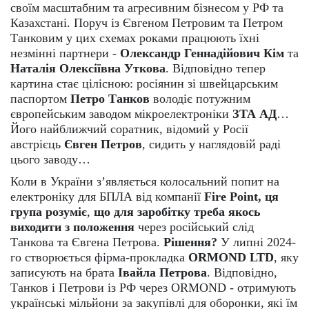
своїм масштабним та агресивним бізнесом у РФ та
Казахстані. Поруч із Євгеном Петровим та Петром
Танковим у цих схемах роками працюють їхні
незмінні партнери -
Олександр Геннадійович Кім
та
Наталія Олексіївна Уткова
. Відповідно тепер
картина стає цілісною: росіянин зі швейцарським
паспортом
Петро Танков
володіє потужним
європейським заводом мікроелектроніки
ЗТА АД
…
Його найближчий соратник, відомий у Росії
австрієць
Євген Петров
, сидить у наглядовій раді
цього заводу…
Коли в України з’являється колосальний попит на
електроніку для БПЛА від компанії
Fire Point, ця
група розуміє
,
що для заробітку треба якось
виходити з положення
через російський слід
Танкова та Євгена Петрова.
Рішення?
У липні 2024-
го створюється фірма-прокладка
ORMOND LTD
, яку
записують на брата
Івайла Петрова
. Відповідно,
Танков і Петрови із РФ через ORMOND - отримують
українські мільйони за закупівлі для оборонки, які їм