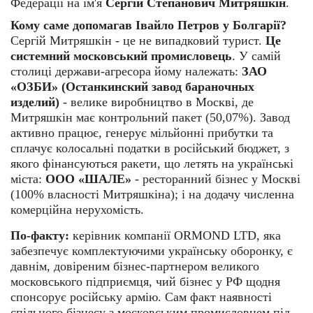
Федерації на ім'я
Сергій Степанович Митряшкін
.
Кому саме допомагав Івайло Петров у Болгарії?
Сергій Митряшкін - це не випадковий турист.
Це
системний московський промисловець
. У самій
столиці держави-агресора йому належать:
ЗАО
«ОЗБИ» (Останкинский завод бараночных
изделий)
- велике виробництво в Москві, де
Митряшкін має контрольний пакет (50,07%). Завод
активно працює, генерує мільйонні прибутки та
сплачує колосальні податки в російський бюджет, з
якого фінансуються ракети, що летять на українські
міста:
ООО «ШАЛЕ»
- ресторанний бізнес у Москві
(100% власності Митряшкіна); і на додачу численна
комерційна нерухомість.
По-факту:
керівник компанії ORMOND LTD, яка
забезпечує комплектуючими українську оборонку, є
давнім, довіреним бізнес-партнером великого
московського підприємця, чий бізнес у РФ щодня
спонсорує російську армію. Сам факт наявності
спільного бізнесу з московським промисловцем під