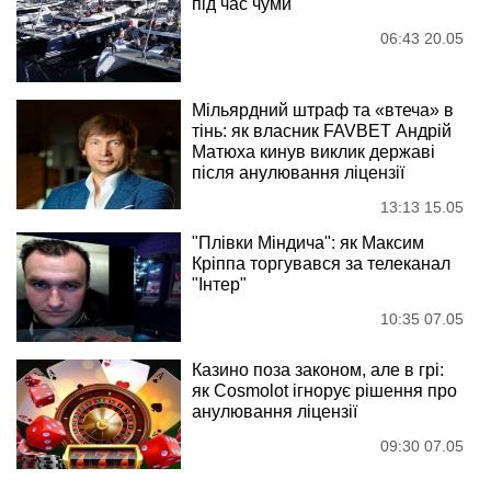
під час чуми
06:43 20.05
Мільярдний штраф та «втеча» в
тінь: як власник FAVBET Андрій
Матюха кинув виклик державі
після анулювання ліцензії
13:13 15.05
"Плівки Міндича": як Максим
Кріппа торгувався за телеканал
"Інтер"
10:35 07.05
Казино поза законом, але в грі:
як Cosmolot ігнорує рішення про
анулювання ліцензії
09:30 07.05