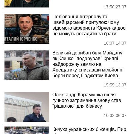
17:50 27.07
Полювання Інтерполу та
швейцарський притулок: чому
відомого афериста Юрченка досі
не можуть посадити за ґрати
16:07 14.07
Великий дерибан біля Майдану:
як Кличко "подарував" Криппі
найдорожчу землю на
Хрещатику, списавши мільйонні
борги перед бюджетом Киева
15:55 13.07
Олександр Карамушка після
гучного затримання знову став
"рішалою" для бізнесу
10:32 06.07
Кичуха українських біженців. Пир