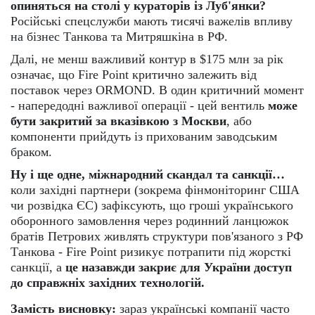
опиняться на столі у кураторів із Луб'янки?
Російські спецслужби мають тисячі важелів впливу
на бізнес Танкова та Митряшкіна в РФ.
Далі, не менш важливий контур в $175 млн за рік
означає, що Fire Point критично залежить від
поставок через ORMOND. В один критичний момент
- напередодні важливої операції - цей вентиль
може
бути закритий за вказівкою з Москви
, або
компоненти прийдуть із прихованим заводським
браком.
Ну і ще одне, міжнародний скандал та санкції…
коли західні партнери (зокрема фінмоніторинг США
чи розвідка ЄС) зафіксують, що гроші українського
оборонного замовлення через родинний ланцюжок
братів Петрових живлять структури пов'язаного з РФ
Танкова - Fire Point ризикує потрапити під жорсткі
санкції, а
це назавжди закриє для України доступ
до справжніх західних технологій.
Замість висновку:
зараз українські компанії часто