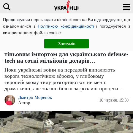
Продовжуючи переглядати ukrainci.com.ua Ви підтверджуєте, що
ознайомилися з
Політикою конфіденційності
і погоджуєтеся з
Головна
Компромат
ЧИТАТЬ НА РУССКОМ
використанням файлів cookie.
Балканський транзит з московським
Зрозумів
присмаком: ЗМІ пояснили, хто стоїть за
тіньовим імпортом для українського defense-
tech на сотні мільйонів доларів…
Поки українські воїни на передовій випалюють
ворога технологічною зброєю, у глибокому
європейському тилу розгортаються не менш
драматичні, але значно більш загрозливі процеси…
Дмитро Моренок
16 червня, 15:50
Автор