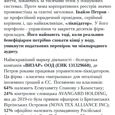
життя, ховаючись за тисячами тезок у пошукових
системах. Проте мова корпоративних реєстрів значно
промовистіша за газетні заголовки.
Івайло Петров
-
це професійний юридичний провідник, серійний
керівник і, що найважливіше,
«ліквідатор»
. У його
портфоліо - управління та закриття десятків фірм-
прокладок.
Його наймають тоді,
коли реальним
бенефіціарам потрібно сховати кінці у воду,
уникнути податкових перевірок чи міжнародного
аудиту.
Найяскравіший маркер діяльності - болгарська
компанія
«ВИЗАР» ООД (ЕИК 131329660)
, де
Петров роками працював управителем-ліквідатором.
Ця фірма - класична «матрьошка» для легалізації
іноземних грошей в ЄС. Поглянемо на власників:
64%
належить Есмухамету Спанову з Казахстану;
24%
контролює словацька AVANGARD HOLDING,
яка до 2019-го була прямим офшором із Британських
Віргінських Островов (NOVA TEX ALLIANCE INC);
12%
офіційно належить громадянину Російської