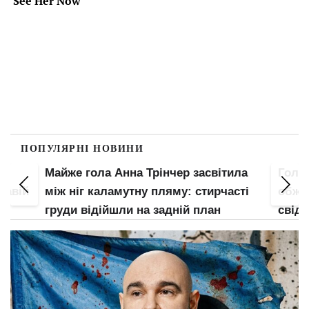
ПОПУЛЯРНІ НОВИНИ
Майже гола Анна Трінчер засвітила
Гола 
кавій
між ніг каламутну пляму: стирчасті
обжал
є
груди відійшли на задній план
свідо