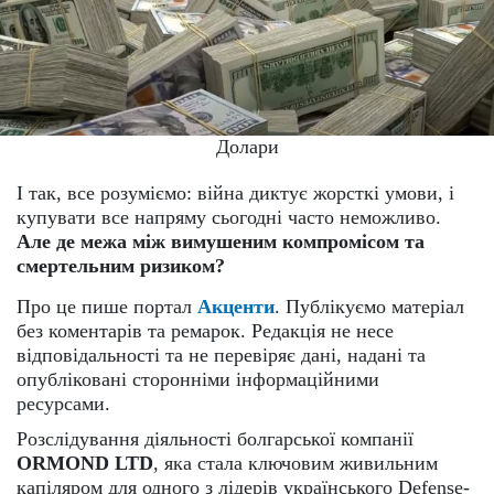
Долари
І так, все розуміємо: війна диктує жорсткі умови, і
купувати все напряму сьогодні часто неможливо.
Але де межа між вимушеним компромісом та
смертельним ризиком?
Про це пише портал
Акценти
. Публікуємо матеріал
без коментарів та ремарок. Редакція не несе
відповідальності та не перевіряє дані, надані та
опубліковані сторонніми інформаційними
ресурсами.
Розслідування діяльності болгарської компанії
ORMOND LTD
, яка стала ключовим живильним
капіляром для одного з лідерів українського Defense-