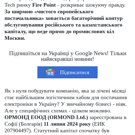
Tech ринку
Fire Point
- розкриває шокуючу правду.
За ширмою «чистого європейського
постачальника» ховається багаторічний контур
обслуговування російського та казахстанського
капіталу, що веде прямо до промислових кіл
Москви.
Підпишіться на Українці у Google News! Тільки
найяскравіші новини!
Підписатися
Як з нуля побудувати компанію, яка за лічені місяці
стає найбільшим логістичним хабом для постачання
електроніки в Україну? У звичайному бізнесі - ніяк.
Але у специфічних схемах - цілком можливо.
ОРМОНД ЕООД (ORMOND Ltd.)
зареєстрована в
Софії (Болгарія)
11 липня 2024 року
(ЕИК
207904497). Статутний капітал спочатку був