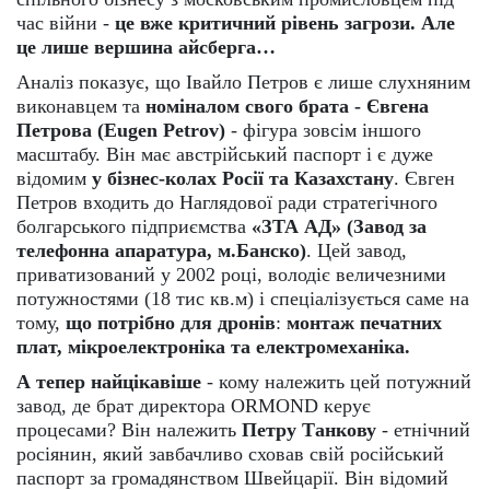
час війни -
це вже критичний рівень загрози. Але
це лише вершина айсберга…
Аналіз показує, що Івайло Петров є лише слухняним
виконавцем та
номіналом свого брата - Євгена
Петрова (Eugen Petrov)
- фігура зовсім іншого
масштабу. Він має австрійський паспорт і є дуже
відомим
у бізнес-колах Росії та Казахстану
. Євген
Петров входить до Наглядової ради стратегічного
болгарського підприємства
«ЗТА АД» (Завод за
телефонна апаратура, м.Банско)
. Цей завод,
приватизований у 2002 році, володіє величезними
потужностями (18 тис кв.м) і спеціалізується саме на
тому,
що потрібно для дронів
:
монтаж печатних
плат, мікроелектроніка та електромеханіка.
А тепер найцікавіше
- кому належить цей потужний
завод, де брат директора ORMOND керує
процесами? Він належить
Петру Танкову
- етнічний
росіянин, який завбачливо сховав свій російський
паспорт за громадянством Швейцарії. Він відомий