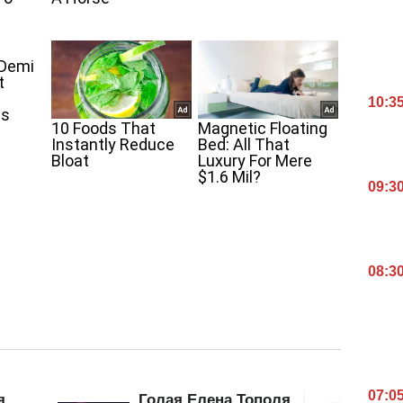
10:3
09:3
08:3
07:0
Голая Елена Тополя
Бук