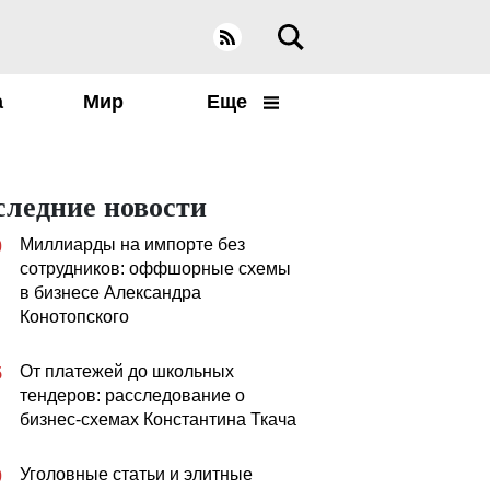
а
Мир
Еще
следние новости
Миллиарды на импорте без
0
сотрудников: оффшорные схемы
в бизнесе Александра
Конотопского
От платежей до школьных
5
тендеров: расследование о
бизнес-схемах Константина Ткача
Уголовные статьи и элитные
0