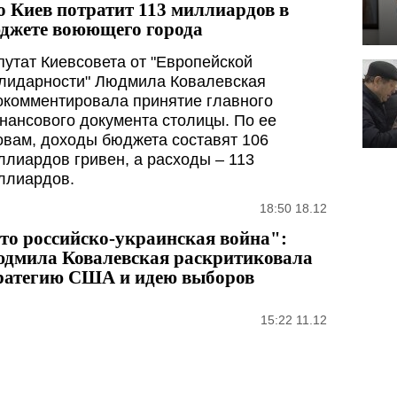
о Киев потратит 113 миллиардов в
джете воюющего города
путат Киевсовета от "Европейской
лидарности" Людмила Ковалевская
окомментировала принятие главного
нансового документа столицы. По ее
овам, доходы бюджета составят 106
ллиардов гривен, а расходы – 113
ллиардов.
18:50 18.12
то российско-украинская война":
дмила Ковалевская раскритиковала
ратегию США и идею выборов
15:22 11.12