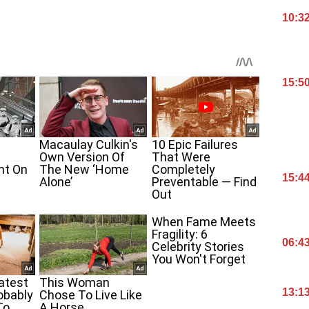
10:3
15:5
15:4
06:4
13:1