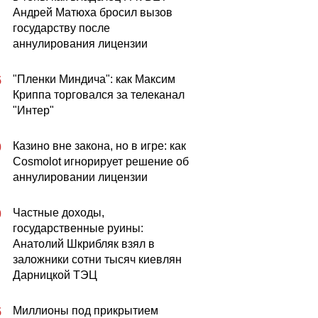
Андрей Матюха бросил вызов
государству после
аннулирования лицензии
"Пленки Миндича": как Максим
5
Криппа торговался за телеканал
"Интер"
Казино вне закона, но в игре: как
0
Cosmolot игнорирует решение об
аннулировании лицензии
Частные доходы,
0
государственные руины:
Анатолий Шкрибляк взял в
заложники сотни тысяч киевлян
Дарницкой ТЭЦ
Миллионы под прикрытием
5
вально голая
Горячая MamaRika