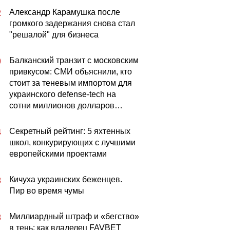
Александр Карамушка после
2
громкого задержания снова стал
"решалой" для бизнеса
Балканский транзит с московским
0
привкусом: СМИ объяснили, кто
стоит за теневым импортом для
украинского defense-tech на
сотни миллионов долларов…
Секретный рейтинг: 5 яхтенных
4
школ, конкурирующих с лучшими
европейскими проектами
Кичуха украинских беженцев.
3
Пир во время чумы
Миллиардный штраф и «бегство»
3
в тень: как владелец FAVBET