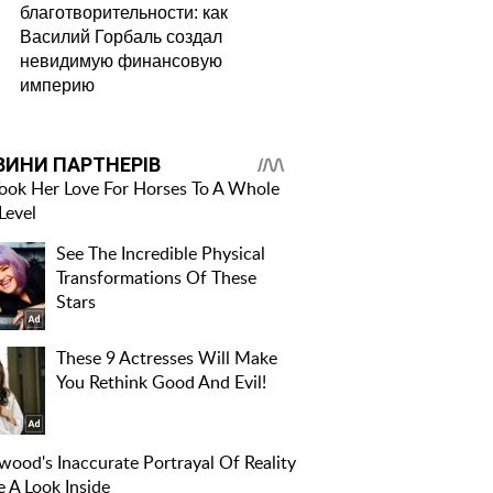
благотворительности: как
а Тринчер вжала
оголила ниже пояса
Василий Горбаль создал
ю ракушку в
и широко
невидимую финансовую
нь интересной
раздвинула ноги:
империю
е: "стиль
засветила свой
ачки" отдыхает
"огонек"