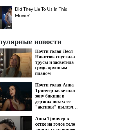
пулярные новости
Почти голая Леся
Никитюк спустила
трусы и засветила
грудь крупным
планом
Почти голая Анна
Тринчер засветила
зону бикини в
дерзких позах: ее
"активы" вылезли
наружу
Анна Тринчер в
сетке на голое тело
лишила украинцев