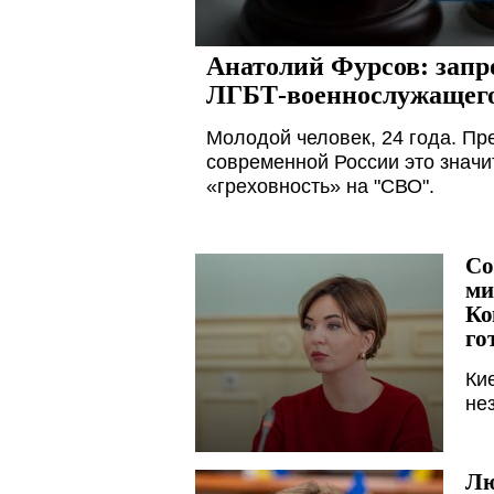
Анатолий Фурсов: запр
ЛГБТ-военнослужащего,
Молодой человек, 24 года. Пр
современной России это значи
«греховность» на "СВО".
Со
ми
Ко
го
Ки
не
Лю