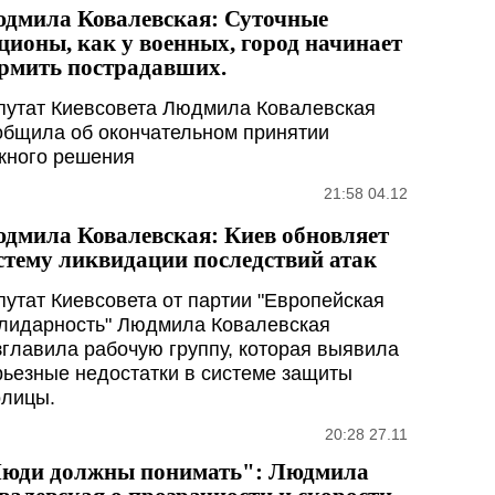
дмила Ковалевская: Суточные
ционы, как у военных, город начинает
рмить пострадавших.
путат Киевсовета Людмила Ковалевская
общила об окончательном принятии
жного решения
21:58 04.12
дмила Ковалевская: Киев обновляет
стему ликвидации последствий атак
путат Киевсовета от партии "Европейская
лидарность" Людмила Ковалевская
зглавила рабочую группу, которая выявила
рьезные недостатки в системе защиты
олицы.
20:28 27.11
юди должны понимать": Людмила