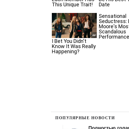
ПОПУЛЯРНЫЕ НОВОСТИ
актически голая
Полностью голая