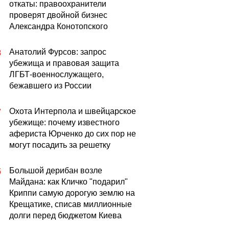
откаты: правоохранители
проверят двойной бизнес
Александра Конотопского
Анатолий Фурсов: запрос
8
убежища и правовая защита
ЛГБТ-военнослужащего,
бежавшего из России
Охота Интерпола и швейцарское
7
убежище: почему известного
афериста Юрченко до сих пор не
могут посадить за решетку
Большой дерибан возле
5
Майдана: как Кличко "подарил"
Криппи самую дорогую землю на
Крещатике, списав миллионные
долги перед бюджетом Киева