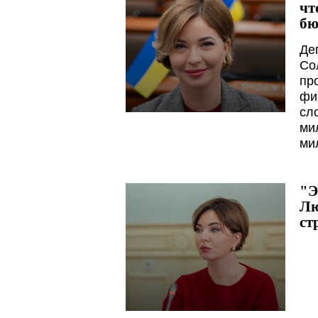
чт
бю
Де
Со
пр
фи
сл
ми
ми
"Э
Лю
ст