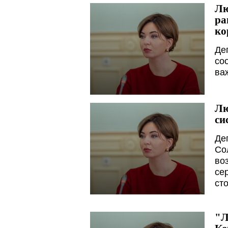
Лю
ра
ко
Де
со
ва
Лю
си
Де
Со
во
се
ст
"Л