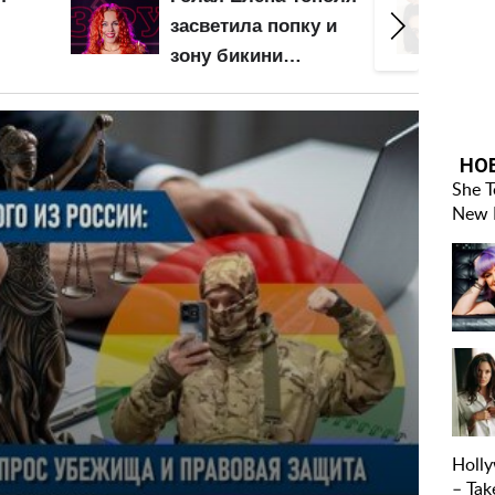
засветила попку и
Анн
зону бикини
сво
крупным планом:
оче
слив видео – начало
поз
соб