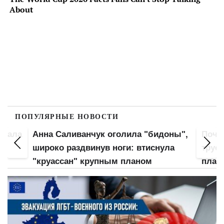
ПОПУЛЯРНЫЕ НОВОСТИ
вжала
Анна Саливанчук оголила "бидоны",
Почт
ой
широко раздвинув ноги: втиснула
трус
"круассан" крупным планом
план