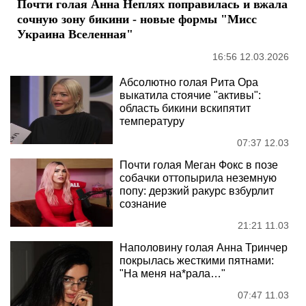
Почти голая Анна Неплях поправилась и вжала
сочную зону бикини - новые формы "Мисс
Украина Вселенная"
16:56 12.03.2026
Абсолютно голая Рита Ора
выкатила стоячие "активы":
область бикини вскипятит
температуру
07:37 12.03
Почти голая Меган Фокс в позе
собачки оттопырила неземную
попу: дерзкий ракурс взбурлит
сознание
21:21 11.03
Наполовину голая Анна Тринчер
покрылась жесткими пятнами:
"На меня на*рала…"
07:47 11.03