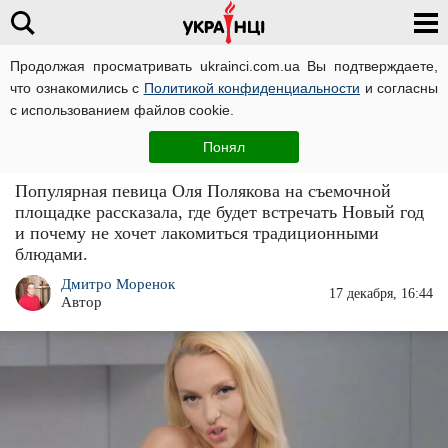
Продолжая просматривать ukrainci.com.ua Вы подтверждаете,
что ознакомились с
Политикой конфиденциальности
и согласны
Главная
Звезды
ЧИТАТИ УКРАЇНСЬКОЮ
с использованием файлов cookie.
Оля Полякова рассказала, что у нее будет на
Понял
новогоднем столе
Популярная певица Оля Полякова на съемочной
площадке рассказала, где будет встречать Новый год
и почему не хочет лакомиться традиционными
блюдами.
Дмитро Моренок
17 декабря, 16:44
Автор