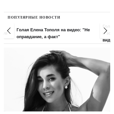
ПОПУЛЯРНЫЕ НОВОСТИ
Гола
Голая Елена Тополя на видео: "Не
инув
и зо
оправдание, а факт"
виде