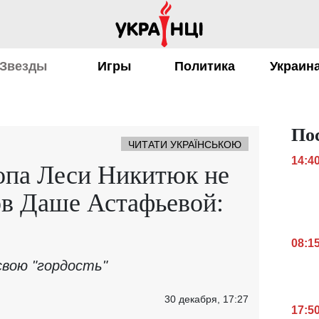
Звезды
Игры
Политика
Украин
По
ЧИТАТИ УКРАЇНСЬКОЮ
14:4
опа Леси Никитюк не
ов Даше Астафьевой:
08:1
свою "гордость"
30 декабря, 17:27
17:5