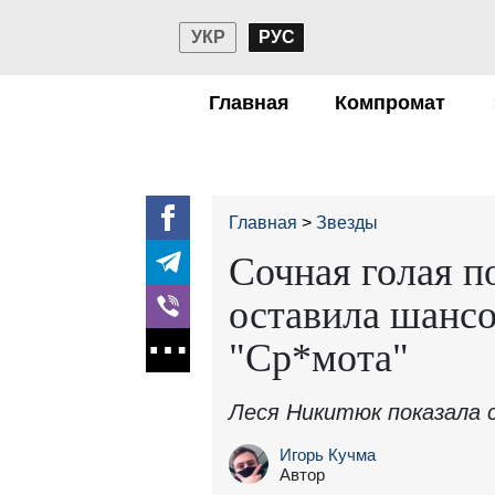
УКР
РУС
Главная
Компромат
Главная
Звезды
Сочная голая п
оставила шанс
"Ср*мота"
Леся Никитюк показала 
Игорь Кучма
Автор