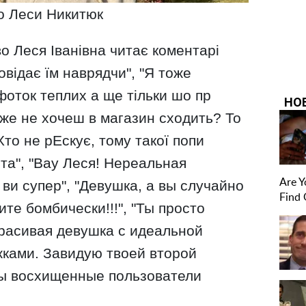
о Леси Никитюк
аво Леся Іванівна читає коментарі
повідає їм наврядчи", "Я тоже
фоток теплих а ще тільки шо пр
аже не хочеш в магазин сходить? То
Хто не рЕскує, тому такої попи
ота", "Вау Леся! Нереальная
, ви супер", "Девушка, а вы случайно
те бомбически!!!", "Ты просто
расивая девушка с идеальной
ками. Завидую твоей второй
вы восхищенные пользователи