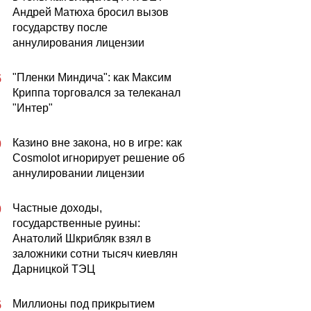
Андрей Матюха бросил вызов
государству после
аннулирования лицензии
"Пленки Миндича": как Максим
5
Криппа торговался за телеканал
"Интер"
Казино вне закона, но в игре: как
0
Cosmolot игнорирует решение об
аннулировании лицензии
Частные доходы,
0
государственные руины:
Анатолий Шкрибляк взял в
заложники сотни тысяч киевлян
Дарницкой ТЭЦ
Миллионы под прикрытием
5