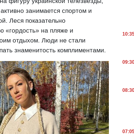
на фигуру украинской телезвезды,
 активно занимается спортом и
ой. Леся показательно
ю «гордость» на пляже и
10:3
оим отдыхом. Люди не стали
пать знаменитость комплиментами.
09:3
08:3
07:0