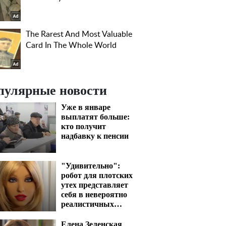
пулярные новости
Уже в январе
выплатят больше:
кто получит
надбавку к пенсии
"Удивительно":
робот для плотских
утех представляет
себя в невероятно
реалистичных
кадрах
Елена Зеленская