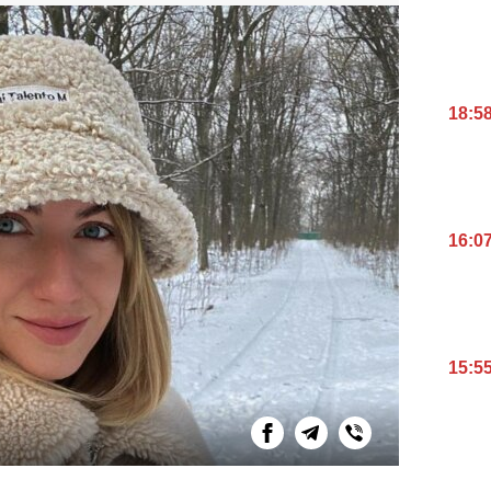
18:5
16:0
15:5