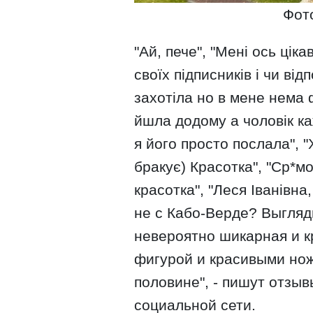
Фот
"Ай, пече", "Мені ось цік
своїх підписників і чи від
захотіла но в мене нема 
йшла додому а чоловік к
я його просто послала", "
бракує) Красотка", "Ср*м
красотка", "Леся Іванівна
не с Кабо-Верде? Выгляди
невероятно шикарная и к
фигурой и красивыми нож
половине", - пишут отзы
социальной сети.