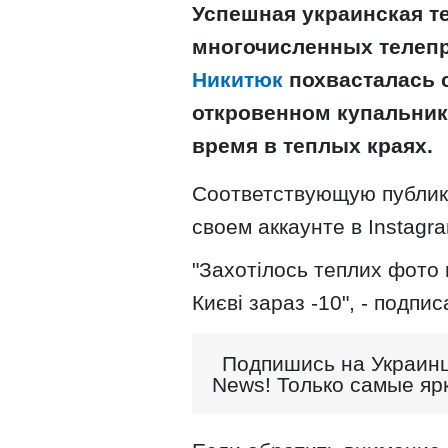
Успешная украинская т
многочисленных телепр
Никитюк
похвасталась 
откровенном купальнике
время в теплых краях.
Соответствующую публик
своем аккаунте в Instagr
"Захотілось теплих фото 
Києві зараз -10", - подп
Подпишись на Украинц
News! Только самые яр