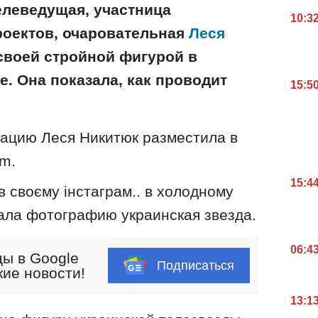
елеведущая, участница
10:3
оектов, очаровательная
Леся
своей стройной фигурой в
. Она показала, как проводит
15:5
ацию Леся Никитюк разместила в
am.
15:4
в своєму інстаграм.. в холодному
исала фотографию украинская звезда.
06:4
ы в Google
Подписаться
кие новости!
13:1