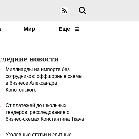
а
Мир
Еще
следние новости
Миллиарды на импорте без
0
сотрудников: оффшорные схемы
в бизнесе Александра
Конотопского
От платежей до школьных
5
тендеров: расследование о
бизнес-схемах Константина Ткача
Уголовные статьи и элитные
0