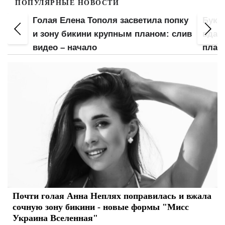
ПОПУЛЯРНЫЕ НОВОСТИ
Голая Елена Тополя засветила попку
Букв
Не
и зону бикини крупным планом: слив
вдав
видео – начало
плано
Почти голая Анна Неплях поправилась и вжала
сочную зону бикини - новые формы "Мисс
Украина Вселенная"