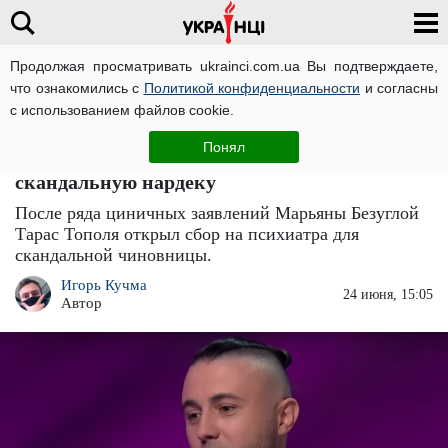
Продолжая просматривать ukrainci.com.ua Вы подтверждаете,
что ознакомились с
Политикой конфиденциальности
и согласны
Главная
Звезды
ЧИТАТИ УКРАЇНСЬКОЮ
с использованием файлов cookie.
"На психиатра Безуглой": фронтмен
Понял
"Антитела" Тарас Тополя решил усмирить
скандальную нардеку
После ряда циничных заявлений Марьяны Безуглой
Тарас Тополя открыл сбор на психиатра для
скандальной чиновницы.
Игорь Кучма
24 июня, 15:05
Автор