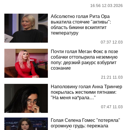
16:56 12.03.2026
Абсолютно голая Рита Ора
выкатила стоячие "активы":
область бикини вскипятит
температуру
07:37 12.03
Почти голая Меган Фокс в позе
собачки оттопырила неземную
попу: дерзкий ракурс взбурлит
сознание
21:21 11.03
Наполовину голая Анна Тринчер
покрылась жесткими пятнами:
"На меня на*рала…"
07:47 11.03
Голая Селена Гомес "потеряла"
огромную грудь: пережала