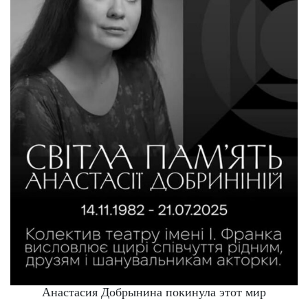
Анастасия Добрынина покинула этот мир