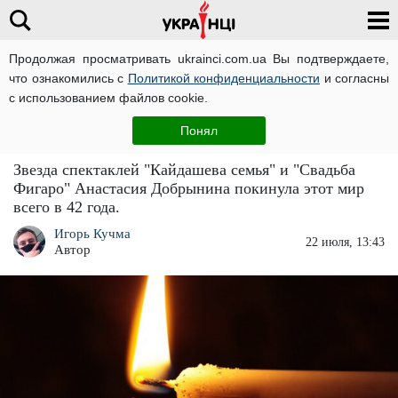
Продолжая просматривать ukrainci.com.ua Вы подтверждаете,
что ознакомились с
Политикой конфиденциальности
и согласны
Главная
Звезды
ЧИТАТИ УКРАЇНСЬКОЮ
с использованием файлов cookie.
Ушла из жизни известная украинская
Понял
актриса: она была так молода
Звезда спектаклей "Кайдашева семья" и "Свадьба
Фигаро" Анастасия Добрынина покинула этот мир
всего в 42 года.
Игорь Кучма
22 июля, 13:43
Автор