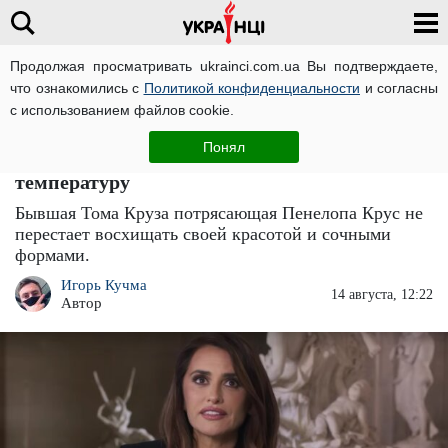
Продолжая просматривать ukrainci.com.ua Вы подтверждаете,
что ознакомились с
Политикой конфиденциальности
и согласны
Главная
Звезды
ЧИТАТИ УКРАЇНСЬКОЮ
с использованием файлов cookie.
Сочная Пенелопа Крус потрусила своими
Понял
"активами": аппетитные формы поднимут
температуру
Бывшая Тома Круза потрясающая Пенелопа Крус не
перестает восхищать своей красотой и сочными
формами.
Игорь Кучма
14 августа, 12:22
Автор