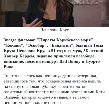
Пенелопа Крус
Звезда фильмов "Пираты Карибского моря",
"Кокаин", "Эскобар", "Бандитки", бывшая Тома
Круза Пенелопа Крус в 51 год и ее муж, 56-летний
Хавьер Бардем, недавно привлекли всеобщее
внимание, посетив концерт Bad Bunny в Пуэрто-
Рико.
То, что началось как непринужденная вечеринка,
завершилось тем, что оскароносная актриса вышла
на сцену, очаровав публику своей теплотой —
разительный контраст с прежними заявлениями Кати
Осадчей, которая когда-то называла ее самой
неприступной знаменитостью.