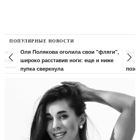
ПОПУЛЯРНЫЕ НОВОСТИ
попку
Оля Полякова оголила свои "фляги",
Букв
 слив
широко расставив ноги: еще и ниже
свою
пупка сверкнула
позе: