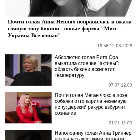
Почти голая Анна Неплях поправилась и вжала
сочную зону бикини - новые формы "Мисс
Украина Вселенная"
16:56 12.03.2026
Абсолютно голая Рита Ора
выкатила стоячие "активы":
область бикини вскипятит
температуру
07:37 12.03
Почти голая Меган Фокс в позе
собачки оттопырила неземную
попу: дерзкий ракурс взбурлит
сознание
21:21 11.03
Наполовину голая Анна Тринчер
покрылась жесткими пятнами: