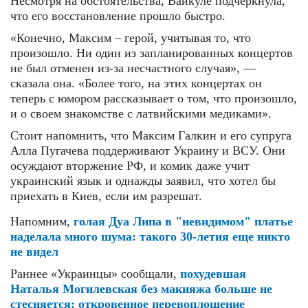
Несмотря на обстоятельства, Вайкуле подчеркнула,
что его восстановление прошло быстро.
«Конечно, Максим – герой, учитывая то, что
произошло. Ни один из запланированных концертов
не был отменен из-за несчастного случая», —
сказала она. «Более того, на этих концертах он
теперь с юмором рассказывает о том, что произошло,
и о своем знакомстве с латвийскими медиками».
Стоит напомнить, что Максим Галкин и его супруга
Алла Пугачева поддерживают Украину и ВСУ. Они
осуждают вторжение РФ, и комик даже учит
украинский язык и однажды заявил, что хотел бы
приехать в Киев, если им разрешат.
Напомним,
голая Дуа Липа в "невидимом" платье
наделала много шума: такого 30-летия еще никто
не видел
Раннее «Украинцы» сообщали,
похудевшая
Наталья Могилевская без макияжа больше не
стесняется: откровенное перевоплощение