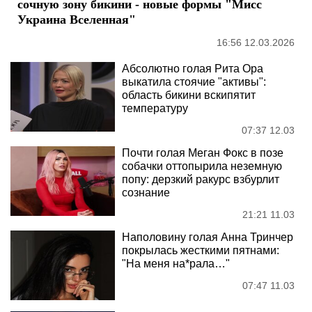
сочную зону бикини - новые формы "Мисс
Украина Вселенная"
16:56 12.03.2026
Абсолютно голая Рита Ора
выкатила стоячие "активы":
область бикини вскипятит
температуру
07:37 12.03
Почти голая Меган Фокс в позе
собачки оттопырила неземную
попу: дерзкий ракурс взбурлит
сознание
21:21 11.03
Наполовину голая Анна Тринчер
покрылась жесткими пятнами:
"На меня на*рала…"
07:47 11.03