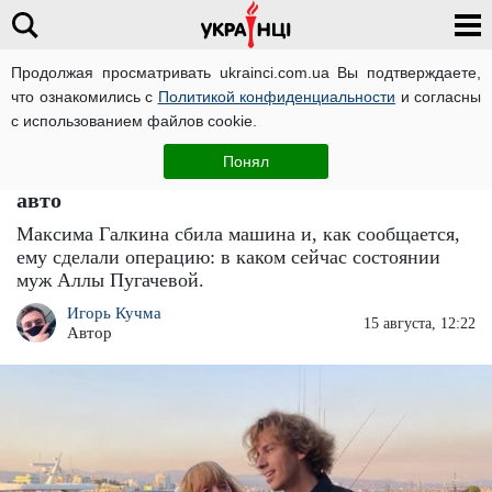
Продолжая просматривать ukrainci.com.ua Вы подтверждаете,
что ознакомились с
Политикой конфиденциальности
и согласны
Главная
Звезды
ЧИТАТИ УКРАЇНСЬКОЮ
с использованием файлов cookie.
Алла Пугачева в панике: Максим Галкин
Понял
попал в больницу после того, как его сбило
авто
Максима Галкина сбила машина и, как сообщается,
ему сделали операцию: в каком сейчас состоянии
муж Аллы Пугачевой.
Игорь Кучма
15 августа, 12:22
Автор