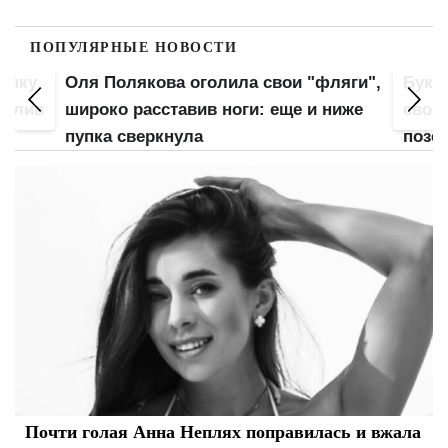
ПОПУЛЯРНЫЕ НОВОСТИ
попку
Оля Полякова оголила свои "фляги",
Букв
 слив
широко расставив ноги: еще и ниже
свою
пупка сверкнула
позе:
Почти голая Анна Неплях поправилась и вжала