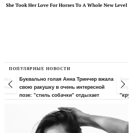
ПОПУЛЯРНЫЕ НОВОСТИ
попку
Буквально голая Анна Тринчер вжала
Анна
 слив
свою ракушку в очень интересной
широ
позе: "стиль собачки" отдыхает
"кру