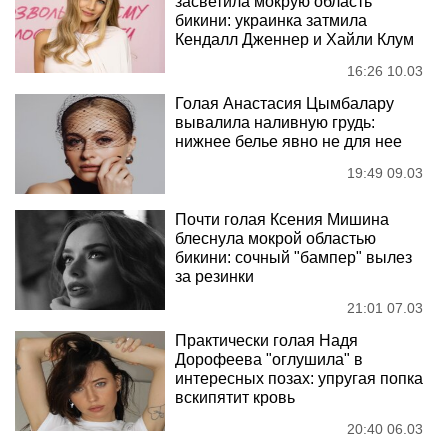
засветила мокрую область
бикини: украинка затмила
Кендалл Дженнер и Хайли Клум
16:26 10.03
Голая Анастасия Цымбалару
вывалила наливную грудь:
нижнее белье явно не для нее
19:49 09.03
Почти голая Ксения Мишина
блеснула мокрой областью
бикини: сочный "бампер" вылез
за резинки
21:01 07.03
Практически голая Надя
Дорофеева "оглушила" в
интересных позах: упругая попка
вскипятит кровь
20:40 06.03