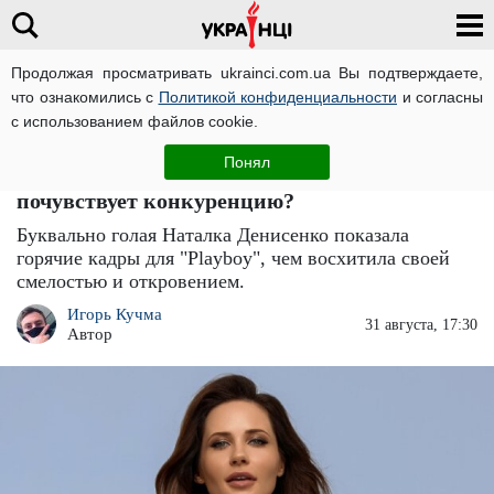
Продолжая просматривать ukrainci.com.ua Вы подтверждаете,
что ознакомились с
Политикой конфиденциальности
и согласны
Главная
Звезды
ЧИТАТИ УКРАЇНСЬКОЮ
с использованием файлов cookie.
Наталка Денисенко засветила голые
Понял
"булочки": Оля Полякова в "Playboy"
почувствует конкуренцию?
Буквально голая Наталка Денисенко показала
горячие кадры для "Playboy", чем восхитила своей
смелостью и откровением.
Игорь Кучма
31 августа, 17:30
Автор