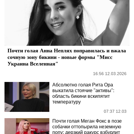
Почти голая Анна Неплях поправилась и вжала
сочную зону бикини - новые формы "Мисс
Украина Вселенная"
16:56 12.03.2026
Абсолютно голая Рита Ора
выкатила стоячие "активы":
область бикини вскипятит
температуру
07:37 12.03
Почти голая Меган Фокс в позе
собачки оттопырила неземную
попу: дерзкий ракурс взбурлит