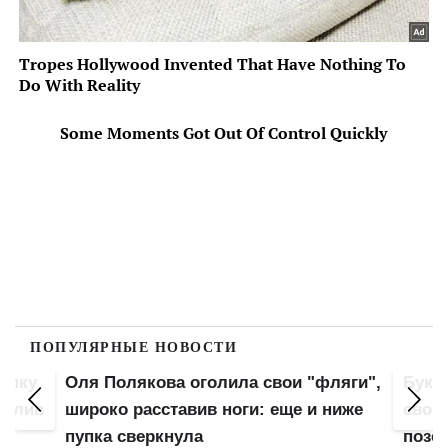
ПОПУЛЯРНЫЕ НОВОСТИ
а свои "фляги",
Буквально голая Анна Тринчер вж
и: еще и ниже
свою ракушку в очень интересной
позе: "стиль собачки" отдыхает