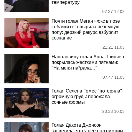
температуру
07:37 12.03
Почти голая Меган Фокс в позе
собачки оттопырила неземную
попу: дерзкий ракурс взбурлит
сознание
21:21 11.03
Наполовину голая Анна Тринчер
покрылась жесткими пятнами:
"На меня на*рала…"
07:47 11.03
Голая Селена Гомес "потеряла"
огромную грудь: пережала
сочные формы
23:33 10.03
Голая Дакота Джонсон
засветила, что у нее под нижним