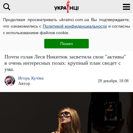
Продолжая просматривать ukrainci.com.ua Вы подтверждаете,
что ознакомились с
Политикой конфиденциальности
и согласны
Главная
Звезды
ЧИТАТИ УКРАЇНСЬКОЮ
с использованием файлов cookie.
Почти голая Леся Никитюк засветила грудь
Понял
и попу крупным планом
Почти голая Леся Никитюк засветила свои "активы"
в очень интересных позах: крупный план сведет с
ума.
Игорь Кучма
28 декабря, 18:08
Автор