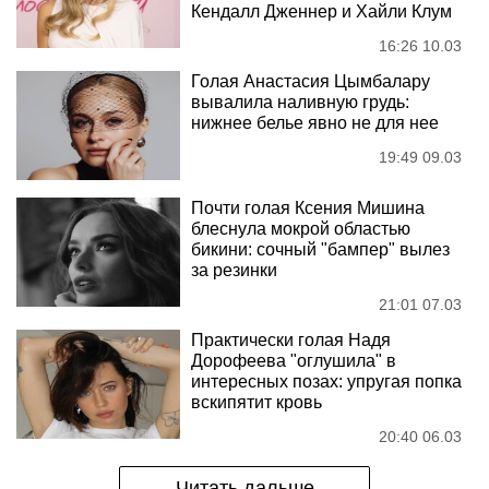
Кендалл Дженнер и Хайли Клум
16:26 10.03
Голая Анастасия Цымбалару
вывалила наливную грудь:
нижнее белье явно не для нее
19:49 09.03
Почти голая Ксения Мишина
блеснула мокрой областью
бикини: сочный "бампер" вылез
за резинки
21:01 07.03
Практически голая Надя
Дорофеева "оглушила" в
интересных позах: упругая попка
вскипятит кровь
20:40 06.03
Читать дальше