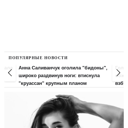
ПОПУЛЯРНЫЕ НОВОСТИ
вжала
Анна Саливанчук оголила "бидоны",
Голая
ой
широко раздвинув ноги: втиснула
обжа
"круассан" крупным планом
взбу