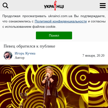
Продолжая просматривать ukrainci.com.ua Вы подтверждаете,
что ознакомились с
Политикой конфиденциальности
и согласны
Главная
Звезды
ЧИТАТИ УКРАЇНСЬКОЮ
с использованием файлов cookie.
Олег Винник рассказал, что он хочет
Понял
показать своим волчицам: "От сердца ..."
Певец обратился к публике
Игорь Кучма
7 января, 20:20
Автор