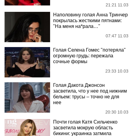
21:21 11.03
Наполовину голая Анна Тринчер
покрылась жесткими пятнами:
"На меня на*рала…"
07:47 11.03
Голая Селена Гомес "потеряла"
огромную грудь: пережала
сочные формы
23:33 10.03
Голая Дакота Джонсон
засветила, что у нее под нижним
бельем: трусы – точно не для
нее
20:30 10.03
Почти голая Катя Сильченко
засветила мокрую область
бикини: украинка затмила