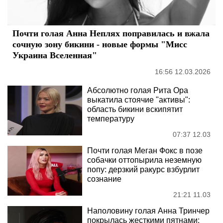
Почти голая Анна Неплях поправилась и вжала
сочную зону бикини - новые формы "Мисс
Украина Вселенная"
16:56 12.03.2026
Абсолютно голая Рита Ора
выкатила стоячие "активы":
область бикини вскипятит
температуру
07:37 12.03
Почти голая Меган Фокс в позе
собачки оттопырила неземную
попу: дерзкий ракурс взбурлит
сознание
21:21 11.03
Наполовину голая Анна Тринчер
покрылась жесткими пятнами: