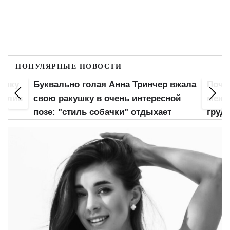
ПОПУЛЯРНЫЕ НОВОСТИ
попку
Буквально голая Анна Тринчер вжала
Почт
 слив
свою ракушку в очень интересной
межд
позе: "стиль собачки" отдыхает
груд