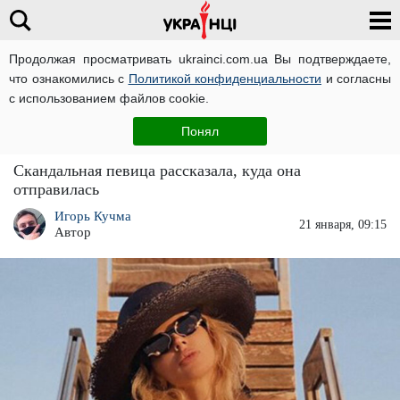
Продолжая просматривать ukrainci.com.ua Вы подтверждаете,
что ознакомились с
Политикой конфиденциальности
и согласны
Главная
Звезды
ЧИТАТИ УКРАЇНСЬКОЮ
с использованием файлов cookie.
"Расфуфыренная" Светлана Лобода в
Понял
очередной раз оставила свою семью
Скандальная певица рассказала, куда она
отправилась
Игорь Кучма
21 января, 09:15
Автор