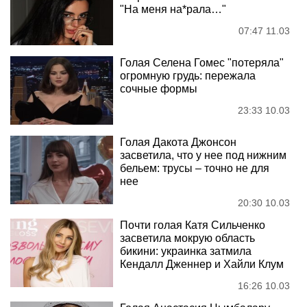
"На меня на*рала…"
07:47 11.03
Голая Селена Гомес "потеряла"
огромную грудь: пережала
сочные формы
23:33 10.03
Голая Дакота Джонсон
засветила, что у нее под нижним
бельем: трусы – точно не для
нее
20:30 10.03
Почти голая Катя Сильченко
засветила мокрую область
бикини: украинка затмила
Кендалл Дженнер и Хайли Клум
16:26 10.03