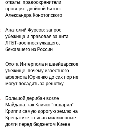
откаты: правоохранители
проверят двойной бизнес
Александра Конотопского
Анатолий Фурсов: запрос
8
убежища и правовая защита
ЛГБТ-военнослужащего,
бежавшего из России
Охота Интерпола и швейцарское
7
убежище: почему известного
афериста Юрченко до сих пор не
могут посадить за решетку
Большой дерибан возле
5
Майдана: как Кличко "подарил"
Криппи самую дорогую землю на
Крещатике, списав миллионные
долги перед бюджетом Киева