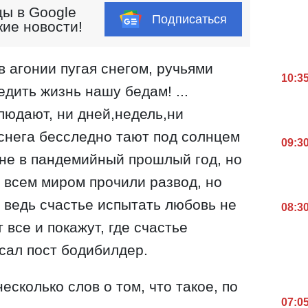
ы в Google
Подписаться
кие новости!
 в агонии пугая снегом, ручьями
10:3
едить жизнь нашу бедам! ...
людают, ни дней,недель,ни
 снега бесследно тают под солнцем
09:3
не в пандемийный прошлый год, но
, всем миром прочили развод, но
! ведь счастье испытать любовь не
08:3
т все и покажут, где счастье
исал пост бодибилдер.
есколько слов о том, что такое, по
07:0