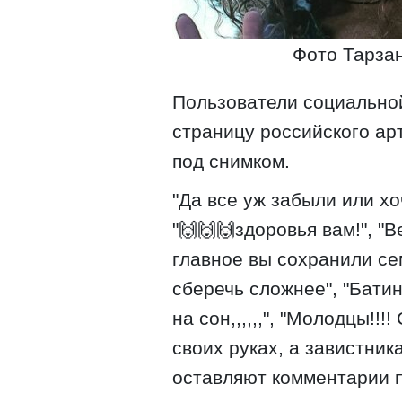
Фото Тарза
Пользователи социальной
страницу российского ар
под снимком.
"Да все уж забыли или хо
"🙌🙌🙌здоровья вам!", "
главное вы сохранили се
сберечь сложнее", "Батин
на сон,,,,,,", "Молодцы!!
своих руках, а завистника
оставляют комментарии п