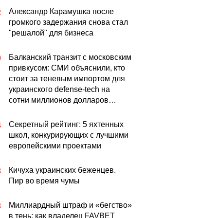
Александр Карамушка после
2
громкого задержания снова стал
"решалой" для бизнеса
Балканский транзит с московским
0
привкусом: СМИ объяснили, кто
стоит за теневым импортом для
украинского defense-tech на
сотни миллионов долларов…
Секретный рейтинг: 5 яхтенных
4
школ, конкурирующих с лучшими
европейскими проектами
Кичуха украинских беженцев.
3
Пир во время чумы
Миллиардный штраф и «бегство»
3
в тень: как владелец FAVBET