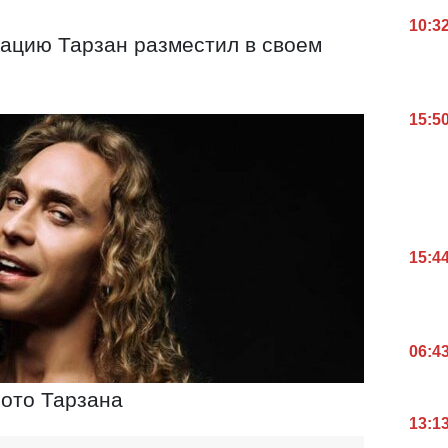
10:3
ацию Тарзан разместил в своем
15:5
15:4
06:4
ото Тарзана
13:1