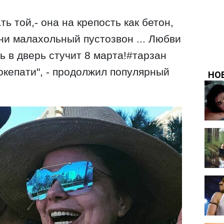
ь той,- она на крепость как бетон,
ни малахольный пустозвон ... Любви
ь в дверь стучит 8 марта!#тарзан
кепати", - продолжил популярный