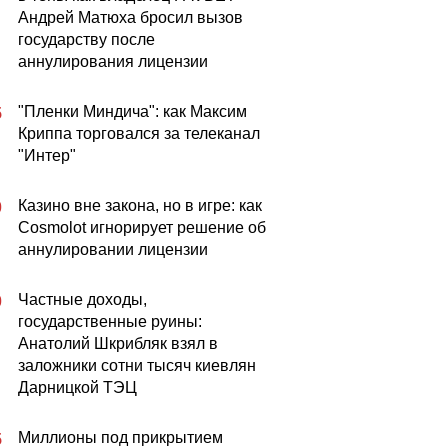
Андрей Матюха бросил вызов
государству после
аннулирования лицензии
"Пленки Миндича": как Максим
5
Криппа торговался за телеканал
"Интер"
Казино вне закона, но в игре: как
0
Cosmolot игнорирует решение об
аннулировании лицензии
Частные доходы,
0
государственные руины:
Анатолий Шкрибляк взял в
заложники сотни тысяч киевлян
Дарницкой ТЭЦ
Миллионы под прикрытием
5