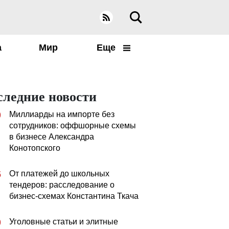
а
Мир
Еще
следние новости
Миллиарды на импорте без
0
сотрудников: оффшорные схемы
в бизнесе Александра
Конотопского
От платежей до школьных
5
тендеров: расследование о
бизнес-схемах Константина Ткача
Уголовные статьи и элитные
0