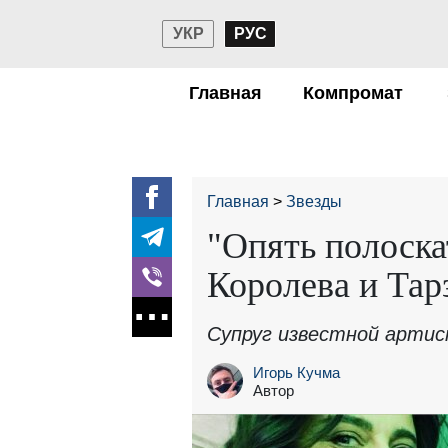
УКР
РУС
Главная
Компромат
Главная
Звезды
"Опять полоска
Королева и Тарз
Супруг известной артис
Игорь Кучма
Автор