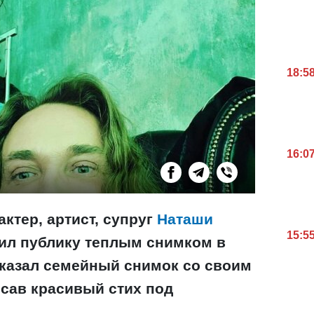
18:5
16:0
ктер, артист, супруг
Наташи
15:5
ил публику теплым снимком в
оказал семейный снимок со своим
исав красивый стих под