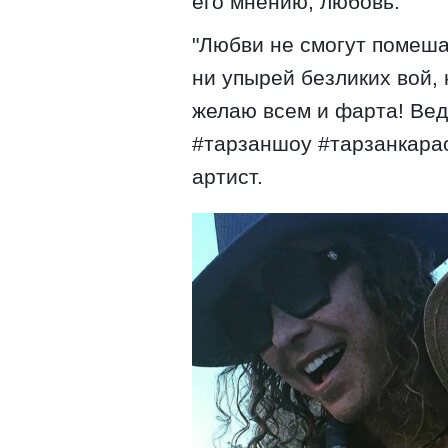
его мнению, любовь.
"Любви не смогут помешат
ни упырей безликих вой, 
желаю всем и фарта! Вед
#тарзаншоу #тарзанкарао
артист.