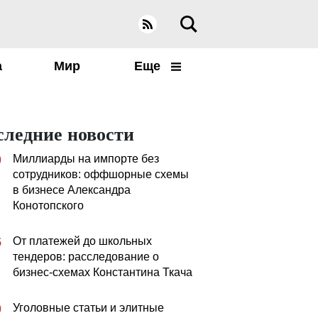
а
Мир
Еще
следние новости
Миллиарды на импорте без
0
сотрудников: оффшорные схемы
в бизнесе Александра
Конотопского
От платежей до школьных
5
тендеров: расследование о
бизнес-схемах Константина Ткача
Уголовные статьи и элитные
0