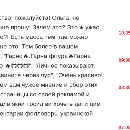
ство, пожалуйста! Ольга, не
нне прошу! Зачем это? Это ж ужас,
10:3
но?! Есть масса тем, где можно
 не это. Тем более в вашем
, "Гарно🔥.Гарна фігура🔥Гарна
09:3
о 🔥😍😍😍", "Личное показывают
звините через чур", "Очень красиво!
чем вам чужое мнение и сбор этих
08:3
страницы со своей рекламой и
але який посил ви хочете дати цим
ментарии фолловеры украинской
07:0