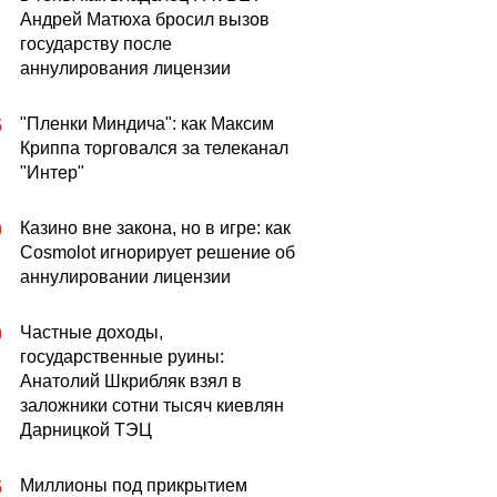
Андрей Матюха бросил вызов
государству после
аннулирования лицензии
"Пленки Миндича": как Максим
5
Криппа торговался за телеканал
"Интер"
Казино вне закона, но в игре: как
0
Cosmolot игнорирует решение об
аннулировании лицензии
Частные доходы,
0
государственные руины:
Анатолий Шкрибляк взял в
заложники сотни тысяч киевлян
Дарницкой ТЭЦ
Миллионы под прикрытием
5