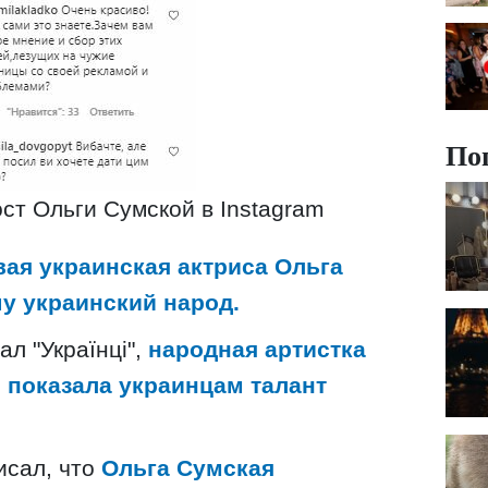
По
ст Ольги Сумской в Instagram
вая украинская актриса Ольга
у украинский народ.
л "Українці",
народная артистка
 показала украинцам талант
писал, что
Ольга Сумская