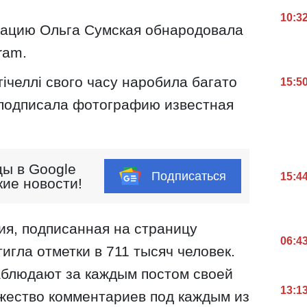
10:3
ацию Ольга Сумская обнародовала
ram.
тічеллі свого часу наробила багато
15:5
 - подписала фотографию известная
ы в Google
Подписаться
15:4
кие новости!
я, подписанная на страницу
06:4
игла отметки в 711 тысяч человек.
блюдают за каждым постом своей
13:1
жество комментариев под каждым из