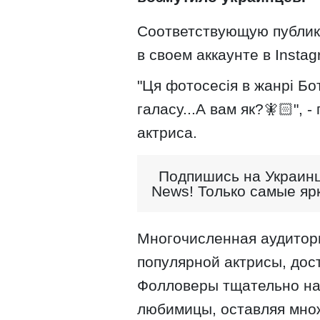
Соответствующую публик
в своем аккаунте в Instag
"Ця фотосесія в жанрі Бо
галасу...А вам як?🧚🏻",
актриса.
Подпишись на Украинц
News! Только самые яр
Многочисленная аудитори
популярной актрисы, дост
Фолловеры тщательно на
любимицы, оставляя мно