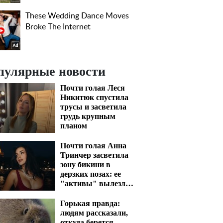
пулярные новости
Почти голая Леся
Никитюк спустила
трусы и засветила
грудь крупным
планом
Почти голая Анна
Тринчер засветила
зону бикини в
дерзких позах: ее
"активы" вылезли
наружу
Горькая правда:
людям рассказали,
откуда берется