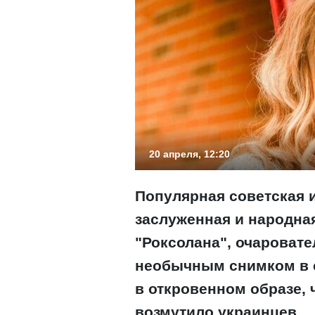
20 апреля, 12:20
Популярная советская 
заслуженная и народная
"Роксолана", очароват
необычным снимком в с
в откровенном образе, 
возмутило украинцев.