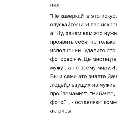
них.
"Не каверкайте это искус
опускайтесь! Я вас искре
а! Ну, зачем вам это нуж
проявить себя, но только
исполнении. Удалите это"
фотосесія🔥.Це мистецтв
мужу , а не всему миру.И
Вы и сами это знаете.За
людей,лезущих на чужие 
проблемами?", "Вибачте, 
фото?", - оставляют ком
актрисы.