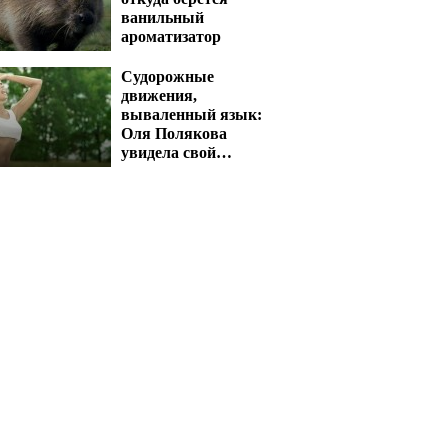
ванильный
ароматизатор
Судорожные
движения,
вываленный язык:
Оля Полякова
увидела свой
концерт и словила
приступ