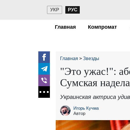
УКР
РУС
Главная
Компромат
Главная
Звезды
"Это ужас!": а
Сумская надел
Украинская актриса удив
Игорь Кучма
Автор