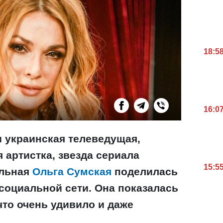
18:5
16:0
и украинская телеведущая,
 артистка, звезда сериала
15:5
ельная
Ольга Сумская
поделилась
оциальной сети. Она показалась
что очень удивило и даже