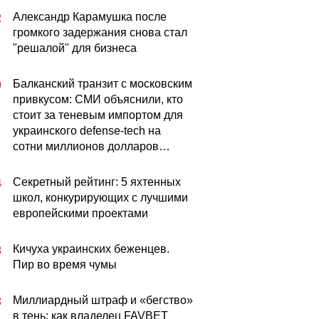
Александр Карамушка после
2
громкого задержания снова стал
"решалой" для бизнеса
Балканский транзит с московским
0
привкусом: СМИ объяснили, кто
стоит за теневым импортом для
украинского defense-tech на
сотни миллионов долларов…
Секретный рейтинг: 5 яхтенных
4
школ, конкурирующих с лучшими
европейскими проектами
Кичуха украинских беженцев.
3
Пир во время чумы
Миллиардный штраф и «бегство»
3
в тень: как владелец FAVBET