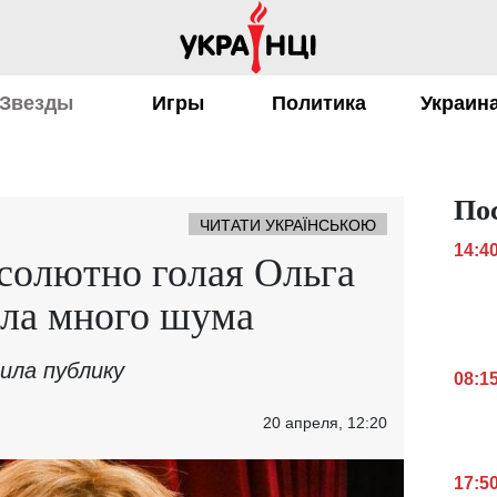
Звезды
Игры
Политика
Украин
По
ЧИТАТИ УКРАЇНСЬКОЮ
14:4
бсолютно голая Ольга
ала много шума
ила публику
08:1
20 апреля, 12:20
17:5