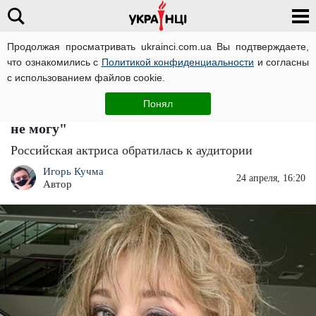
Продолжая просматривать ukrainci.com.ua Вы подтверждаете,
что ознакомились с
Политикой конфиденциальности
и согласны
Главная
Звезды
ЧИТАТИ УКРАЇНСЬКОЮ
с использованием файлов cookie.
Заплаканная Кристина Асмус после раздела
Понял
имущества раскрыла свою душу: "Терпеть
не могу"
Российская актриса обратилась к аудитории
Игорь Кучма
24 апреля, 16:20
Автор