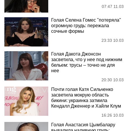
07:47 11.03
Голая Селена Гомес "потеряла"
огромную грудь: пережала
сочные формы
23:33 10.03
Голая Дакота Джонсон
засветила, что у нее под нижним
бельем: трусы – точно не для
нее
20:30 10.03
Почти голая Катя Сильченко
засветила мокрую область
бикини: украинка затмила
Кендалл Дженнер и Хайли Клум
16:26 10.03
Голая Анастасия Цымбалару
вывалила наливную грудь: