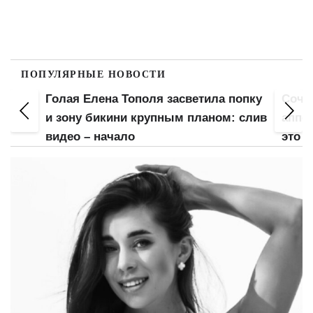
ПОПУЛЯРНЫЕ НОВОСТИ
Голая Елена Тополя засветила попку
Сочн
Не
и зону бикини крупным планом: слив
аппет
видео – начало
это б