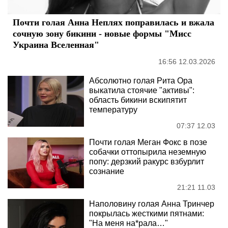
Почти голая Анна Неплях поправилась и вжала
сочную зону бикини - новые формы "Мисс
Украина Вселенная"
16:56 12.03.2026
Абсолютно голая Рита Ора
выкатила стоячие "активы":
область бикини вскипятит
температуру
07:37 12.03
Почти голая Меган Фокс в позе
собачки оттопырила неземную
попу: дерзкий ракурс взбурлит
сознание
21:21 11.03
Наполовину голая Анна Тринчер
покрылась жесткими пятнами:
"На меня на*рала…"