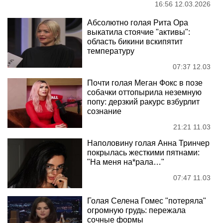
16:56 12.03.2026
Абсолютно голая Рита Ора
выкатила стоячие "активы":
область бикини вскипятит
температуру
07:37 12.03
Почти голая Меган Фокс в позе
собачки оттопырила неземную
попу: дерзкий ракурс взбурлит
сознание
21:21 11.03
Наполовину голая Анна Тринчер
покрылась жесткими пятнами:
"На меня на*рала…"
07:47 11.03
Голая Селена Гомес "потеряла"
огромную грудь: пережала
сочные формы