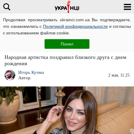
Продолжая просматривать ukrainci.com.ua Вы подтверждаете,
что ознакомились с
Политикой конфиденциальности
и согласны
Главная
Звезды
ЧИТАТИ УКРАЇНСЬКОЮ
с использованием файлов cookie.
"Клоун, а не Король": фанаты Ани Лорак
Понял
"напали" на Филиппа Киркорова
Народная артистка поздравил близкого друга с днем
рождения
Игорь Кучма
2 мая, 11:25
Автор