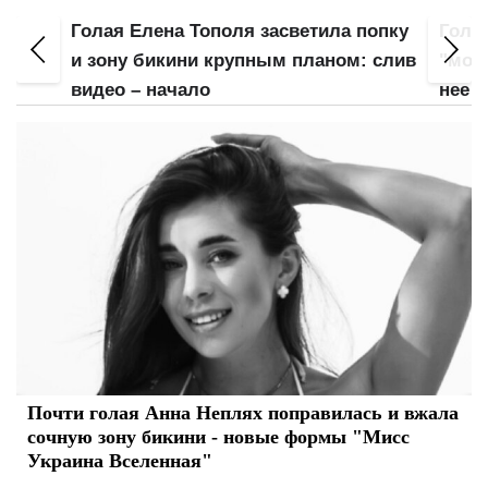
Голая Елена Тополя засветила попку
Гола
Не
и зону бикини крупным планом: слив
"мохн
видео – начало
нее
Почти голая Анна Неплях поправилась и вжала
сочную зону бикини - новые формы "Мисс
Украина Вселенная"