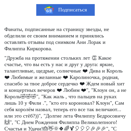
Подписаться
Фанаты, подписанные на страницу звезды, не
обделили ее своим вниманием и принялись
оставлять отзывы под снимком Ани Лорак и
Филиппа Киркорова.
"Дружба на протяжении стольких лет 👏 Какое
счастье, что вы есть у нас и друг у друга: яркие,
талантливые, щедрые, солнечные ❤️ Дива и Король
❤️ Любимые и желанные ❤️ Каролиночка, родная,
спасибо за твое доброе сердечко ❤️ Ждем новый хит
и концертных вечеров ❤️ Любим ❤️", "Клоун он, а не
Король🤣🤣🤣", "Как жаль , что пальцев на руках
лишь 10 у Фили .", "кто его короновал? Клоун", Сам
себя королём назвал, теперь его все так величают...
или это стёб?))", "Долгие лета Филиппу Бедросовичу
🙌", "С Днем Рождения Филиппа Великолепного!
Счастья и Удачи!🎂👋🌞🍀🌈🍹🎈🎈🎈🎉🎉🎉", "С