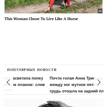
ПОПУЛЯРНЫЕ НОВОСТИ
попку
Почти голая Анна Тринчер засветила
Голая
 слив
между ног мутное пятно: торчащая
обжа
грудь отошла на задний план
взбу