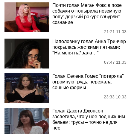
Почти голая Меган Фокс в позе
собачки оттопырила неземную
попу: дерзкий ракурс взбурлит
сознание
21:21 11.03
Наполовину голая Анна Тринчер
покрылась жесткими пятнами:
"На меня на*рала…"
07:47 11.03
Голая Селена Гомес "потеряла"
огромную грудь: пережала
сочные формы
23:33 10.03
Голая Дакота Джонсон
засветила, что у нее под нижним
бельем: трусы – точно не для
нее