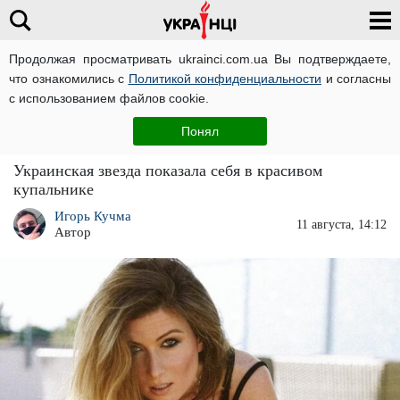
Продолжая просматривать ukrainci.com.ua Вы подтверждаете,
что ознакомились с
Политикой конфиденциальности
и согласны
Главная
Звезды
ЧИТАТИ УКРАЇНСЬКОЮ
с использованием файлов cookie.
Голая Жанна Бадоева решила устроить день
Понял
откровений: "Ну все, поехали"
Украинская звезда показала себя в красивом
купальнике
Игорь Кучма
11 августа, 14:12
Автор