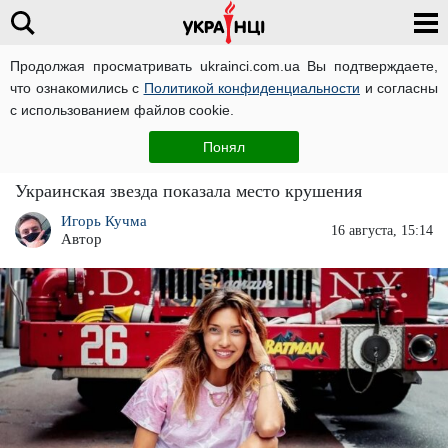
Продолжая просматривать ukrainci.com.ua Вы подтверждаете,
что ознакомились с
Политикой конфиденциальности
и согласны
Главная
Звезды
ЧИТАТИ УКРАЇНСЬКОЮ
с использованием файлов cookie.
"Соболезнуем семьям погибших": Регина
Понял
Тодоренко показала место великой трагедии
Украинская звезда показала место крушения
Игорь Кучма
16 августа, 15:14
Автор