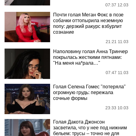
07:37 12.03
Почти голая Меган Фокс в позе
собачки оттопырила неземную
попу: дерзкий ракурс взбурлит
сознание
21:21 11.03
Наполовину голая Анна Тринчер
покрылась жесткими пятнами:
"На меня на*рала…"
07:47 11.03
Голая Селена Гомес "потеряла"
огромную грудь: пережала
сочные формы
23:33 10.03
Голая Дакота Джонсон
засветила, что у нее под нижним
бельем: трусы – точно не для