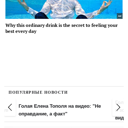
ПОПУЛЯРНЫЕ НОВОСТИ
Гола
Голая Елена Тополя на видео: "Не
инув
и зо
оправдание, а факт"
виде