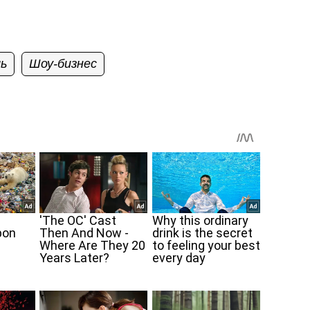
ль
Шоу-бизнес