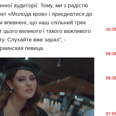
нної аудиторії. Тому, ми з радістю
ект «Молода кров» і приєднатися до
Ми впевнені, що наш спільний трек
10:3
рт цього великого і такого важливого
ту. Слухайте вже зараз", -
раинская певица.
09:3
08:3
07:0