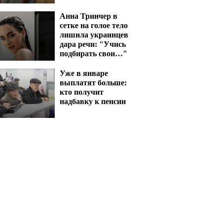
Анна Тринчер в
сетке на голое тело
лишила украинцев
дара речи: "Учись
подбирать свои…"
Уже в январе
выплатят больше:
кто получит
надбавку к пенсии