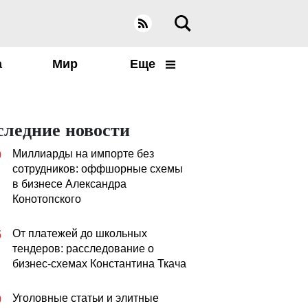
а
Мир
Еще
следние новости
Миллиарды на импорте без
0
сотрудников: оффшорные схемы
в бизнесе Александра
Конотопского
От платежей до школьных
5
тендеров: расследование о
бизнес-схемах Константина Ткача
Уголовные статьи и элитные
0