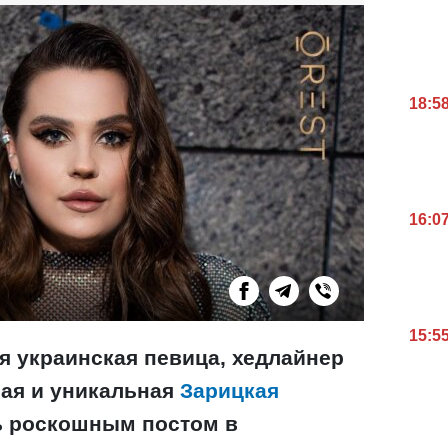
18:5
16:0
15:5
я украинская певица, хедлайнер
ная и уникальная
Зарицкая
 роскошным постом в