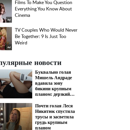
пулярные новости
Буквально голая
Мишель Андраде
вдавила зону
бикини крупным
планом: дерзкий
ракурс сведет с ума
Почти голая Леся
Никитюк спустила
трусы и засветила
грудь крупным
планом