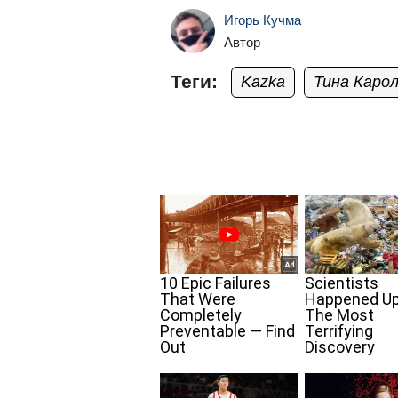
Игорь Кучма
Автор
Теги:
Kazka
Тина Каро