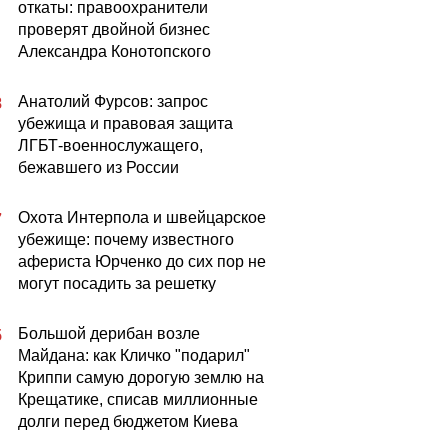
откаты: правоохранители
проверят двойной бизнес
Александра Конотопского
Анатолий Фурсов: запрос
8
убежища и правовая защита
ЛГБТ-военнослужащего,
бежавшего из России
Охота Интерпола и швейцарское
7
убежище: почему известного
афериста Юрченко до сих пор не
могут посадить за решетку
Большой дерибан возле
5
Майдана: как Кличко "подарил"
Криппи самую дорогую землю на
Крещатике, списав миллионные
долги перед бюджетом Киева