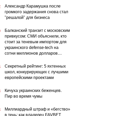
Александр Карамушка после
2
громкого задержания снова стал
"решалой" для бизнеса
Балканский транзит с московским
0
привкусом: СМИ объяснили, кто
стоит за теневым импортом для
украинского defense-tech на
сотни миллионов долларов…
Секретный рейтинг: 5 яхтенных
4
школ, конкурирующих с лучшими
европейскими проектами
Кичуха украинских беженцев.
3
Пир во время чумы
Миллиардный штраф и «бегство»
3
в тень: как владелец FAVBET