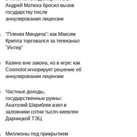
Андрей Матюха бросил вызов
государству после
аннулирования лицензии
"Пленки Миндича": как Максим
5
Криппа торговался за телеканал
"Интер"
Казино вне закона, но в игре: как
0
Cosmolot игнорирует решение об
аннулировании лицензии
Частные доходы,
0
государственные руины:
Анатолий Шкрибляк взял в
заложники сотни тысяч киевлян
Дарницкой ТЭЦ
Миллионы под прикрытием
5