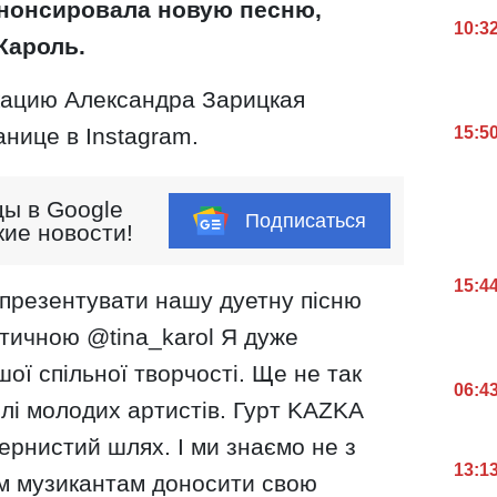
анонсировала новую песню,
10:3
Кароль.
ацию Александра Зарицкая
15:5
нице в Instagram.
ы в Google
Подписаться
кие новости!
15:4
 презентувати нашу дуетну пісню
стичною @tina_karol Я дуже
ї спільної творчості. Ще не так
06:4
олі молодих артистів. Гурт KAZKA
ернистий шлях. І ми знаємо не з
13:1
им музикантам доносити свою