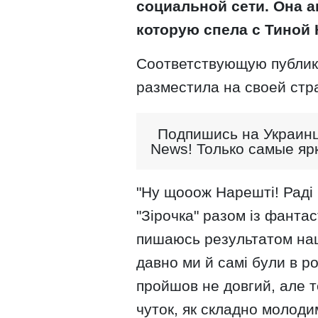
социальной сети. Она 
которую спела с Тиной 
Соответствующую публик
разместила на своей стра
Подпишись на Украинц
News! Только самые яр
"Ну щооож Нарешті! Раді
"Зірочка" разом із фанта
пишаюсь результатом нашо
давно ми й самі були в р
пройшов не довгий, але т
чуток, як складно молод