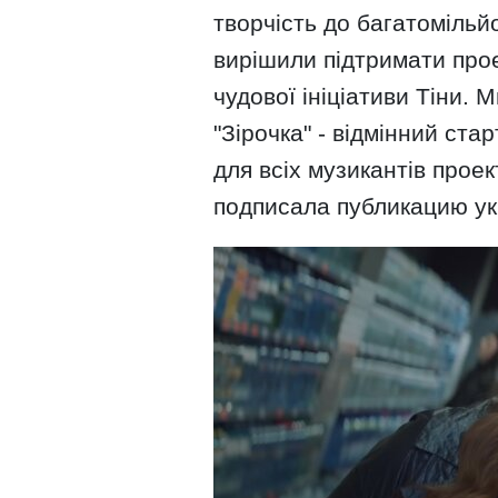
творчість до багатомільйо
вирішили підтримати про
чудової ініціативи Тіни. 
"Зірочка" - відмінний ста
для всіх музикантів проек
подписала публикацию ук