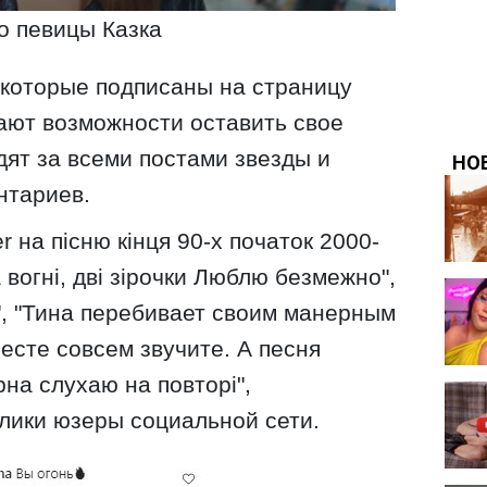
о певицы Казка
 которые подписаны на страницу
кают возможности оставить свое
дят за всеми постами звезды и
нтариев.
er на пісню кінця 90-х початок 2000-
а вогні, дві зірочки Люблю безмежно",
в", "Тина перебивает своим манерным
месте совсем звучите. А песня
рна слухаю на повторі",
клики юзеры социальной сети.