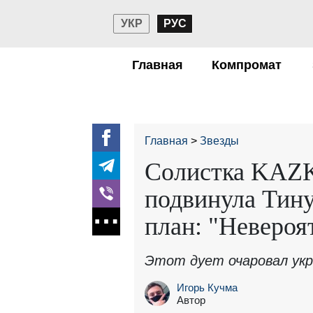
УКР
РУС
Главная
Компромат
Главная
Звезды
Солистка KAZK
подвинула Тину
план: "Невероя
Этот дует очаровал укр
Игорь Кучма
Автор