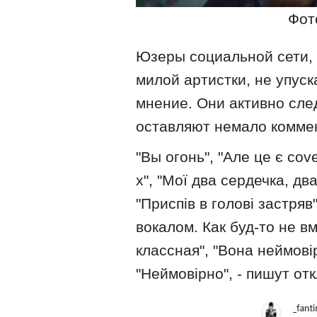
Фот
Юзеры социальной сети,
милой артистки, не упус
мнение. Они активно сле
оставляют немало комме
"Вы огонь", "Але це є cov
х", "Мої два сердечка, дв
"Приспів в голові застря
вокалом. Как буд-то не в
классная", "Вона неймові
"Неймовірно", - пишут от