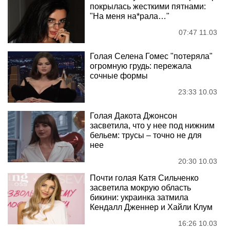
покрылась жесткими пятнами:
"На меня на*рала…"
07:47 11.03
Голая Селена Гомес "потеряла"
огромную грудь: пережала
сочные формы
23:33 10.03
Голая Дакота Джонсон
засветила, что у нее под нижним
бельем: трусы – точно не для
нее
20:30 10.03
Почти голая Катя Сильченко
засветила мокрую область
бикини: украинка затмила
Кендалл Дженнер и Хайли Клум
16:26 10.03