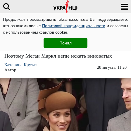
Продолжая просматривать ukrainci.com.ua Вы подтверждаете,
что ознакомились с
Политикой конфиденциальности
и согласны
Главная
Звезды
ЧИТАТИ УКРАЇНСЬКОЮ
с использованием файлов cookie.
Коварна и эгоистична: названа причина всех
Понял
бед и неудач Меган Маркл при дворе
Поэтому Меган Маркл негде искать виноватых
Катерина Крутая
28 августа, 11:20
Автор