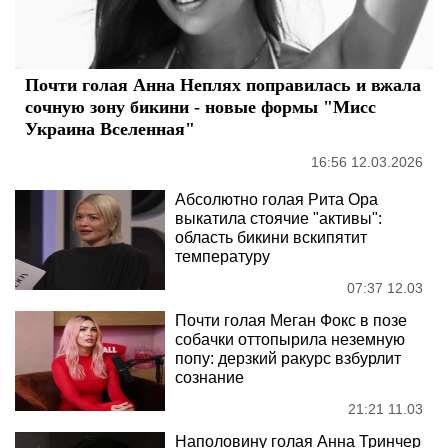
Почти голая Анна Неплях поправилась и вжала
сочную зону бикини - новые формы "Мисс
Украина Вселенная"
16:56 12.03.2026
Абсолютно голая Рита Ора
выкатила стоячие "активы":
область бикини вскипятит
температуру
07:37 12.03
Почти голая Меган Фокс в позе
собачки оттопырила неземную
попу: дерзкий ракурс взбурлит
сознание
21:21 11.03
Наполовину голая Анна Тринчер