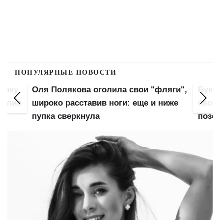
ПОПУЛЯРНЫЕ НОВОСТИ
попку
Оля Полякова оголила свои "фляги",
Букв
 слив
широко расставив ноги: еще и ниже
свою
пупка сверкнула
позе: