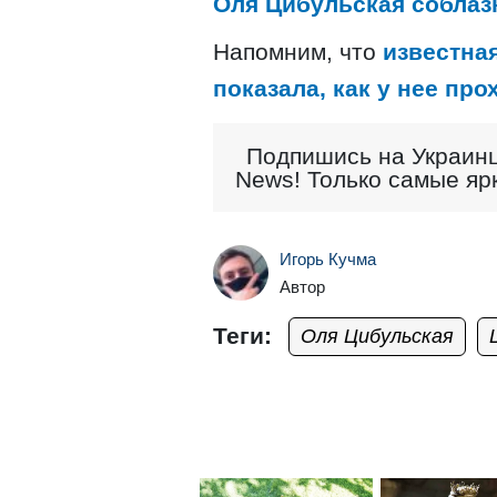
Оля Цибульская соблаз
Напомним, что
известна
показала, как у нее про
Подпишись на Украинц
News! Только самые яр
Игорь Кучма
Автор
Теги:
Оля Цибульская