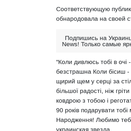
Соответствующую публик
обнародовала на своей с
Подпишись на Украинц
News! Только самые яр
"Коли дивлюсь тобі в очі 
безстрашна Коли бісиш -
щирий щем у серці за стіл
більшої радості, ніж гріт
ковдрою з тобою і регота
90 років подарувати тобі
Народження! Любимо тебе
украинская звезда.