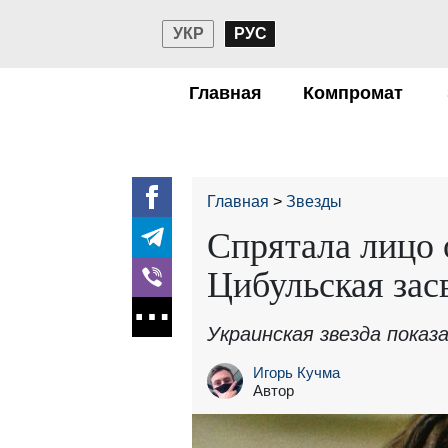
УКР
РУС
Главная
Компромат
Главная
Звезды
Спрятала лицо 
Цибульская зас
Украинская звезда показ
Игорь Кучма
Автор