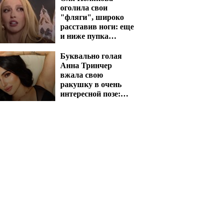
оголила свои
"фляги", широко
расставив ноги: еще
и ниже пупка
сверкнула
Буквально голая
Анна Тринчер
вжала свою
ракушку в очень
интересной позе:
"стиль собачки"
отдыхает