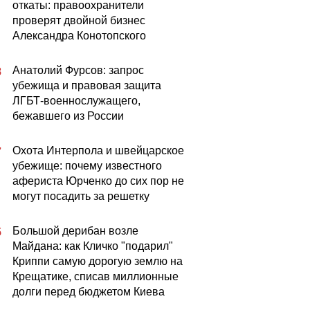
откаты: правоохранители
проверят двойной бизнес
Александра Конотопского
Анатолий Фурсов: запрос
8
убежища и правовая защита
ЛГБТ-военнослужащего,
бежавшего из России
Охота Интерпола и швейцарское
7
убежище: почему известного
афериста Юрченко до сих пор не
могут посадить за решетку
Большой дерибан возле
5
Майдана: как Кличко "подарил"
Криппи самую дорогую землю на
Крещатике, списав миллионные
долги перед бюджетом Киева