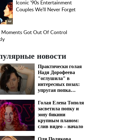
пулярные новости
Практически голая
Надя Дорофеева
"оглушила" в
интересных позах:
упругая попка
вскипятит кровь
Голая Елена Тополя
засветила попку и
зону бикини
крупным планом:
слив видео – начало
Оля Полякова