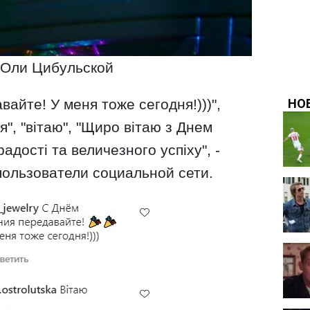
 Оли Цибульской
айте! У меня тоже сегодня!)))",
", "вітаю", "Щиро вітаю з Днем
адості та величезного успіху", -
ользователи социальной сети.