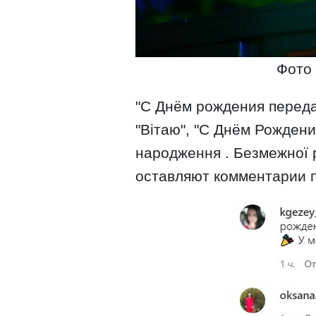
Фото
"С Днём рождения передав
"Вітаю", "С Днём Рождения
народження . Безмежної р
оставляют комментарии п