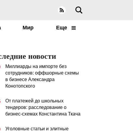
а
Мир
Еще
следние новости
Миллиарды на импорте без
0
сотрудников: оффшорные схемы
в бизнесе Александра
Конотопского
От платежей до школьных
5
тендеров: расследование о
бизнес-схемах Константина Ткача
Уголовные статьи и элитные
0