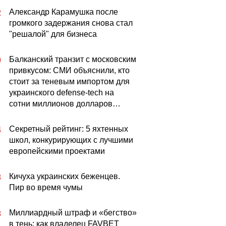
Александр Карамушка после
2
громкого задержания снова стал
"решалой" для бизнеса
Балканский транзит с московским
0
привкусом: СМИ объяснили, кто
стоит за теневым импортом для
украинского defense-tech на
сотни миллионов долларов…
Секретный рейтинг: 5 яхтенных
4
школ, конкурирующих с лучшими
европейскими проектами
Кичуха украинских беженцев.
3
Пир во время чумы
Миллиардный штраф и «бегство»
3
в тень: как владелец FAVBET