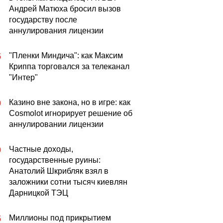
Андрей Матюха бросил вызов
государству после
аннулирования лицензии
"Пленки Миндича": как Максим
5
Криппа торговался за телеканал
"Интер"
Казино вне закона, но в игре: как
0
Cosmolot игнорирует решение об
аннулировании лицензии
Частные доходы,
0
государственные руины:
Анатолий Шкрибляк взял в
заложники сотни тысяч киевлян
Дарницкой ТЭЦ
Миллионы под прикрытием
5