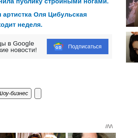
нила публику стройными ногами.
я артистка Оля Цибульская
ходит неделя.
ы в Google
Подписаться
кие новости!
Шоу-бизнес