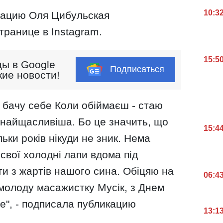
10:3
ацию Оля Цибульская
транице в Instagram.
15:5
ы в Google
Подписаться
кие новости!
- бачу себе Коли обіймаєш - стаю
 найщасливіша. Бо це значить, що
15:4
ьки років нікуди не зник. Нема
и свої холодні лапи вдома під
ти з жартів нашого сина. Обіцяю на
06:4
 молоду масажистку Мусік, з Днем
", - подписала публикацию
13:1