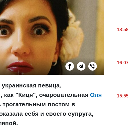
18:5
16:0
 украинская певица,
, как "Киця", очаровательная
Оля
15:5
 трогательным постом в
оказала себя и своего супруга,
ляпой.