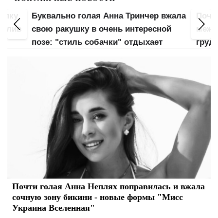
вжала
Почти голая Анна Тринчер засветила
Голая
ой
между ног мутное пятно: торчащая
обжа
грудь отошла на задний план
взбу
Почти голая Анна Неплях поправилась и вжала
сочную зону бикини - новые формы "Мисс
Украина Вселенная"