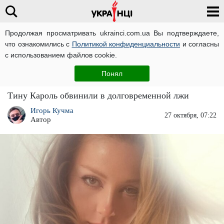
Продолжая просматривать ukrainci.com.ua Вы подтверждаете,
что ознакомились с
Политикой конфиденциальности
и согласны
Главная
Звезды
ЧИТАТИ УКРАЇНСЬКОЮ
с использованием файлов cookie.
"Все люди узнают": Тину Кароль могут
Понял
разоблачить за долговременную ложь
Тину Кароль обвинили в долговременной лжи
Игорь Кучма
27 октября, 07:22
Автор