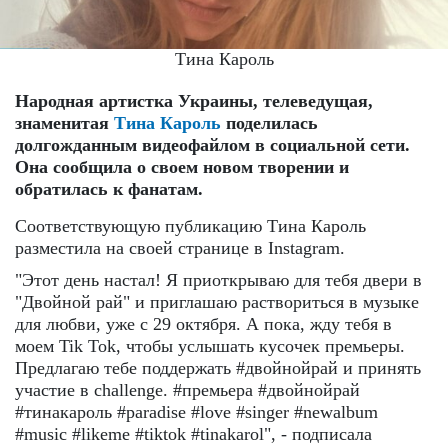
Тина Кароль
Народная артистка Украины, телеведущая,
знаменитая
Тина Кароль
поделилась
долгожданным видеофайлом в социальной сети.
Она сообщила о своем новом творении и
обратилась к фанатам.
Соответствующую публикацию Тина Кароль
разместила на своей странице в Instagram.
"Этот день настал! Я приоткрываю для тебя двери в
"Двойной рай" и приглашаю раствориться в музыке
для любви, уже с 29 октября. А пока, жду тебя в
моем Tik Tok, чтобы услышать кусочек премьеры.
Предлагаю тебе поддержать #двойнойрай и принять
участие в challenge. #премьера #двойнойрай
#тинакароль #paradise #love #singer #newalbum
#music #likeme #tiktok #tinakarol", - подписала