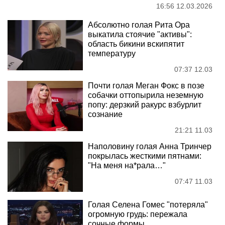
16:56 12.03.2026
Абсолютно голая Рита Ора
выкатила стоячие "активы":
область бикини вскипятит
температуру
07:37 12.03
Почти голая Меган Фокс в позе
собачки оттопырила неземную
попу: дерзкий ракурс взбурлит
сознание
21:21 11.03
Наполовину голая Анна Тринчер
покрылась жесткими пятнами:
"На меня на*рала…"
07:47 11.03
Голая Селена Гомес "потеряла"
огромную грудь: пережала
сочные формы