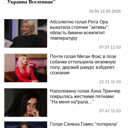
Украина Вселенная"
16:56 12.03.2026
Абсолютно голая Рита Ора
выкатила стоячие "активы":
область бикини вскипятит
температуру
07:37 12.03
Почти голая Меган Фокс в позе
собачки оттопырила неземную
попу: дерзкий ракурс взбурлит
сознание
21:21 11.03
Наполовину голая Анна Тринчер
покрылась жесткими пятнами:
"На меня на*рала…"
07:47 11.03
Голая Селена Гомес "потеряла"