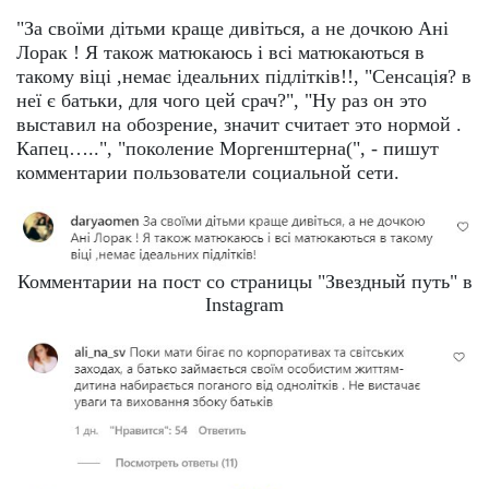
"За своїми дітьми краще дивіться, а не дочкою Ані
Лорак ! Я також матюкаюсь і всі матюкаються в
такому віці ,немає ідеальних підлітків!!, "Сенсація? в
неї є батьки, для чого цей срач?", "Ну раз он это
выставил на обозрение, значит считает это нормой .
Капец…..", "поколение Моргенштерна(", - пишут
комментарии пользователи социальной сети.
Комментарии на пост со страницы "Звездный путь" в
Instagram