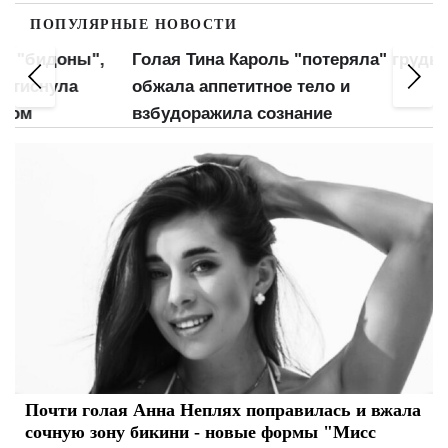
ПОПУЛЯРНЫЕ НОВОСТИ
оны",
Голая Тина Кароль "потеряла" грудь:
Почт
ла
обжала аппетитное тело и
трус
взбудоражила сознание
план
Почти голая Анна Неплях поправилась и вжала
сочную зону бикини - новые формы "Мисс