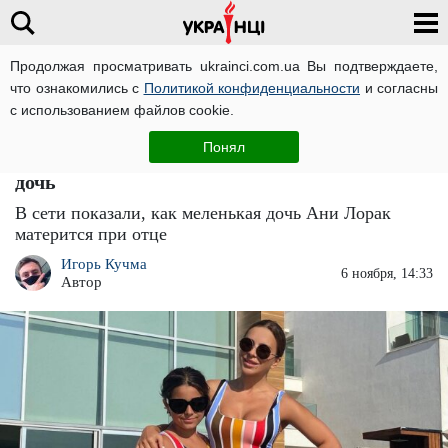
Продолжая просматривать ukrainci.com.ua Вы подтверждаете,
что ознакомились с
Политикой конфиденциальности
и согласны
Главная
Звезды
ЧИТАТИ УКРАЇНСЬКОЮ
с использованием файлов cookie.
Матерится, как сапожник: бывший муж Ани
Понял
Лорак показал, чему научил их 10-летнюю
дочь
В сети показали, как меленькая дочь Ани Лорак
матерится при отце
Игорь Кучма
6 ноября, 14:33
Автор