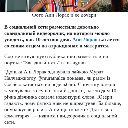
Фото Ани Лорак и ее дочери
В социальной сети разместили довольно
скандальный видеоролик, на котором можно
увидеть, как 10-летняя дочь
Ани Лорак
катается
со своим отцом на атракционах и матерится.
Соответствующую публикацию разместили на
портале "Звёздный путь" в Instagram.
"Донька Ані Лорак здивувала лайкою Мурат
Налчаджиоглу @muratnalca показав, як разом із
Софією катається на родельбані. Спочатку юзерів
замилували стосунки тата й доньки, але згодом 10-
річна дівчинка сказала нецензурні слова. Юзери
гадають, чому батько ніяк не відреагував. Ба більше,
опублікував ролик. А ви що скажете? Діліться в
коментарях", - подписан видеоролик в социальной
сети.