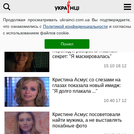
Продолжая просматривать ukrainci.com.ua Вы подтверждаете,
что ознакомились с
Политикой конфиденциальности
и согласны
Новости
с использованием файлов cookie.
Понял
Кристина Асмус спустилась в
переход и раскрыла главный
секрет: "Я маскировалась"
15:10 18.12
Кристина Асмус со слезами на
глазах показала новый имидж:
"Я долго плакала ..."
10:40 17.12
Кристине Асмус посоветовали
найти мужика, а не выставлять
похабные фото