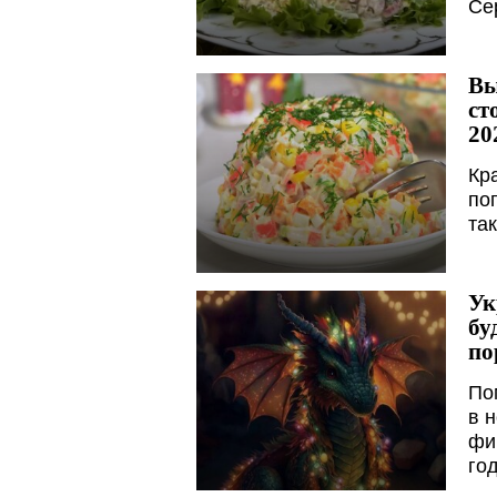
Се
Вы
ст
20
Кр
по
та
Ук
бу
по
По
в 
фи
го