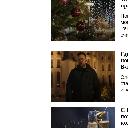
пр
Но
мо
"о
сч
Гд
но
Вл
Сл
ст
ис
С 
по
ко