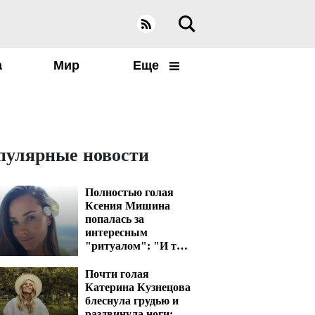
а
Мир
Еще
пулярные новости
Полностью голая
Ксения Мишина
попалась за
интересным
"ритуалом": "И так
пять раз"
Почти голая
Катерина Кузнецова
блеснула грудью и
раздвинула ноги: