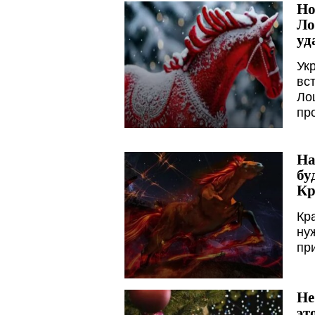
Но
Ло
уд
Ук
вс
Ло
пр
На
бу
Кр
Кр
ну
пр
Не
эт