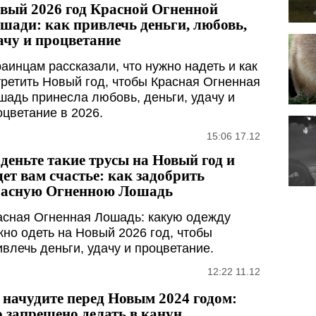
вый 2026 год Красной Огненной
шади: как привлечь деньги, любовь,
ачу и процветание
раинцам рассказали, что нужно надеть и как
третить Новый год, чтобы Красная Огненная
шадь принесла любовь, деньги, удачу и
оцветание в 2026.
15:06 17.12
деньте такие трусы на Новый год и
дет вам счастье: как задобрить
асную Огненною Лошадь
асная Огненная Лошадь: какую одежду
жно одеть на Новый 2026 год, чтобы
ивлечь деньги, удачу и процветание.
12:22 11.12
 начудите перед Новым 2024 годом:
о запрещено делать в канун