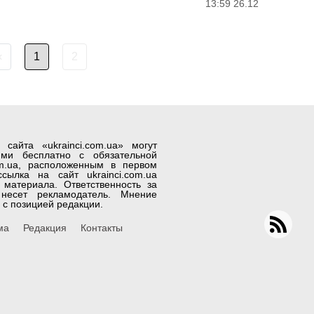
13:59 26.12
‹
1
2
айта «ukrainci.com.ua» могут
лями бесплатно с обязательной
om.ua, расположенным в первом
сылка на сайт ukrainci.com.ua
материала. Ответственность за
несет рекламодатель. Мнение
 с позицией редакции.
ма
Редакция
Контакты