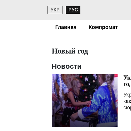
УКР
РУС
Главная
Компромат
Новый год
Новости
Ук
го
Ук
ка
сю