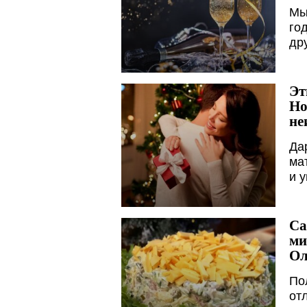
Мы
го
др
Эт
Но
не
Да
ма
и 
Са
ми
Ол
По
от