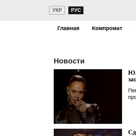
УКР
РУС
Главная
Компромат
Новости
Юл
за
Пе
пр
Сд