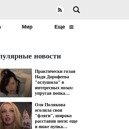
а
Мир
Еще
пулярные новости
Практически голая
Надя Дорофеева
"оглушила" в
интересных позах:
упругая попка
вскипятит кровь
Оля Полякова
оголила свои
"фляги", широко
расставив ноги: еще
и ниже пупка