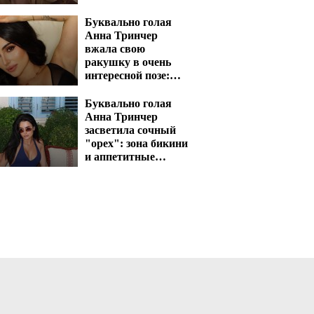
сверкнула
Буквально голая
Анна Тринчер
вжала свою
ракушку в очень
интересной позе:
"стиль собачки"
отдыхает
Буквально голая
Анна Тринчер
засветила сочный
"орех": зона бикини
и аппетитные
активы сразят
наповал