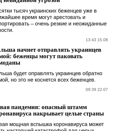
сятки тысяч украинских беженцев уже в
ижайшее время могут арестовать и
портировать – очень резкие и неожиданные
вости.
13:43 15.08
льша начнет отправлять украинцев
мой: беженцы могут паковать
моданы
льша будет оправлять украинцев обратно
мой, но это не коснется всех беженцев.
09:39 22.07
вая пандемия: опасный штамм
ронавируса накрывает целые страны
вая мощная вспышка коронавируса может
ать настоящей катастрофой для целых