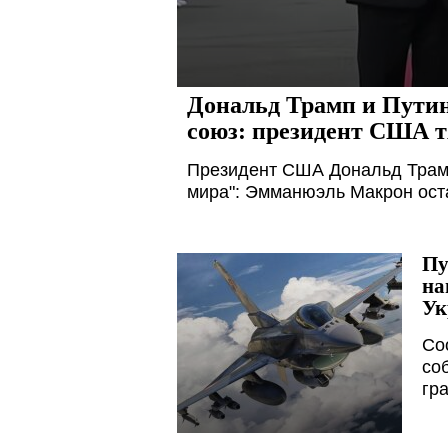
Дональд Трамп и Путин
союз: президент США т
Президент США Дональд Трамп
мира": Эмманюэль Макрон оста
Пу
на
Ук
Со
со
гр