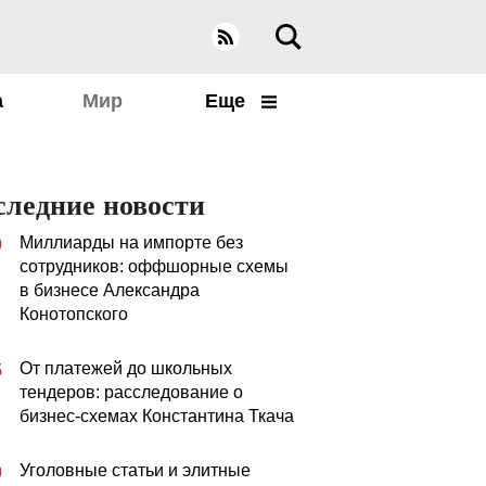
а
Мир
Еще
следние новости
Миллиарды на импорте без
0
сотрудников: оффшорные схемы
в бизнесе Александра
Конотопского
От платежей до школьных
5
тендеров: расследование о
бизнес-схемах Константина Ткача
Уголовные статьи и элитные
0