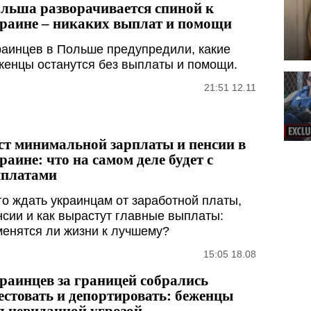
льша разворачивается спиной к
раине – никаких выплат и помощи
раинцев в Польше предупредили, какие
женцы останутся без выплаты и помощи.
21:51 12.11
ст минимальной зарплаты и пенсии в
раине: что на самом деле будет с
платами
го ждать украинцам от заработной платы,
нсии и как вырастут главные выплаты:
менятся ли жизни к лучшему?
15:05 18.08
раинцев за границей собрались
естовать и депортировать: беженцы
д невиданной угрозой