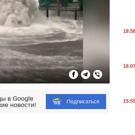
18:5
16:0
ы в Google
Подписаться
15:5
кие новости!