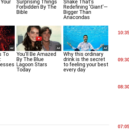
10:3
09:3
08:3
07:0