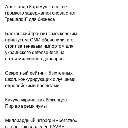
Александр Карамушка после
2
громкого задержания снова стал
"решалой" для бизнеса
Балканский транзит с московским
0
привкусом: СМИ объяснили, кто
стоит за теневым импортом для
украинского defense-tech на
сотни миллионов долларов…
Секретный рейтинг: 5 яхтенных
4
школ, конкурирующих с лучшими
европейскими проектами
Кичуха украинских беженцев.
3
Пир во время чумы
Миллиардный штраф и «бегство»
3
в тень: как владелец FAVBET