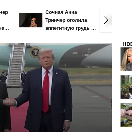
чер
Сочная Анна
Тринчер оголила
нее
аппетитную грудь и
ее
ниже пояса: вот это
барсетка