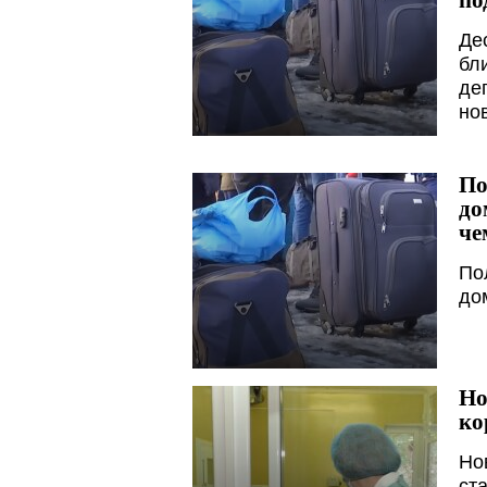
Де
бл
де
но
По
до
че
По
до
Но
ко
Но
ст