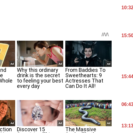
10:3
15:5
15:4
06:4
13:1