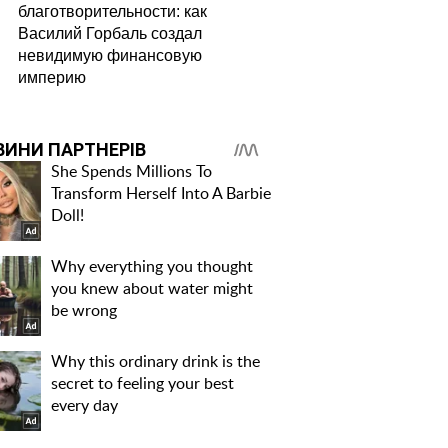
благотворительности: как
Василий Горбаль создал
Буквально голая
Почти голая
невидимую финансовую
Анна Тринчер
Катерина Кузнецо
империю
засветила сочный
блеснула грудью 
"орех": зона бикини
раздвинула ноги:
и аппетитные
зона бикини
активы сразят
вскипятит кровь
наповал