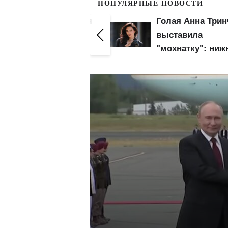
ПОПУЛЯРНЫЕ НОВОСТИ
Голая Елена Тополя
Голая Анна Трин
засветила попку и
выставила
зону бикини
"мохнатку": ниж
крупным планом:
белье – не для н
слив видео – начало