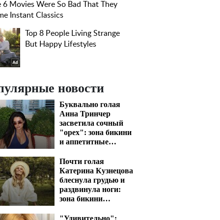
пулярные новости
Буквально голая
Анна Тринчер
засветила сочный
"орех": зона бикини
и аппетитные
активы сразят
наповал
Почти голая
Катерина Кузнецова
блеснула грудью и
раздвинула ноги:
зона бикини
вскипятит кровь
"Удивительно":