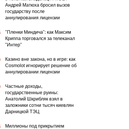
Андрей Матюха бросил вызов
государству после
аннулирования лицензии
"Пленки Миндича": как Максим
5
Криппа торговался за телеканал
"Интер"
Казино вне закона, но в игре: как
0
Cosmolot игнорирует решение об
аннулировании лицензии
Частные доходы,
0
государственные руины:
Анатолий Шкрибляк взял в
заложники сотни тысяч киевлян
Дарницкой ТЭЦ
Миллионы под прикрытием
5