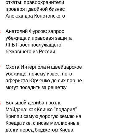
откаты: правоохранители
проверят двойной бизнес
Александра Конотопского
Анатолий Фурсов: запрос
8
убежища и правовая защита
ЛГБТ-военнослужащего,
бежавшего из России
Охота Интерпола и швейцарское
7
убежище: почему известного
афериста Юрченко до сих пор не
могут посадить за решетку
Большой дерибан возле
5
Майдана: как Кличко "подарил"
Криппи самую дорогую землю на
Крещатике, списав миллионные
долги перед бюджетом Киева