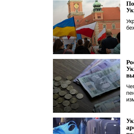
По
Ук
Ук
бе
Ро
Ук
вы
Че
пе
из
Ук
ар
по