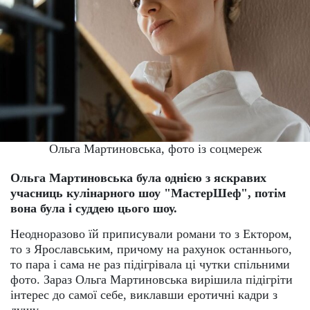
Ольга Мартиновська, фото із соцмереж
Ольга Мартиновська була однією з яскравих
учасниць кулінарного шоу "МастерШеф", потім
вона була і суддею цього шоу.
Неодноразово їй приписували романи то з Ектором,
то з Ярославським, причому на рахунок останнього,
то пара і сама не раз підігрівала ці чутки спільними
фото. Зараз Ольга Мартиновська вирішила підігріти
інтерес до самої себе, виклавши еротичні кадри з
душу.