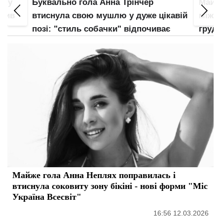
пку
Буквально гола Анна Трінчер
Майже
злив
втиснула свою мушлю у дуже цікавій
між н
позі: "стиль собачки" відпочиває
груди
Майже гола Анна Неплях поправилась і
втиснула соковиту зону бікіні - нові форми "Міс
Україна Всесвіт"
16:56 12.03.2026