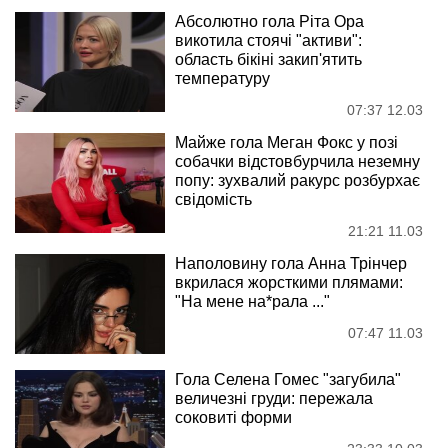
Абсолютно гола Ріта Ора
викотила стоячі "активи":
область бікіні закип'ятить
температуру
07:37 12.03
Майже гола Меган Фокс у позі
собачки відстовбурчила неземну
попу: зухвалий ракурс розбурхає
свідомість
21:21 11.03
Наполовину гола Анна Трінчер
вкрилася жорсткими плямами:
"На мене на*рала ..."
07:47 11.03
Гола Селена Гомес "загубила"
величезні груди: пережала
соковиті форми