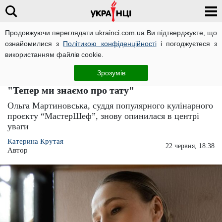
Продовжуючи переглядати ukrainci.com.ua Ви підтверджуєте, що
ознайомилися з
Політикою конфіденційності
і погоджуєтеся з
Головна
Зірки
ЧИТАТЬ НА РУССКОМ
використанням файлів cookie.
Ольга Мартиновська з "МастерШеф"
Зрозумів
роздяглася догола і показала сталевий прес:
"Тепер ми знаємо про тату"
Ольга Мартиновська, суддя популярного кулінарного
проєкту “МастерШеф”, знову опинилася в центрі
уваги
Катерина Крутая
22 червня, 18:38
Автор