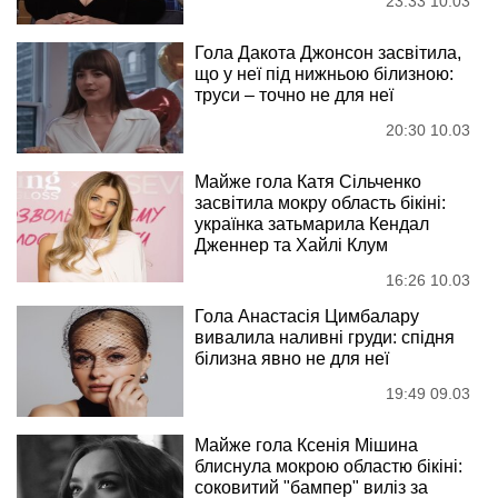
23:33 10.03
Гола Дакота Джонсон засвітила,
що у неї під нижньою білизною:
труси – точно не для неї
20:30 10.03
Майже гола Катя Сільченко
засвітила мокру область бікіні:
українка затьмарила Кендал
Дженнер та Хайлі Клум
16:26 10.03
Гола Анастасія Цимбалару
вивалила наливні груди: спідня
білизна явно не для неї
19:49 09.03
Майже гола Ксенія Мішина
блиснула мокрою областю бікіні:
соковитий "бампер" виліз за