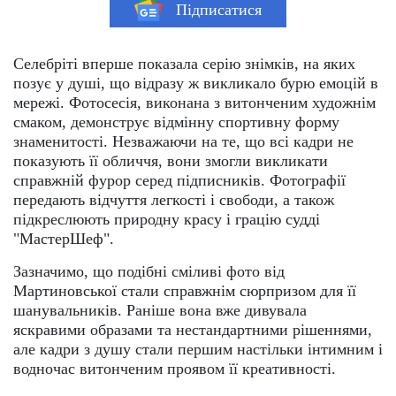
Підписатися
Селебріті вперше показала серію знімків, на яких
позує у душі, що відразу ж викликало бурю емоцій в
мережі. Фотосесія, виконана з витонченим художнім
смаком, демонструє відмінну спортивну форму
знаменитості. Незважаючи на те, що всі кадри не
показують її обличчя, вони змогли викликати
справжній фурор серед підписників. Фотографії
передають відчуття легкості і свободи, а також
підкреслюють природну красу і грацію судді
"МастерШеф".
Зазначимо, що подібні сміливі фото від
Мартиновської стали справжнім сюрпризом для її
шанувальників. Раніше вона вже дивувала
яскравими образами та нестандартними рішеннями,
але кадри з душу стали першим настільки інтимним і
водночас витонченим проявом її креативності.