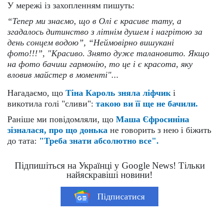
У мережі із захопленням пишуть:
“Тепер ми знаємо, що в Олі є красиве тату, а
згадалось дитинство з літнім душем і нагрітою за
день сонцем водою”, “Неймовірно вишукані
фото!!!”, "Красиво. Знято дуже талановито. Якщо
на фото бачиш гармонію, то це і є красота, яку
вловив майстер в моменті"...
Нагадаємо, що
Тіна Кароль зняла ліфчик
і
викотила голі "сливи":
такою ви її ще не бачили.
Раніше ми повідомляли, що
Маша Єфросиніна
зізналася, про що донька
не говорить з нею і біжить
до тата:
"Треба знати абсолютно все".
Підпишіться на Українці у Google News! Тільки
найяскравіші новини!
Підписатися