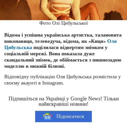
Фото Олі Цибульської
Відома і успішна українська артистка, талановита
виконавиця, телеведуча, відома, як «Киця»
Оля
Цибульська
поділилася відвертим знімком у
соціальній мережі. Вона показала дуже
скандальний знімок, де обіймається з пишнозадою
моделлю в нижній білизні.
Відповідну публікацію Оля Цибульська розмістила у
своєму акаунті в Instagram.
Підпишіться на Українці у Google News! Тільки
найяскравіші новини!
Підписатися