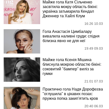
Майже гола Катя Сільченко
засвітила мокру область бікіні:
українка затьмарила Кендал
Дженнер та Хайлі Клум
16:26 10.03
Гола Анастасія Цимбалару
вивалила наливні груди: спідня
білизна явно не для неї
19:49 09.03
Майже гола Ксенія Мішина
блиснула мокрою областю бікіні:
соковитий "бампер" виліз за
гумки
21:01 07.03
Практично гола Надя Дорофєєва
"оглушила" в цікавих позах:
пружна попка закип'ятить кров
20:40 06.03