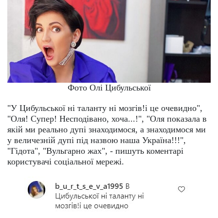
Фото Олі Цибульської
"У Цибульської ні таланту ні мозгів!і це очевидно",
"Оля! Супер! Несподівано, хоча...!", "Оля показала в
якій ми реально дупі знаходимося, а знаходимося ми
у величезній дупі під назвою наша Україна!!!",
"Гідота", "Вульгарно жах", - пишуть коментарі
користувачі соціальної мережі.