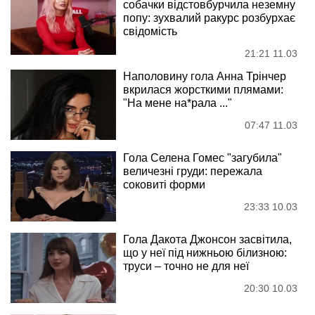
собачки відстовбурчила неземну
попу: зухвалий ракурс розбурхає
свідомість
21:21 11.03
Наполовину гола Анна Трінчер
вкрилася жорсткими плямами:
"На мене на*рала ..."
07:47 11.03
Гола Селена Гомес "загубила"
величезні груди: пережала
соковиті форми
23:33 10.03
Гола Дакота Джонсон засвітила,
що у неї під нижньою білизною:
труси – точно не для неї
20:30 10.03