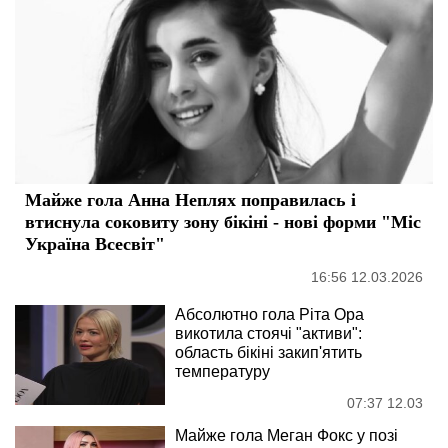
Майже гола Анна Неплях поправилась і
втиснула соковиту зону бікіні - нові форми "Міс
Україна Всесвіт"
16:56 12.03.2026
Абсолютно гола Ріта Ора
викотила стоячі "активи":
область бікіні закип'ятить
температуру
07:37 12.03
Майже гола Меган Фокс у позі