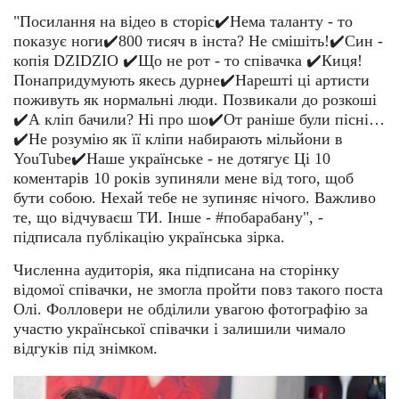
"Посилання на відео в сторіс✔️Нема таланту - то
показує ноги✔️800 тисяч в інста? Не смішіть!✔️Син -
копія DZIDZIO ✔️Що не рот - то співачка ✔️Киця!
Понапридумують якесь дурне✔️Нарешті ці артисти
поживуть як нормальні люди. Позвикали до розкоші
✔️А кліп бачили? Ні про шо✔️От раніше були пісні…
✔️Не розумію як її кліпи набирають мільйони в
YouTube✔️Наше українське - не дотягує Ці 10
коментарів 10 років зупиняли мене від того, щоб
бути собою. Нехай тебе не зупиняє нічого. Важливо
те, що відчуваєш ТИ. Інше - #побарабану", -
підписала публікацію українська зірка.
Численна аудиторія, яка підписана на сторінку
відомої співачки, не змогла пройти повз такого поста
Олі. Фолловери не обділили увагою фотографію за
участю української співачки і залишили чимало
відгуків під знімком.