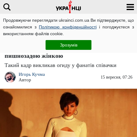
Продовжуючи переглядати ukrainci.com.ua Ви підтверджуєте, що
ознайомилися з
Політикою конфіденційності
і погоджуєтеся з
Головна
Зірки
ЧИТАТЬ НА РУССКОМ
використанням файлів cookie.
"Ні таланту, ні мізків!": гола Оля
Зрозумів
Цибульська знялася в сценці для дорослих з
пишнозадою жінкою
Такий кадр викликав огиду у фанатів співачки
Игорь Кучма
15 вересня, 07:26
Автор