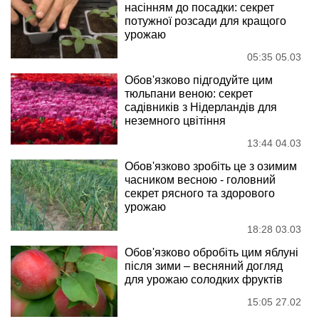
насінням до посадки: секрет
потужної розсади для кращого
урожаю
05:35 05.03
Обов'язково підгодуйте цим
тюльпани веною: секрет
садівників з Нідерландів для
неземного цвітіння
13:44 04.03
Обов'язково зробіть це з озимим
часником весною - головний
секрет рясного та здорового
урожаю
18:28 03.03
Обов'язково обробіть цим яблуні
після зими – весняний догляд
для урожаю солодких фруктів
15:05 27.02