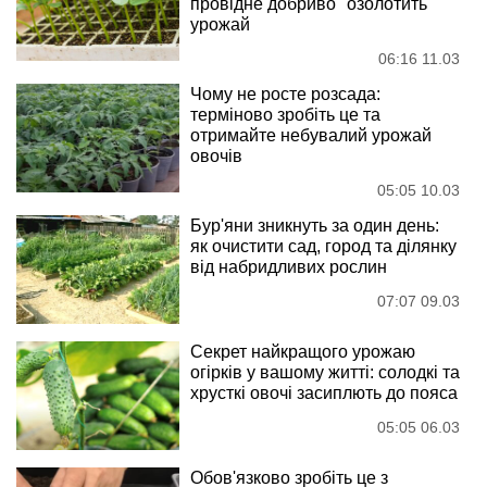
провідне добриво "озолотить"
урожай
06:16 11.03
Чому не росте розсада:
терміново зробіть це та
отримайте небувалий урожай
овочів
05:05 10.03
Бур'яни зникнуть за один день:
як очистити сад, город та ділянку
від набридливих рослин
07:07 09.03
Секрет найкращого урожаю
огірків у вашому житті: солодкі та
хрусткі овочі засиплють до пояса
05:05 06.03
Обов'язково зробіть це з