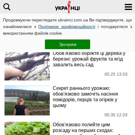
Продовжуючи переглядати ukrainci.com.ua Ви підтверджуєте, що
Город
ознайомилися з
Політикою конфіденційності
і погоджуєтеся з
використанням файлів cookie.
Новини
Зрозумів
Обов'язково обріжте ці дерева у
березні: урожай фруктів та ягід
завалить весь сад
05:25 13.03
Секрет раннього урожаю:
обов'язково замочіть насіння
помідорів, перців та огірків у
цьому
05:35 12.03
Обов'язково полийте цим
розсаду на перших сходах: