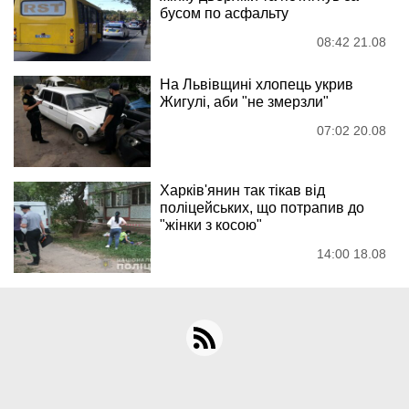
бусом по асфальту
08:42 21.08
На Львівщині хлопець укрив
Жигулі, аби "не змерзли"
07:02 20.08
Харків'янин так тікав від
поліцейських, що потрапив до
"жінки з косою"
14:00 18.08