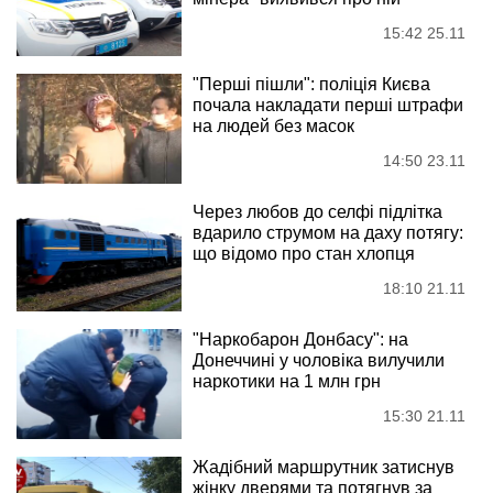
15:42 25.11
"Перші пішли": поліція Києва
почала накладати перші штрафи
на людей без масок
14:50 23.11
Через любов до селфі підлітка
вдарило струмом на даху потягу:
що відомо про стан хлопця
18:10 21.11
"Наркобарон Донбасу": на
Донеччині у чоловіка вилучили
наркотики на 1 млн грн
15:30 21.11
Жадібний маршрутник затиснув
жінку дверями та потягнув за