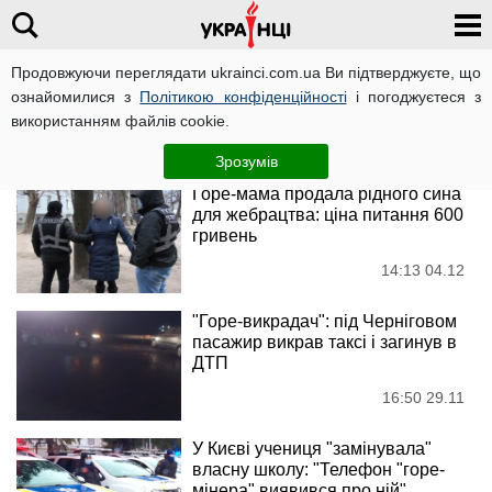
Продовжуючи переглядати ukrainci.com.ua Ви підтверджуєте, що
Нацполіція
ознайомилися з
Політикою конфіденційності
і погоджуєтеся з
використанням файлів cookie.
Новини
Зрозумів
Горе-мама продала рідного сина
для жебрацтва: ціна питання 600
гривень
14:13 04.12
"Горе-викрадач": під Черніговом
пасажир викрав таксі і загинув в
ДТП
16:50 29.11
У Києві учениця "замінувала"
власну школу: "Телефон "горе-
мінера" виявився про ній"