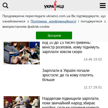
Продовжуючи переглядати ukrainci.com.ua Ви підтверджуєте, що
Зарплата
ознайомилися з
Політикою конфіденційності
і погоджуєтеся з
використанням файлів cookie.
Новини
Зрозумів
Від 10 до 15 тисяч гривень:
міністр розповів, кому піднімуть
зарплати зовсім скоро
14:46 19.02
Зарплати в Україні почали
зростати: де та кому платять
більше
11:17 29.01
Нардепам підвищили зарплати,
поки звичайний народ збирає
копійки: скільки отримуватимуть