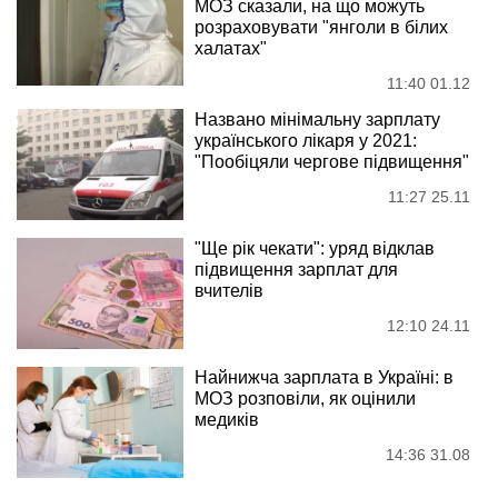
МОЗ сказали, на що можуть
розраховувати "янголи в білих
халатах"
11:40 01.12
Названо мінімальну зарплату
українського лікаря у 2021:
"Пообіцяли чергове підвищення"
11:27 25.11
"Ще рік чекати": уряд відклав
підвищення зарплат для
вчителів
12:10 24.11
Найнижча зарплата в Україні: в
МОЗ розповіли, як оцінили
медиків
14:36 31.08