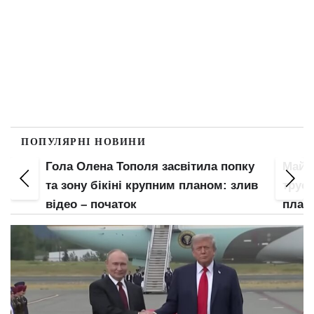
ПОПУЛЯРНІ НОВИНИ
Гола Олена Тополя засвітила попку
Майж
е
та зону бікіні крупним планом: злив
труси
відео – початок
план