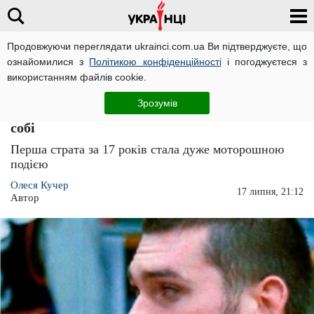
Продовжуючи переглядати ukrainci.com.ua Ви підтверджуєте, що
ознайомилися з
Політикою конфіденційності
і погоджуєтеся з
Головна
Світ
ЧИТАТЬ НА РУССКОМ
використанням файлів cookie.
Злочинець сказав останні слова перед
Зрозумів
стратою, від яких людям в залі стало не по
собі
Перша страта за 17 років стала дуже моторошною
подією
Олеся Кучер
17 липня, 21:12
Автор