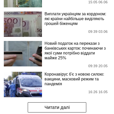
15:05 06.06
Виплати українцям за кордоном:
які країни найбільше виділяють
грошей біженцям
09:39 03.06
Новий податок на перекази з
банківських карток: починаючи з
якої суми потрібно віддати
майже 25%
09:39 20.05
Коронавірус б'є з новою силою:
вакцини, масковий режим та
пандемія
16:26 16.05
Читати далі