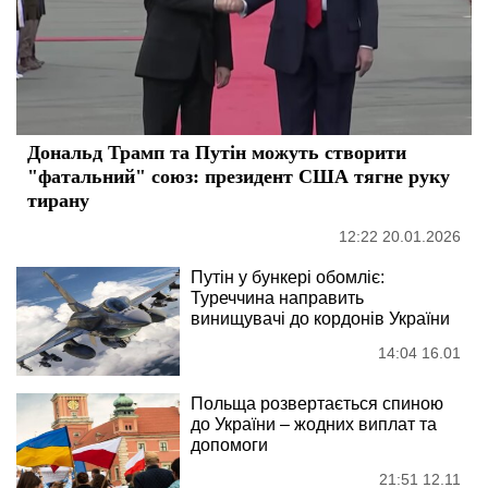
Дональд Трамп та Путін можуть створити
"фатальний" союз: президент США тягне руку
тирану
12:22 20.01.2026
Путін у бункері обомліє:
Туреччина направить
винищувачі до кордонів України
14:04 16.01
Польща розвертається спиною
до України – жодних виплат та
допомоги
21:51 12.11