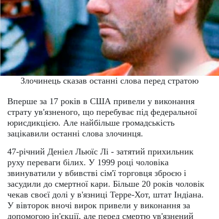
Злочинець сказав останні слова перед стратою
Вперше за 17 років в США привели у виконання
страту ув'язненого, що перебуває під федеральної
юрисдикцією. Але найбільше громадськість
зацікавили останні слова злочинця.
47-річний Деніел Льюїс Лі - затятий прихильник
руху переваги білих. У 1999 році чоловіка
звинуватили у вбивстві сім'ї торговця зброєю і
засудили до смертної кари. Більше 20 років чоловік
чекав своєї долі у в'язниці Терре-Хот, штат Індіана.
У вівторок вночі вирок привели у виконання за
допомогою ін'єкції, але перед смертю ув'язнений