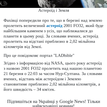
Астероїд і Земля
Фахівці попередили про те, що в березні над землею
пролетить величезний
астероїд
2001 FO32, який буде
найбільшим каменем з усіх, що наближалися до
планети в цьому році. За словами вчених, астероїд
пролетить на відстані приблизно в 2,02 мільйона
кілометрів від Землі.
Про це повідомляє портал "LADbible"
Згідно з інформацією від NASA, цього року астероїд
з назвою 2001 FO32 пролетить над нашою планетою
21 березня о 22:03 за часом Нур-Султана. За словами
вчених, відстань між астероїдом і Землею
становитиме приблизно 2,02 мільйона кілометрів, а
його швидкість – 34 км/сек.
Підпишіться на Українці у Google News! Тільки
найяскравіші новини!