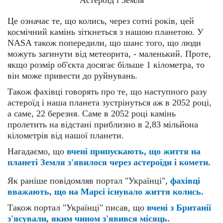
Це означає те, що колись, через сотні років, цей
космічний камінь зіткнеться з нашою планетою. У
NASA також попередили, що шанс того, що люди
можуть загинути від метеорита, - маленький. Проте,
якщо розмір об'єкта досягає більше 1 кілометра, то
він може привести до руйнувань.
Також фахівці говорять про те, що наступного разу
астероїд і наша планета зустрінуться аж в 2052 році,
а саме, 22 березня. Саме в 2052 році камінь
пролетить на відстані приблизно в 2,83 мільйона
кілометрів від нашої планети.
Нагадаємо, що
вчені припускають, що життя на
планеті Земля з'явилося через астероїди і комети.
Як раніше повідомляв портал "Українці",
фахівці
вважають, що на Марсі існувало життя колись.
Також портал "Українці" писав, що
вчені з Британії
з'ясували, яким чином з'явився місяць.