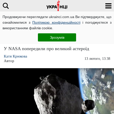
Продовжуючи переглядати ukrainci.com.ua Ви підтверджуєте, що
ознайомилися з
Політикою конфіденційності
і погоджуєтеся з
Головна
Світ
ЧИТАТЬ НА РУССКОМ
використанням файлів cookie.
Над землею пролетить небезпечний астероїд,
Зрозумів
вчені попереджають
У NASA попередили про великий астероїд
Катя Крюкова
13 лютого, 13:38
Автор