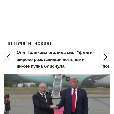
ПОПУЛЯРНІ НОВИНИ
пку
Оля Полякова оголила свої "фляги",
Букв
злив
широко розставивши ноги: ще й
втис
нижче пупка блиснула
позі: