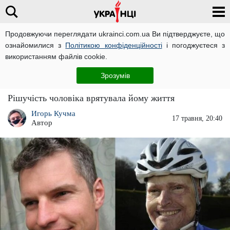
Продовжуючи переглядати ukrainci.com.ua Ви підтверджуєте, що
ознайомилися з
Політикою конфіденційності
і погоджуєтеся з
Головна
Світ
ЧИТАТЬ НА РУССКОМ
використанням файлів cookie.
Чоловік показав, як виглядає після того, як
Зрозумів
горів у літаку і переніс 63 операції
Рішучість чоловіка врятувала йому життя
Игорь Кучма
17 травня, 20:40
Автор