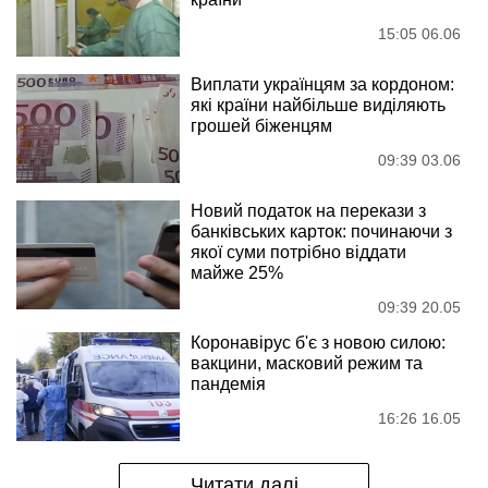
15:05 06.06
Виплати українцям за кордоном:
які країни найбільше виділяють
грошей біженцям
09:39 03.06
Новий податок на перекази з
банківських карток: починаючи з
якої суми потрібно віддати
майже 25%
09:39 20.05
Коронавірус б'є з новою силою:
вакцини, масковий режим та
пандемія
16:26 16.05
Читати далі