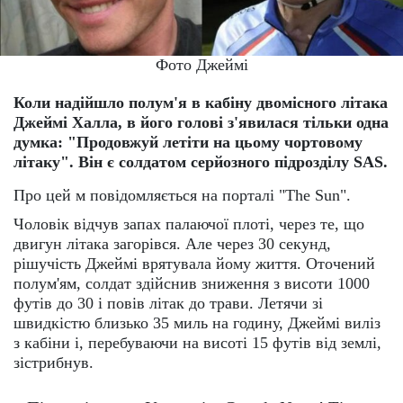
Фото Джеймі
Коли надійшло полум'я в кабіну двомісного літака
Джеймі Халла, в його голові з'явилася тільки одна
думка: "Продовжуй летіти на цьому чортовому
літаку". Він є солдатом серйозного підрозділу
SAS
.
Про цей м повідомляється на порталі "The Sun".
Чоловік відчув запах палаючої плоті, через те, що
двигун літака загорівся. Але через 30 секунд,
рішучість Джеймі врятувала йому життя. Оточений
полум'ям, солдат здійснив зниження з висоти 1000
футів до 30 і повів літак до трави. Летячи зі
швидкістю близько 35 миль на годину, Джеймі виліз
з кабіни і, перебуваючи на висоті 15 футів від землі,
зістрибнув.