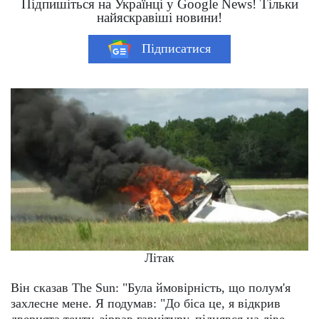
Підпишіться на Українці у Google News! Тільки
найяскравіші новини!
Підписатися
Літак
Він сказав The Sun: "Була ймовірність, що полум'я
захлесне мене. Я подумав: "До біса це, я відкрив