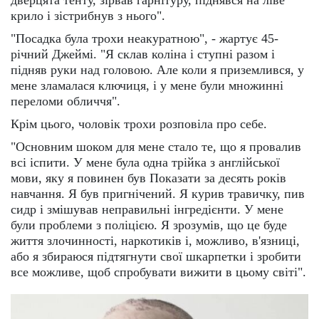
дверцята тенту, зірвав гарнітуру, піднявся на ліве
крило і зістрибнув з нього".
"Посадка була трохи неакуратною", - жартує 45-
річний Джеймі. "Я склав коліна і ступні разом і
підняв руки над головою. Але коли я приземлився, у
мене зламалася ключиця, і у мене були множинні
переломи обличчя".
Крім цього, чоловік трохи розповіла про себе.
"Основним шоком для мене стало те, що я провалив
всі іспити. У мене була одна трійка з англійської
мови, яку я повинен був Показати за десять років
навчання. Я був пригнічений. Я курив травичку, пив
сидр і змішував неправильні інгредієнти. У мене
були проблеми з поліцією. Я зрозумів, що це буде
життя злочинності, наркотиків і, можливо, в'язниці,
або я збираюся підтягнути свої шкарпетки і зробити
все можливе, щоб спробувати вижити в цьому світі".