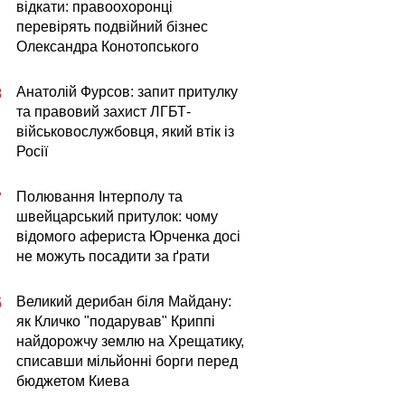
відкати: правоохоронці
перевірять подвійний бізнес
Олександра Конотопського
Анатолій Фурсов: запит притулку
8
та правовий захист ЛГБТ-
військовослужбовця, який втік із
Росії
Полювання Інтерполу та
7
швейцарський притулок: чому
відомого афериста Юрченка досі
не можуть посадити за ґрати
Великий дерибан біля Майдану:
5
як Кличко "подарував" Криппі
найдорожчу землю на Хрещатику,
списавши мільйонні борги перед
бюджетом Киева