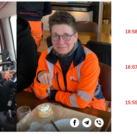
18:5
16:0
15:5