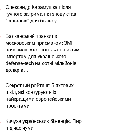
Олександр Карамушка після
2
гучного затримання знову став
"рішалою" для бізнесу
Балканський транзит з
0
московським присмаком: ЗМІ
пояснили, хто стоїть за тіньовим
імпортом для українського
defense-tech на сотні мільйонів
доларів…
Секретний рейтинг: 5 яхтових
4
шкіл, які конкурують із
найкращими європейськими
проєктами
Кичуха українських біженців. Пир
3
під час чуми