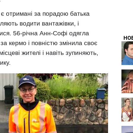
 є отримані за порадою батька
ляють водити вантажівки, і
ися. 56-річна Анн-Софі одягла
за кермо і повністю змінила своє
місцеві жителі і навіть зупиняють,
ику.