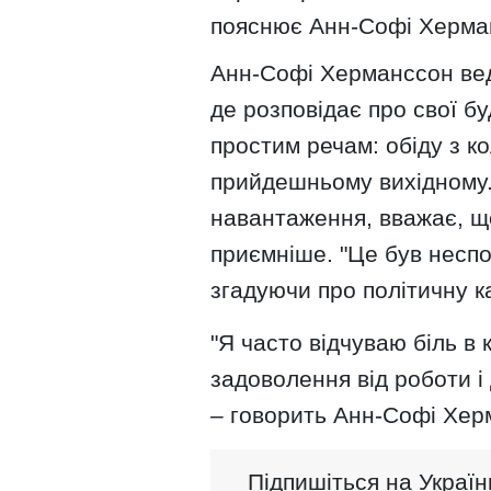
пояснює Анн-Софі Херма
Анн-Софі Херманссон вед
де розповідає про свої бу
простим речам: обіду з к
прийдешньому вихідному.
навантаження, вважає, що
приємніше. "Це був неспо
згадуючи про політичну ка
"Я часто відчуваю біль в 
задоволення від роботи і
– говорить Анн-Софі Хер
Підпишіться на Україн