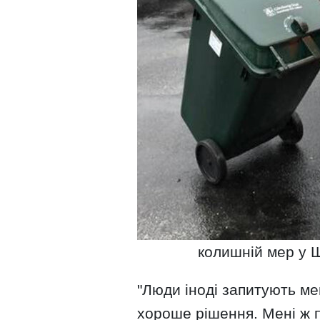
колишній мер у 
"Люди іноді запитують ме
хороше рішення. Мені ж п