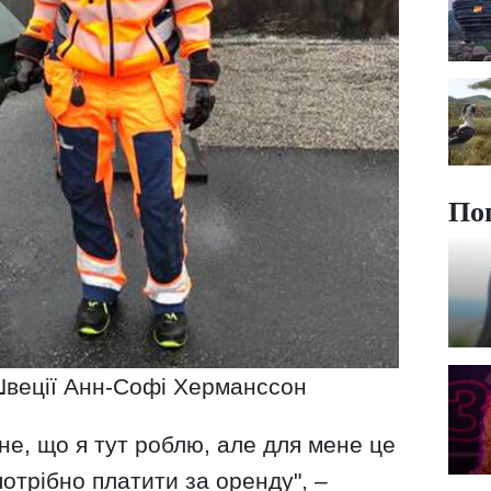
По
Швеції Анн-Софі Херманссон
не, що я тут роблю, але для мене це
отрібно платити за оренду", –