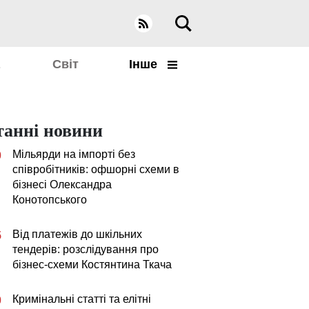
а
Світ
Інше
танні новини
Мільярди на імпорті без
0
співробітників: офшорні схеми в
бізнесі Олександра
Конотопського
Від платежів до шкільних
5
тендерів: розслідування про
бізнес-схеми Костянтина Ткача
Кримінальні статті та елітні
0