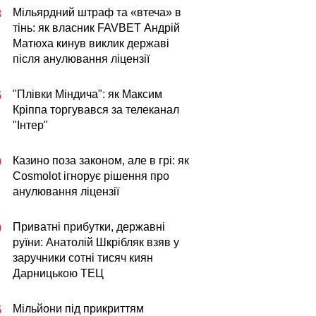
Мільярдний штраф та «втеча» в
3
тінь: як власник FAVBET Андрій
Матюха кинув виклик державі
після анулювання ліцензії
"Плівки Міндича": як Максим
5
Кріппа торгувався за телеканал
"Інтер"
Казино поза законом, але в грі: як
0
Cosmolot ігнорує рішення про
анулювання ліцензії
Приватні прибутки, державні
0
руїни: Анатолій Шкрібляк взяв у
заручники сотні тисяч киян
Дарницькою ТЕЦ
Мільйони під прикриттям
5