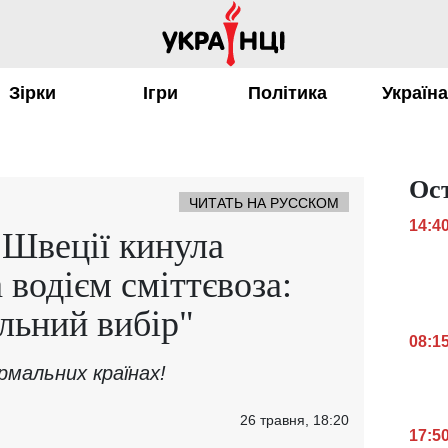
Зірки
Ігри
Політика
Україн
Ос
ЧИТАТЬ НА РУССКОМ
14:4
 Швеції кинула
а водієм сміттєвоза:
льний вибір"
08:1
рмальних країнах!
26 травня, 18:20
17:5