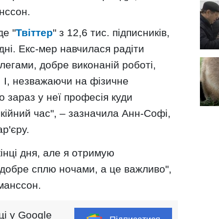
нссон.
е "
Твіттер
" з 12,6 тис. підписників,
дні. Екс-мер навчилася радіти
олегами, добре виконаній роботі,
 І, незважаючи на фізичне
 зараз у неї професія куди
кійний час", – зазначила Анн-Софі,
р'єру.
кінці дня, але я отримую
 добре сплю ночами, а це важливо",
манссон.
ці у Google