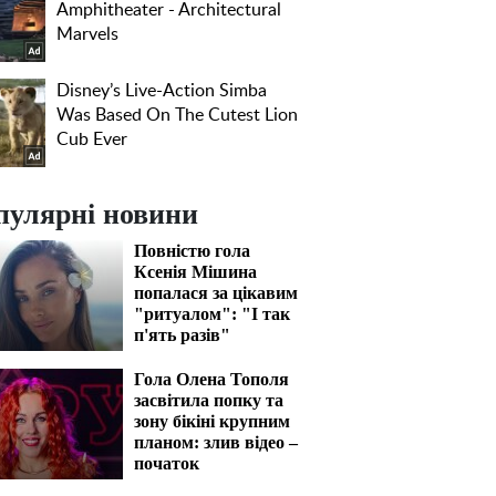
пулярні новини
Повністю гола
Ксенія Мішина
попалася за цікавим
"ритуалом": "І так
п'ять разів"
Гола Олена Тополя
засвітила попку та
зону бікіні крупним
планом: злив відео –
початок