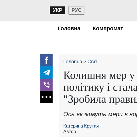
УКР
РУС
Головна
Компромат
Головна
Світ
Колишня мер у
політику і стал
"Зробила прави
Ось як живуть мери в но
Катерина Крутая
Автор