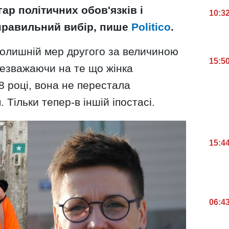
гар політичних обов'язків і
10:3
 правильний вибір, пише
Politico
.
олишній мер другого за величиною
15:5
Незважаючи на те що жінка
8 році, вона не перестала
Тільки тепер-в іншій іпостасі.
15:4
06:4