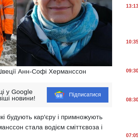
13:1
10:3
Швеції Анн-Софі Херманссон
09:3
ці у Google
Підписатися
іші новини!
08:3
які будують кар'єру і примножують
анссон стала водієм сміттєвоза і
07:0
.