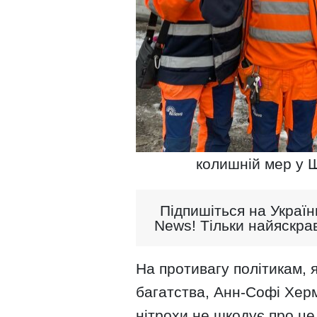
колишній мер у 
Підпишіться на Україн
News! Тільки найяскрав
На противагу політикам, 
багатства, Анн-Софі Херм
нітрохи не шкодує про це