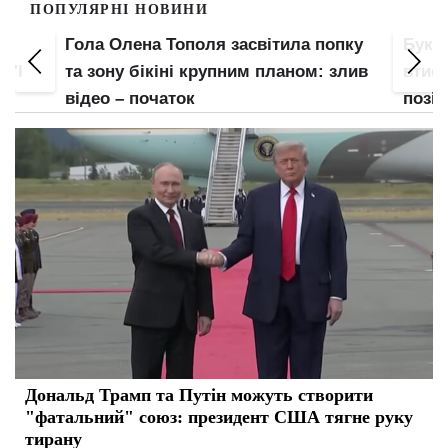
ПОПУЛЯРНІ НОВИНИ
Гола Олена Тополя засвітила попку
Букв
 "І
та зону бікіні крупним планом: злив
втис
відео – початок
позі:
Дональд Трамп та Путін можуть створити
"фатальний" союз: президент США тягне руку
тирану