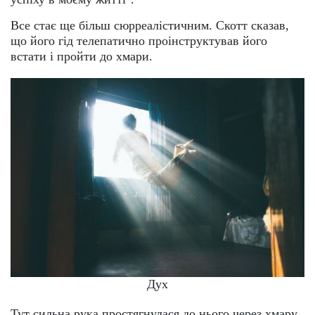
Все стає ще більш сюрреалістичним. Скотт сказав,
що його гід телепатично проінструктував його
встати і пройти до хмари.
Дух
Тут сильна рука простягнулася до нього через хмару,