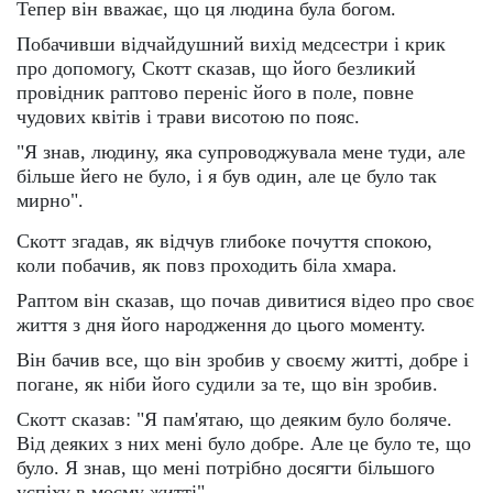
Тепер він вважає, що ця людина була богом.
Побачивши відчайдушний вихід медсестри і крик
про допомогу, Скотт сказав, що його безликий
провідник раптово переніс його в поле, повне
чудових квітів і трави висотою по пояс.
"Я знав, людину, яка супроводжувала мене туди, але
більше йего не було, і я був один, але це було так
мирно".
Скотт згадав, як відчув глибоке почуття спокою,
коли побачив, як повз проходить біла хмара.
Раптом він сказав, що почав дивитися відео про своє
життя з дня його народження до цього моменту.
Він бачив все, що він зробив у своєму житті, добре і
погане, як ніби його судили за те, що він зробив.
Скотт сказав: "Я пам'ятаю, що деяким було боляче.
Від деяких з них мені було добре. Але це було те, що
було. Я знав, що мені потрібно досягти більшого
успіху в моєму житті".