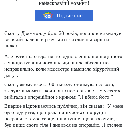
найяскравіші новини!
Підписатися
Скотту Драммонду було 28 років, коли він вивихнув
великий палець в результаті жахливої аварії на
лижах.
Але рутинна операція по відновленню повноцінного
функціонування його пальця пішла абсолютно
неправильно, коли медсестра намацала хірургічний
джгут.
Скотт, якому вже за 60, насилу стримував сльози,
згадуючи момент, коли він спостерігав, як медсестра
вибігала з операційної з криком: "Я вбила його!"
Вперше відкриваючись публічно, він сказав: "У мене
було відчуття, що щось піднімається по руці і
потрапляє в моє серце, і наступне, що я зрозумів, я
був вище свого тіла і дивився на операцію. Я стежив