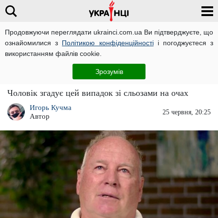
Продовжуючи переглядати ukrainci.com.ua Ви підтверджуєте, що
ознайомилися з
Політикою конфіденційності
і погоджуєтеся з
Головна
Світ
ЧИТАТЬ НА РУССКОМ
використанням файлів cookie.
"Зараз не ваш час": загиблий на 20 хвилин
Зрозумів
чоловік стверджує, що побував на небесах
Чоловік згадує цей випадок зі сльозами на очах
Игорь Кучма
25 червня, 20:25
Автор