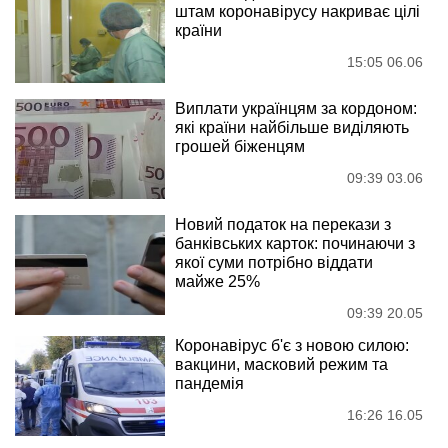
штам коронавірусу накриває цілі
країни
15:05 06.06
Виплати українцям за кордоном:
які країни найбільше виділяють
грошей біженцям
09:39 03.06
Новий податок на перекази з
банківських карток: починаючи з
якої суми потрібно віддати
майже 25%
09:39 20.05
Коронавірус б'є з новою силою:
вакцини, масковий режим та
пандемія
16:26 16.05