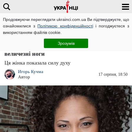
Продовжуючи переглядати ukrainci.com.ua Ви підтверджуєте, що
ознайомилися з
Політикою конфіденційності
і погоджуєтеся з
Головна
Світ
ЧИТАТЬ НА РУССКОМ
використанням файлів cookie.
"Я пишаюся, ким я стаю": після десятків
Зрозумів
років життя в тіні жінка показала свої
величезні ноги
Ця жінка показала силу духу
Игорь Кучма
17 серпня, 18:50
Автор