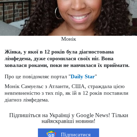
Монік
Жінка, у якої в 12 років була діагностована
лімфедема, дуже соромилася своїх ніг. Вона
ховалася роками, поки не навчилася їх приймати.
Про це повідомляє портал "
Daily Star
"
Монік Самуельс з Атланти, США, страждала цією
невпевненістю з тих пір, як їй в 12 років поставили
діагноз лімфедема.
Підпишіться на Українці у Google News! Тільки
найяскравіші новини!
Підписатися