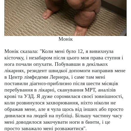
Монік
Монік сказала: "Коли мені було 12, я вивихнула
кісточку, і незабаром після цього моя права ступня і
нога почали опухати. Побувавши в декількох
лікарнях, резидент швидкої допомоги направив мене
в Центр лімфедеми Лернера, і саме там мені
поставили діагноз-приблизно після шести місяців
перебування в лікарні, сканування МРТ, аналізів
крові та УЗД. Я дуже соромилася своєї зовнішності,
коли розвинулося захворювання, ніхто ніколи не
ображав мене, але я чула щось від інших або просто
дивилася на людей на публіці. Більшу частину часу
мені доводилося закочувати ноги в бинти, і це
просто заважало мені розважитися".