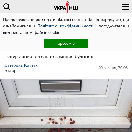
Продовжуючи переглядати ukrainci.com.ua Ви підтверджуєте, що
ознайомилися з
Політикою конфіденційності
і погоджуєтеся з
Головна
Світ
ЧИТАТЬ НА РУССКОМ
використанням файлів cookie.
Жінка знайшла банку квасолі під дверима,
Зрозумів
але родич розкрив їй страшну правду
Тепер жінка ретельно замикає будинок
Катерина Крутая
20 серпня, 20:08
Автор