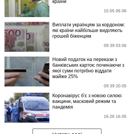
країни
15:05 06.06
Виплати українцям за кордоном:
які країни найбільше виділяють
грошей біженцям
09:39 03.06
Новий податок на перекази з
банківських карток: починаючи з
якої суми потрібно віддати
майже 25%
09:39 20.05
Коронавірус б'є з новою силою:
вакцини, масковий режим та
пандемія
16:26 16.05