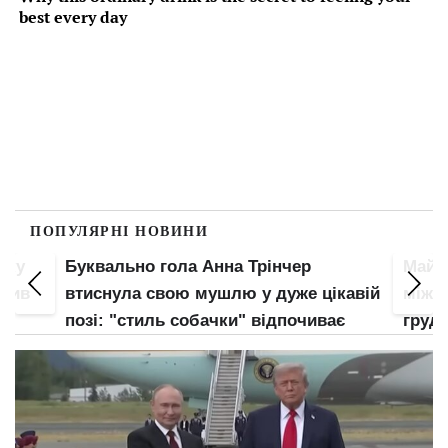
ПОПУЛЯРНІ НОВИНИ
пку
Буквально гола Анна Трінчер
Майже
злив
втиснула свою мушлю у дуже цікавій
між н
позі: "стиль собачки" відпочиває
груди