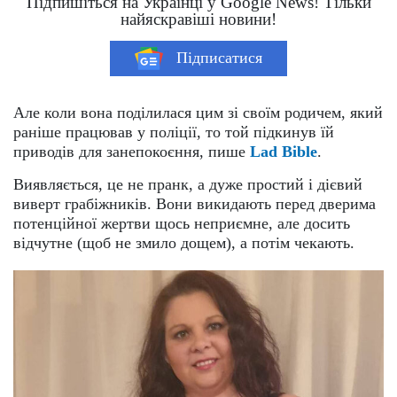
Підпишіться на Українці у Google News! Тільки
найяскравіші новини!
Підписатися
Але коли вона поділилася цим зі своїм родичем, який
раніше працював у поліції, то той підкинув їй
приводів для занепокоєння, пише
Lad Bible
.
Виявляється, це не пранк, а дуже простий і дієвий
виверт грабіжників. Вони викидають перед дверима
потенційної жертви щось неприємне, але досить
відчутне (щоб не змило дощем), а потім чекають.