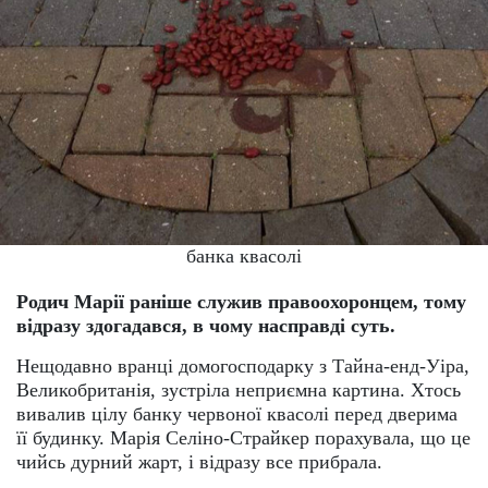
банка квасолі
Родич Марії раніше служив правоохоронцем, тому
відразу здогадався, в чому насправді суть.
Нещодавно вранці домогосподарку з Тайна-енд-Уіра,
Великобританія, зустріла неприємна картина. Хтось
вивалив цілу банку червоної квасолі перед дверима
її будинку. Марія Селіно-Страйкер порахувала, що це
чийсь дурний жарт, і відразу все прибрала.